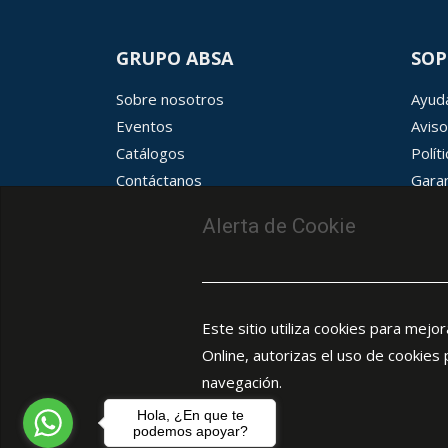
GRUPO ABSA
SOP
Sobre nosotros
Ayuda
Eventos
Aviso
Catálogos
Polít
Contáctanos
Garan
Términos y condiciones
Aviso
Alerta de Cookie
Este sitio utiliza cookies para mejo
Online, autorizas el uso de cookies
navegación.
Hola, ¿En que te
podemos apoyar?