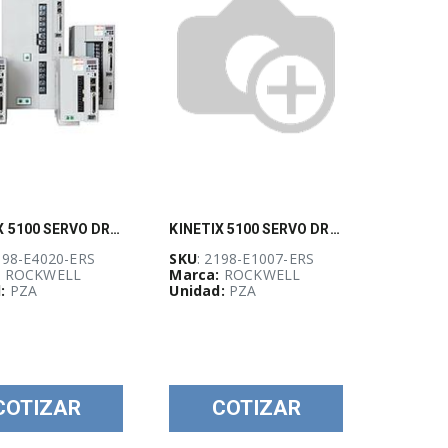
KINETIX 5100 SERVO DRIVE, 480V THREE PHASE, 2.0KW
KINETIX 5100 SERVO DRIVE, , 0.75KW
198-E4020-ERS
SKU
: 2198-E1007-ERS
:
ROCKWELL
Marca:
ROCKWELL
:
PZA
Unidad:
PZA
COTIZAR
COTIZAR