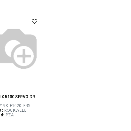
KINETIX 5100 SERVO DRIVE, , 2.0KW
 2198-E1020-ERS
a:
ROCKWELL
d:
PZA