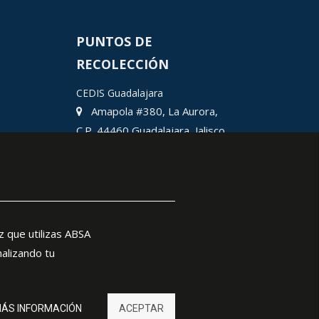
PUNTOS DE
RECOLECCIÓN
CEDIS Guadalajara
Amapola #380, La Aurora,
C.P. 44460 Guadalajara, Jalisco,
MX.
Chihuahua
Hermosillo
Ciudad Juárez
León
z que utilizas ABSA
nalizando tu
ÁS INFORMACIÓN
ACEPTAR