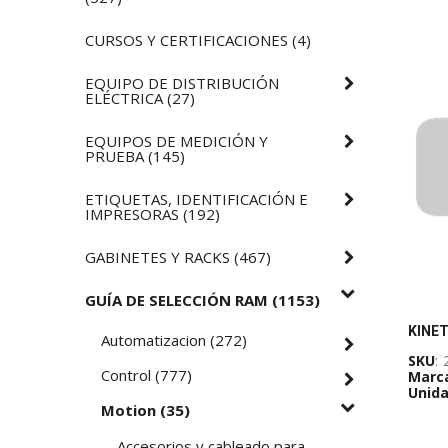
CURSOS Y CERTIFICACIONES
(
4
)
EQUIPO DE DISTRIBUCIÓN
ELÉCTRICA
(
27
)
EQUIPOS DE MEDICIÓN Y
PRUEBA
(
145
)
ETIQUETAS, IDENTIFICACIÓN E
IMPRESORAS
(
192
)
GABINETES Y RACKS
(
467
)
GUÍA DE SELECCIÓN RAM
(
1153
)
Automatizacion
(
272
)
SKU
:
Control
(
777
)
Marc
Unida
Motion
(
35
)
Accesorios y cableado para