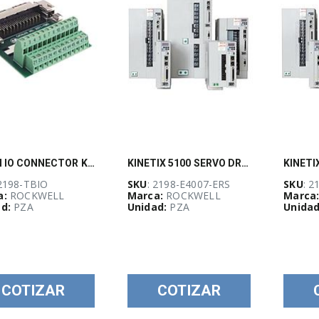
50 PIN IO CONNECTOR KIT
KINETIX 5100 SERVO DRIVE, 480V THREE PHASE, 0.75KW
 2198-TBIO
SKU
: 2198-E4007-ERS
SKU
: 2
a:
ROCKWELL
Marca:
ROCKWELL
Marca
d:
PZA
Unidad:
PZA
Unidad
COTIZAR
COTIZAR