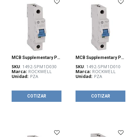
IDENTIFICACIÓN
E
IMPRESORAS
(
192
)
GABINETES
Y
RACKS
(
467
)
MCB Supplementary Protector 3 A
MCB Supplementary Protector 1 A
SKU
: 1492-SPM1D030
SKU
: 1492-SPM1D010
GUÍA
Marca:
ROCKWELL
Marca:
ROCKWELL
DE
Unidad:
PZA
Unidad:
PZA
SELECCIÓN
RAM
(
1153
)
COTIZAR
COTIZAR
Automatizacion
(
272
)
Control
(
777
)
Arrancadores
140MT