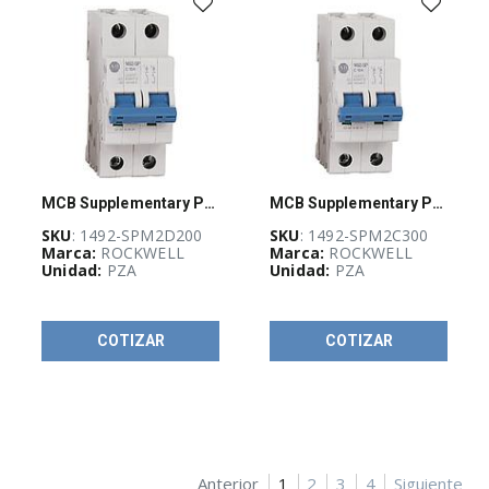
H
(
3
)
Clemas
IEC
1492-
J
(
14
)
Contactores
100-
C
MCB Supplementary Protector 20 A
MCB Supplementary Protector 30 A
(
18
)
SKU
: 1492-SPM2D200
SKU
: 1492-SPM2C300
Contactores
Marca:
ROCKWELL
Marca:
ROCKWELL
IEC
Unidad:
PZA
Unidad:
PZA
grandes
100-
E
(
26
)
COTIZAR
COTIZAR
Contactores
de
Seguridad
100S-
C
(
8
)
Anterior
1
2
3
4
Siguiente
Fuentes