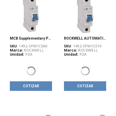
(
17
)
Botonería
22
mm
(
53
)
Botonería
de
30
MCB Supplementary Protector 6 A
ROCKWELL AUTOMATION 1492-SPM, Disyuntor Suplementario, 1 polo, 1 Amps, Curva C - 1492SPM1C010
mm
SKU
: 1492-SPM1C060
SKU
: 1492-SPM1C010
(
73
)
Marca:
ROCKWELL
Marca:
ROCKWELL
Unidad:
PZA
Unidad:
PZA
Cables
y
conectores
para
sensores
(
39
)
Clemas
COTIZAR
COTIZAR
1492
Accesorios
(
12
)
Clemas
Fusibles
1492-