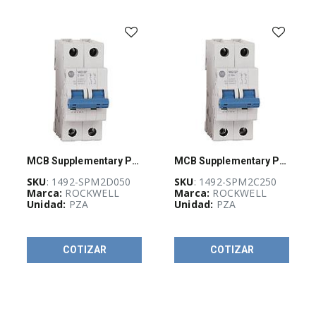
-
(
733
)
AUTOMATIZACIÓN
Y
CONTROL
INDUSTRIAL
(
3926
)
BLOQUEO,
CANDADEO
MCB Supplementary Protector 5 A
MCB Supplementary Protector 25 A
Y
ETIQUETADO
SKU
: 1492-SPM2D050
SKU
: 1492-SPM2C250
(
25
)
Marca:
ROCKWELL
Marca:
ROCKWELL
Unidad:
PZA
Unidad:
PZA
CABLES
ELÉCTRICOS
(
261
)
COTIZAR
COTIZAR
CANALIZACIÓN
Y
SOPORTERÍA