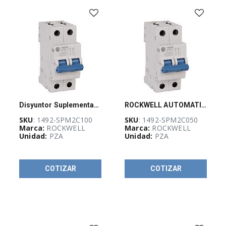
(
527
)
CURSOS
Y
CERTIFICACIONES
(
4
)
EQUIPO
DE
DISTRIBUCIÓN
Disyuntor Suplementario, 2 polos, 10 A, Curva C, 1492-SPM, ROCKWELL - 1492SPM2C100
ROCKWELL AUTOMATION 1492-SPM, Disyuntor Suplementario, 2 polos, 5 Amps, Curva C - 1492SPM2C050
ELÉCTRICA
(
27
)
SKU
: 1492-SPM2C100
SKU
: 1492-SPM2C050
Marca:
ROCKWELL
Marca:
ROCKWELL
Unidad:
PZA
Unidad:
PZA
EQUIPOS
DE
MEDICIÓN
COTIZAR
COTIZAR
Y
PRUEBA
(
145
)
ETIQUETAS,