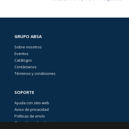
de
poder
(
16
)
Interruptores
Miniatura
1489-
M
GRUPO ABSA
(
16
)
Sobre nosotros
Interruptores
Eventos
Suplementarios
1492-
Catálogos
SPM
Contáctanos
(
41
)
Términos y condiciones
Interruptores
accionados
por
cable
SOPORTE
Lifeline
440E
Ayuda con sitio web
(
5
)
Aviso de privacidad
Interruptores
Políticas de envío
de
Bloqueo
Garantías y devoluciones
por