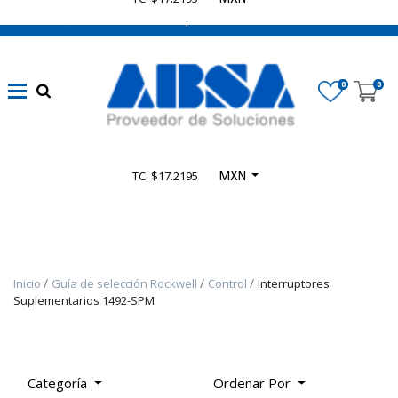
662 470 0502 ¡Chatea con nosotros!
Marca
0
0
Disponibilidad
TC: $17.2195
MXN
Categoría
De
Producto
Inicio
Guía de selección Rockwell
Control
Interruptores
TODOS
Suplementarios 1492-SPM
LOS
PRODUCTOS
-
PRODUCTOS
Categoría
Ordenar Por
SELECT