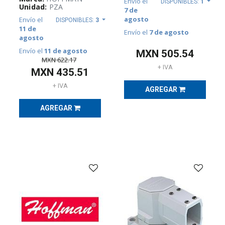
Envío el
IDENTIFICACIÓN
DISPONIBLES:
1
Unidad:
PZA
E
7 de
IMPRESORAS
agosto
Envío el
DISPONIBLES:
3
(
192
)
11 de
Envío el
7 de agosto
agosto
Envío el
11 de agosto
MXN
505.54
GABINETES
MXN
622.17
Y
+ IVA
MXN
435.51
RACKS
(
467
)
+ IVA
AGREGAR
Accesorios
(
137
)
AGREGAR
Climatización
para
gabinetes
(
77
)
Gabinetes
eléctricos
(
75
)
Racks
y
gabinetes
para