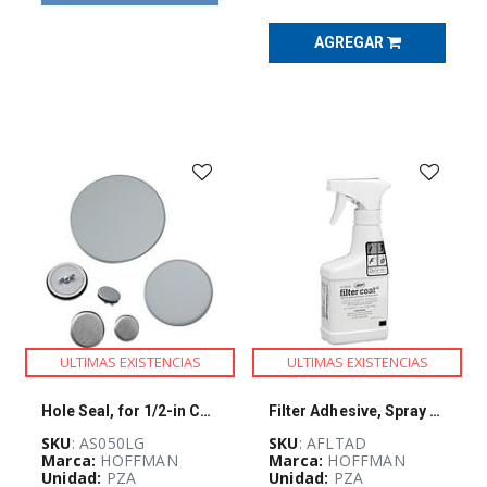
(
70
)
AGREGAR
UPS
Y
ACONDICIONADORES
DE
ENERGÍA
(
21
)
EFICIENCIA
ENERGÉTICA
(
11
)
SEGURIDAD
FÍSICA
ULTIMAS EXISTENCIAS
ULTIMAS EXISTENCIAS
(
122
)
Hole Seal, for 1/2-in Conduit
Filter Adhesive, Spray Bottle
SKU
: AS050LG
SKU
: AFLTAD
FUSIBLES,
Marca:
HOFFMAN
Marca:
HOFFMAN
PORTAFUSIBLES
Unidad:
PZA
Unidad:
PZA
Y