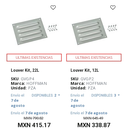
-
(
733
)
AUTOMATIZACIÓN
Y
CONTROL
INDUSTRIAL
(
3926
)
ULTIMAS EXISTENCIAS
ULTIMAS EXISTENCIAS
BLOQUEO,
CANDADEO
Y
Louver Kit, 22L
Louver Kit, 12L
ETIQUETADO
(
25
)
SKU
: GVGP4
SKU
: GVGP2
Marca:
HOFFMAN
Marca:
HOFFMAN
Unidad:
PZA
Unidad:
PZA
CABLES
ELÉCTRICOS
Envío el
Envío el
DISPONIBLES:
2
DISPONIBLES:
3
(
262
)
7 de
7 de
agosto
agosto
Envío el
7 de agosto
Envío el
7 de agosto
CANALIZACIÓN
MXN
790.82
MXN
645.49
Y
MXN
415.17
MXN
338.87
SOPORTERÍA