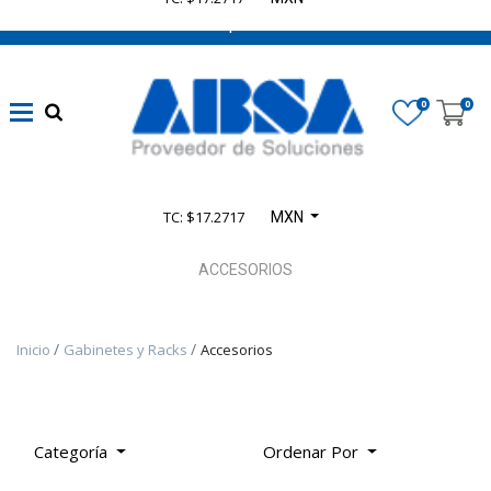
662 470 0502 ¡Chatea con nosotros!
Marca
0
0
Disponibilidad
TC: $17.2717
MXN
Categoría
De
ACCESORIOS
Producto
Inicio
Gabinetes y Racks
Accesorios
TODOS
LOS
PRODUCTOS
-
Categoría
Ordenar Por
PRODUCTOS
SELECT