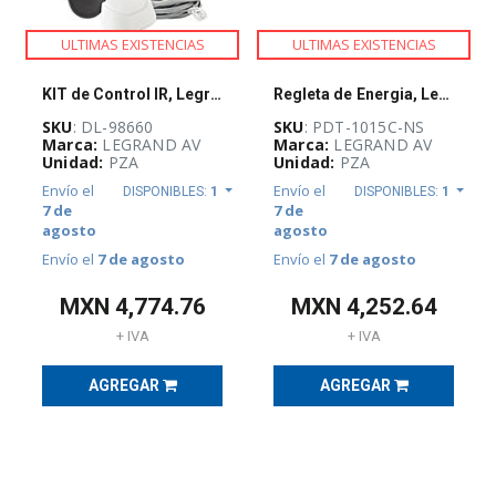
ULTIMAS EXISTENCIAS
ULTIMAS EXISTENCIAS
KIT de Control IR, Legrand AV, DA-LITE, 18 m de alcance - DL-98660
Regleta de Energia, Legrand AV, MIDDLE ATLANTIC, 10 salidas, 15 A, 120 VCA - PDT-1015C-NS
SKU
: DL-98660
SKU
: PDT-1015C-NS
Marca:
LEGRAND AV
Marca:
LEGRAND AV
Unidad:
PZA
Unidad:
PZA
Envío el
Envío el
DISPONIBLES:
1
DISPONIBLES:
1
7 de
7 de
agosto
agosto
Envío el
7 de agosto
Envío el
7 de agosto
MXN
4,774.76
MXN
4,252.64
+ IVA
+ IVA
AGREGAR
AGREGAR