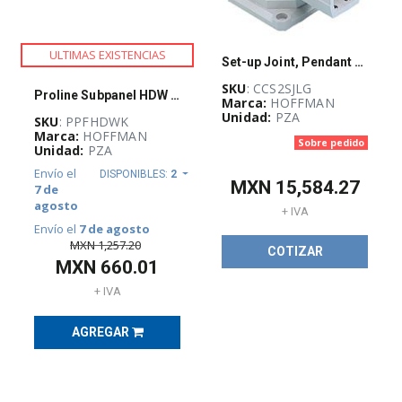
redes
y
servidores
(
25
)
ULTIMAS EXISTENCIAS
Set-up Joint, Pendant Arm
SKU
: CCS2SJLG
Proline Subpanel HDW Kit
Marca:
HOFFMAN
GUÍA
Unidad:
PZA
DE
SKU
: PPFHDWK
SELECCIÓN
Marca:
HOFFMAN
Sobre pedido
RAM
Unidad:
PZA
(
1153
)
Envío el
DISPONIBLES:
2
MXN
15,584.27
7 de
agosto
+ IVA
OUTLET
Envío el
7 de agosto
(
3118
)
MXN
1,257.20
COTIZAR
MXN
660.01
+ IVA
REMATE
DE
PRODUCTOS
AGREGAR
(
1378
)
SERVIDORES,