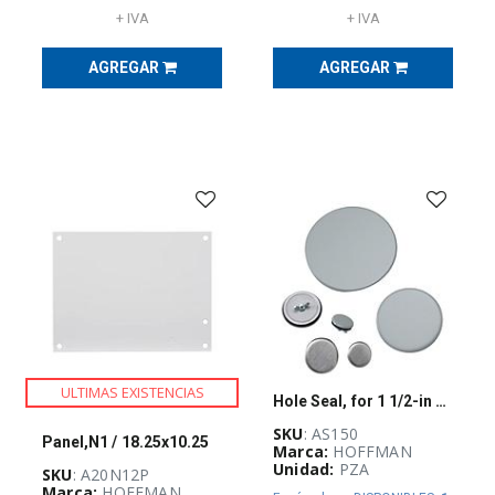
(
527
)
+ IVA
+ IVA
AGREGAR
AGREGAR
CURSOS
Y
CERTIFICACIONES
(
4
)
EQUIPO
DE
DISTRIBUCIÓN
ELÉCTRICA
(
27
)
EQUIPOS
DE
MEDICIÓN
Y
PRUEBA
ULTIMAS EXISTENCIAS
Hole Seal, for 1 1/2-in Conduit
(
145
)
SKU
: AS150
Panel,N1 / 18.25x10.25
Marca:
HOFFMAN
Unidad:
PZA
SKU
: A20N12P
ETIQUETAS,
Marca:
HOFFMAN