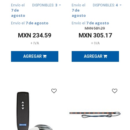
SOPORTES
Envío el
Envío el
DISPONIBLES:
3
DISPONIBLES:
4
(
497
)
7 de
7 de
agosto
agosto
Envío el
7 de agosto
Envío el
7 de agosto
ILUMINACIÓN
MXN
581.29
(
74
)
MXN
234.59
MXN
305.17
+ IVA
+ IVA
AGREGAR
AGREGAR