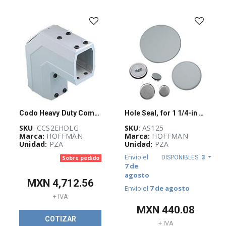
EQUIPO
ACTIVO
Y
EDIFICIOS
INTELIGENTES
(
57
)
SISTEMAS
DE
TIERRA
FÍSICA
Y
Codo Heavy Duty Compacto Serie 2
Hole Seal, for 1 1/4-in Conduit
PARARRAYOS
(
17
)
SKU
: CCS2EHDLG
SKU
: AS125
Marca:
HOFFMAN
Marca:
HOFFMAN
Unidad:
PZA
Unidad:
PZA
REDES
Envío el
DISPONIBLES:
3
Sobre pedido
E
7 de
INFRAESTRUCTURA
agosto
FÍSICA
MXN
4,712.56
(
824
)
Envío el
7 de agosto
+ IVA
MXN
440.08
COTIZAR
DATACENTERS
+ IVA