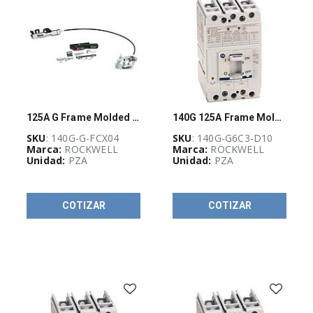
(
10
)
Arrancadores
Electrónicos
de
Motor
M100
(
8
)
Arrancadores
125A G Frame Molded Case Ckt-Bkr
140G 125A Frame Molded Case Ckt-Bkr
de
Estado
SKU
: 140G-G-FCX04
SKU
: 140G-G6C3-D10
Sólido
Marca:
ROCKWELL
Marca:
ROCKWELL
SMC-
Unidad:
PZA
Unidad:
PZA
3
(
11
)
Arrancadores
COTIZAR
COTIZAR
de
Estado
Sólido
SMC-
Flex
(
7
)
Bloques
de
Distribución