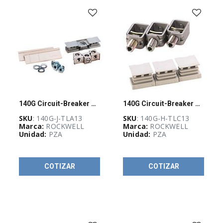
(
527
)
CURSOS
Y
CERTIFICACIONES
(
4
)
EQUIPO
DE
DISTRIBUCIÓN
140G Circuit-Breaker Accessory Lug
140G Circuit-Breaker Accessory Lug
ELÉCTRICA
(
27
)
SKU
: 140G-J-TLA13
SKU
: 140G-H-TLC13
Marca:
ROCKWELL
Marca:
ROCKWELL
Unidad:
PZA
Unidad:
PZA
EQUIPOS
DE
MEDICIÓN
COTIZAR
COTIZAR
Y
PRUEBA
(
145
)
ETIQUETAS,