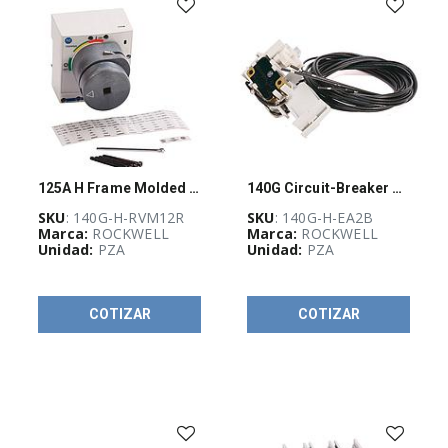
IDENTIFICACIÓN
E
IMPRESORAS
(
192
)
GABINETES
Y
RACKS
(
467
)
125A H Frame Molded Case Ckt-Bkr
140G Circuit-Breaker Accessory AX
SKU
: 140G-H-RVM12R
SKU
: 140G-H-EA2B
GUÍA
Marca:
ROCKWELL
Marca:
ROCKWELL
DE
Unidad:
PZA
Unidad:
PZA
SELECCIÓN
RAM
(
1153
)
COTIZAR
COTIZAR
Automatizacion
(
272
)
Control
(
777
)
Arrancadores
140MT