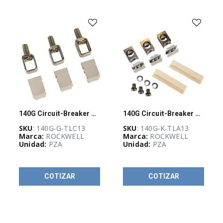
-
(
733
)
AUTOMATIZACIÓN
Y
CONTROL
INDUSTRIAL
(
3926
)
BLOQUEO,
CANDADEO
140G Circuit-Breaker Accessory Lug
140G Circuit-Breaker Accessory Lug
Y
ETIQUETADO
SKU
: 140G-G-TLC13
SKU
: 140G-K-TLA13
(
25
)
Marca:
ROCKWELL
Marca:
ROCKWELL
Unidad:
PZA
Unidad:
PZA
CABLES
ELÉCTRICOS
(
261
)
COTIZAR
COTIZAR
CANALIZACIÓN
Y
SOPORTERÍA