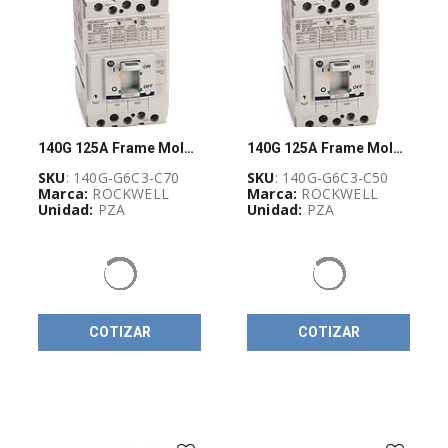
(
17
)
Botonería
22
mm
(
53
)
Botonería
de
30
140G 125A Frame Molded Case Ckt-Bkr
140G 125A Frame Molded Case Ckt-Bkr
mm
SKU
: 140G-G6C3-C70
SKU
: 140G-G6C3-C50
(
73
)
Marca:
ROCKWELL
Marca:
ROCKWELL
Unidad:
PZA
Unidad:
PZA
Cables
y
conectores
para
sensores
(
39
)
Clemas
COTIZAR
COTIZAR
1492
Accesorios
(
12
)
Clemas
Fusibles
1492-