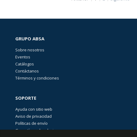
de
poder
(
16
)
Interruptores
Miniatura
1489-
M
GRUPO ABSA
(
16
)
Sobre nosotros
Interruptores
Eventos
Suplementarios
1492-
Catálogos
SPM
Contáctanos
(
41
)
Términos y condiciones
Interruptores
accionados
por
cable
SOPORTE
Lifeline
440E
Ayuda con sitio web
(
5
)
Aviso de privacidad
Interruptores
Políticas de envío
de
Bloqueo
Garantías y devoluciones
por