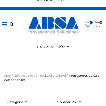
662 470 0502 ¡Chatea con nosotros!
Marca
0
0
Disponibilidad
TC: $17.2195
MXN
Categoría
De
Producto
Inicio
Guía de selección Rockwell
Control
Interruptores de Caja
TODOS
Moldeada 140G
LOS
PRODUCTOS
-
PRODUCTOS
Categoría
Ordenar Por
SELECT