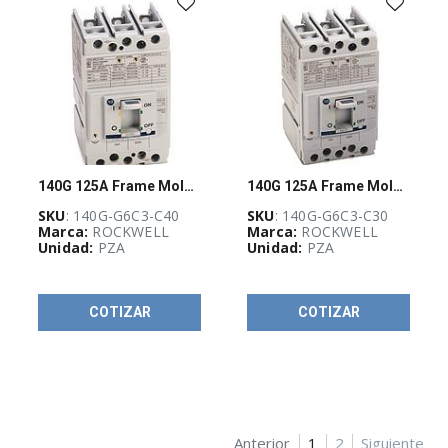
H
(
3
)
Clemas
IEC
1492-
J
(
14
)
Contactores
100-
C
140G 125A Frame Molded Case Ckt-Bkr
140G 125A Frame Molded Case Ckt-Bkr
(
18
)
SKU
: 140G-G6C3-C40
SKU
: 140G-G6C3-C30
Contactores
Marca:
ROCKWELL
Marca:
ROCKWELL
IEC
Unidad:
PZA
Unidad:
PZA
grandes
100-
E
(
26
)
COTIZAR
COTIZAR
Contactores
de
Seguridad
100S-
C
(
8
)
Anterior
1
2
Siguiente
Fuentes