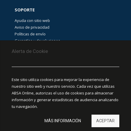
de
medición
SOPORTE
y
prueba
(
46
)
Ayuda con sitio web
Aviso de privacidad
Comprobación
eléctrica
Políticas de envío
(
44
)
Garantías y devoluciones
Aviso de cookies
Comprobadores
Alerta de Cookie
de
aislamiento
(
2
)
PUNTOS DE RECOLECCIÓN
Multímetros
digitales
CEDIS Guadalajara
Este sitio utiliza cookies para mejorar la experiencia de
(
19
)
Amapola #380, La Aurora, C.P. 44460 Guadalajara,
nuestro sitio web y nuestro servicio. Cada vez que utilizas
Pinzas
Jalisco, MX.
ABSA Online, autorizas el uso de cookies para almacenar
amperimétricas
(
7
)
información y generar estadísticas de audiencia analizando
Chihuahua
tu navegación.
Detectores
Ciudad Juárez
de
voltaje
MÁS INFORMACIÓN
ACEPTAR
(
5
)
Hermosillo