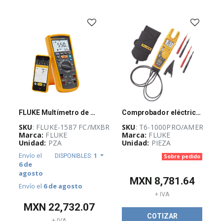
-
(
733
)
AUTOMATIZACIÓN
Y
CONTROL
INDUSTRIAL
(
3927
)
BLOQUEO,
CANDADEO
FLUKE Multímetro de aislamiento 1587 FC, 2 en 1, Alto rendimiento - FLUKE1587FC/MXBR
Comprobador eléctrico Fluke T6-1000 PRO
Y
ETIQUETADO
SKU
: FLUKE-1587 FC/MXBR
SKU
: T6-1000PRO/AMER
(
25
)
Marca:
FLUKE
Marca:
FLUKE
Unidad:
PZA
Unidad:
PIEZA
CABLES
Envío el
DISPONIBLES:
1
Sobre pedido
ELÉCTRICOS
6 de
(
262
)
agosto
MXN
8,781.64
Envío el
6 de agosto
+ IVA
CANALIZACIÓN
MXN
22,732.07
Y
COTIZAR
SOPORTERÍA
+ IVA