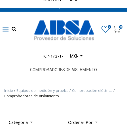
662 470 0502 ¡Chatea con nosotros!
Marca
0
0
Disponibilidad
TC: $17.2717
MXN
Categoría
De
COMPROBADORES DE AISLAMIENTO
Producto
Inicio
Equipos de medición y prueba
Comprobación eléctrica
TODOS
Comprobadores de aislamiento
LOS
PRODUCTOS
-
PRODUCTOS
Categoría
Ordenar Por
SELECT