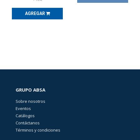
(
527
)
AGREGAR
CURSOS
Y
CERTIFICACIONES
(
4
)
EQUIPO
DE
DISTRIBUCIÓN
ELÉCTRICA
(
27
)
GRUPO ABSA
EQUIPOS
DE
MEDICIÓN
Sobre nosotros
Y
Eventos
PRUEBA
(
145
)
Catálogos
Contáctanos
Accesorios
Términos y condiciones
para
equipos