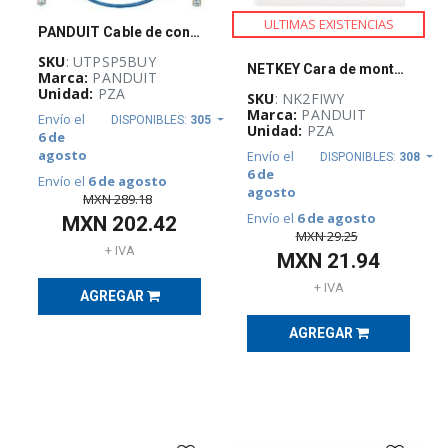
ULTIMAS EXISTENCIAS
PANDUIT Cable de conexión UTP, Categoría 6, Rendimiento mejorado, 24 AWG, Azul - UTPSP5BUY
ETIQUETAS,
SKU
: UTPSP5BUY
NETKEY Cara de montaje empotrado, de 2 puertos, una unidad - NK2FIWY
IDENTIFICACIÓN
Marca:
PANDUIT
E
Unidad:
PZA
SKU
: NK2FIWY
IMPRESORAS
Marca:
PANDUIT
Envío el
(
192
)
DISPONIBLES:
305
Unidad:
PZA
6 de
agosto
Envío el
DISPONIBLES:
308
6 de
Envío el
6 de agosto
GABINETES
agosto
MXN
289.18
Y
RACKS
Envío el
6 de agosto
MXN
202.42
(
467
)
MXN
29.25
+ IVA
MXN
21.94
+ IVA
AGREGAR
GUÍA
DE
SELECCIÓN
AGREGAR
RAM
(
1153
)
OUTLET
(
3028
)