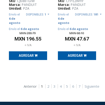
SKU
: CJ688TGIW
SKU
: CFPE2WHY
Marca:
PANDUIT
Marca:
PANDUIT
Unidad:
PZA
Unidad:
PZA
Envío el
Envío el
DISPONIBLES:
1
DISPONIBLES:
181
6 de
6 de
agosto
agosto
Envío el
6 de agosto
Envío el
6 de agosto
MXN
280.79
MXN
68.10
MXN
196.55
MXN
47.67
+ IVA
+ IVA
AGREGAR
AGREGAR
Anterior
1
2
3
4
5
6
7
Siguiente