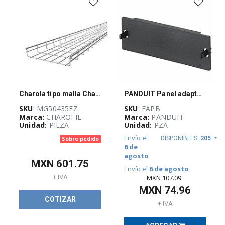
REMATE
DE
PRODUCTOS
(
1378
)
SERVIDORES,
Charola tipo malla Charofil, 66/300 mm, 3 mts, acabado Electro Zinc - MG-50-435 EZ
PANDUIT Panel adaptador ciego para fibra, reserva espacio para uso futuro. - FAPB
EQUIPO
ACTIVO
SKU
: MG50435EZ
SKU
: FAPB
Y
Marca:
CHAROFIL
Marca:
PANDUIT
EDIFICIOS
Unidad:
PIEZA
Unidad:
PZA
INTELIGENTES
(
57
)
Envío el
DISPONIBLES:
205
Sobre pedido
6 de
agosto
MXN
601.75
SISTEMAS
Envío el
6 de agosto
DE
MXN
107.09
+ IVA
TIERRA
MXN
74.96
FÍSICA
Y
COTIZAR
+ IVA
PARARRAYOS
(
17
)