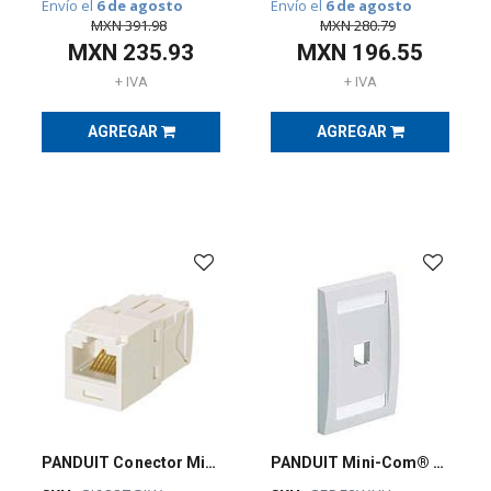
Envío el
6 de agosto
Envío el
6 de agosto
MXN
391.98
MXN
280.79
MXN
235.93
MXN
196.55
SEGURIDAD
FÍSICA
+ IVA
+ IVA
(
122
)
AGREGAR
AGREGAR
FUSIBLES,
PORTAFUSIBLES
Y
SOPORTES
(
497
)
ILUMINACIÓN
(
74
)
PANDUIT Conector Mini-Com™ RJ45, Categoría 6, UTP, blanco internacional. - CJ688TGIW
PANDUIT Mini-Com® Placa Frontal Vertical, 2 Salidas - CFPE2WHY