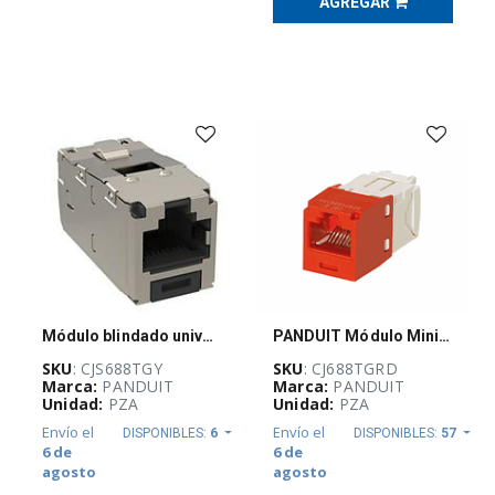
AGREGAR
REDES
E
INFRAESTRUCTURA
FÍSICA
(
824
)
DATACENTERS
(
70
)
UPS
Y
ACONDICIONADORES
DE
Módulo blindado universal con escudo integrado
PANDUIT Módulo Mini-Com, Categoría 6, UTP, 8 posiciones, 8 cables, cableado universal, rojo, estilo TG - CJ688TGRD
ENERGÍA
(
20
)
SKU
: CJS688TGY
SKU
: CJ688TGRD
Marca:
PANDUIT
Marca:
PANDUIT
Unidad:
PZA
Unidad:
PZA
Envío el
Envío el
DISPONIBLES:
6
DISPONIBLES:
57
EFICIENCIA
6 de
6 de
ENERGÉTICA
agosto
agosto
(
11
)