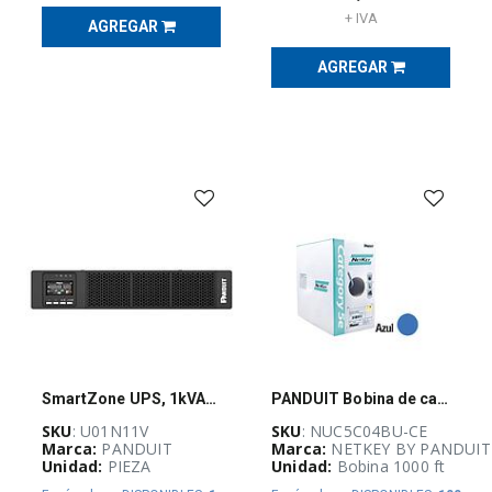
+ IVA
AGREGAR
Power
(
38
)
AGREGAR
Seguridad
Física
(
3
)
AUTOMATIZACIÓN
Y
CONTROL
INDUSTRIAL
(
3926
)
BLOQUEO,
CANDADEO
Y
ETIQUETADO
(
25
)
SmartZone UPS, 1kVA, 2U, 120V con tarjeta de red inteligente
PANDUIT Bobina de cable de cobre UTP, Categoría 5e, 4 pares, 305 Mts, Azul - NUC5C04BU-CE
CABLES
SKU
: U01N11V
SKU
: NUC5C04BU-CE
ELÉCTRICOS
Marca:
PANDUIT
Marca:
NETKEY BY PANDUIT
(
262
)
Unidad:
PIEZA
Unidad:
Bobina 1000 ft