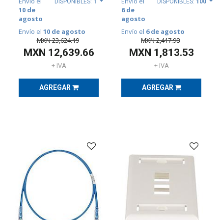
Envío el
Envío el
DISPONIBLES:
1
DISPONIBLES:
100
10 de
6 de
CANALIZACIÓN
agosto
agosto
Y
Envío el
10 de agosto
Envío el
6 de agosto
SOPORTERÍA
(
527
)
MXN
23,624.19
MXN
2,417.98
MXN
12,639.66
MXN
1,813.53
+ IVA
+ IVA
CURSOS
Y
CERTIFICACIONES
AGREGAR
AGREGAR
(
4
)
EQUIPO
DE
DISTRIBUCIÓN
ELÉCTRICA
(
27
)
EQUIPOS
DE
MEDICIÓN
Y
PRUEBA
(
145
)