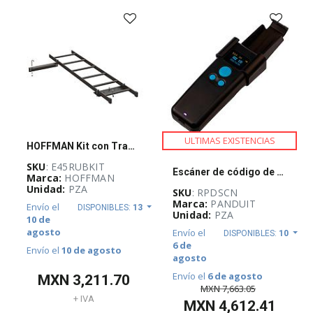
-
(
733
)
Automatización
(
80
)
Control
Industrial
(
387
)
Energía
(
5
)
ULTIMAS EXISTENCIAS
HOFFMAN Kit con Tramo de Escalera y Accesorio para Fijación a Rack Abierto y la Pared - E45RUBKIT
Infraestructura
física
SKU
: E45RUBKIT
Escáner de código de barras RapidID, para cables PanNet de cobre y PanNet de fibra - RPDSCN
(
151
)
Marca:
HOFFMAN
Unidad:
PZA
SKU
: RPDSCN
Líneas
Marca:
PANDUIT
Envío el
DISPONIBLES:
13
Eléctricas
Unidad:
PZA
10 de
(
28
)
agosto
Envío el
DISPONIBLES:
10
Mobilidad
6 de
Envío el
10 de agosto
y
agosto
Switching
Envío el
6 de agosto
(
7
)
MXN
3,211.70
MXN
7,663.05
+ IVA
Motion
MXN
4,612.41
(
34
)