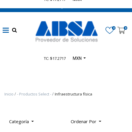
662 470 0502 ¡Chatea con nosotros!
Marca
0
0
Disponibilidad
TC: $17.2717
MXN
Categoría
De
Producto
Inicio
- Productos Select -
Infraestructura física
TODOS
LOS
PRODUCTOS
-
Categoría
Ordenar Por
PRODUCTOS
SELECT