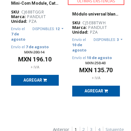
ULTIMAS EXISTENCIAS
Mini-Com Module, Cat 6, UTP, 8 pos 8 wir
SEGURIDAD
FÍSICA
SKU
: CJ688TGGR
Módulo universal blanco, de 8 cables, de 8 posiciones, de categoría 5e - CJ5E88TWH
(
122
)
Marca:
PANDUIT
Unidad:
PZA
SKU
: CJ5E88TWH
Marca:
PANDUIT
Envío el
DISPONIBLES:
12
Unidad:
PZA
7 de
FUSIBLES,
agosto
PORTAFUSIBLES
Envío el
DISPONIBLES:
3
Y
10 de
Envío el
7 de agosto
SOPORTES
agosto
MXN
280.14
(
497
)
Envío el
10 de agosto
MXN
196.10
MXN
258.48
+ IVA
MXN
135.70
ILUMINACIÓN
(
74
)
+ IVA
AGREGAR
AGREGAR
Anterior
1
2
3
4
Siguiente