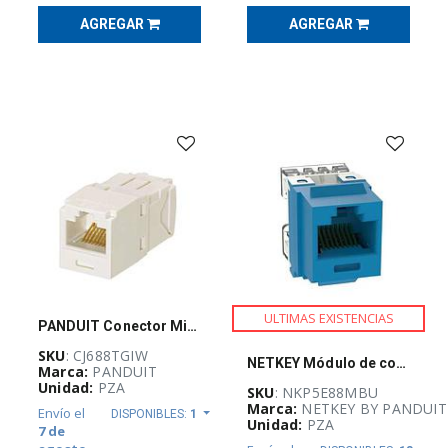
(
527
)
AGREGAR
AGREGAR
CURSOS
Y
CERTIFICACIONES
(
4
)
EQUIPO
DE
DISTRIBUCIÓN
ELÉCTRICA
(
27
)
EQUIPOS
DE
ULTIMAS EXISTENCIAS
MEDICIÓN
PANDUIT Conector Mini-Com™ RJ45, Categoría 6, UTP, blanco internacional. - CJ688TGIW
Y
PRUEBA
SKU
: CJ688TGIW
NETKEY Módulo de conector punchdown, categoría 5e, azul- NKP5E88MBU
(
145
)
Marca:
PANDUIT
Unidad:
PZA
SKU
: NKP5E88MBU
Marca:
NETKEY BY PANDUIT
Envío el
DISPONIBLES:
1
Unidad:
PZA
7 de
ETIQUETAS,