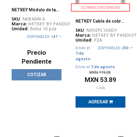
DE
PRODUCTOS
ULTIMAS EXISTENCIAS
NETKEY Módulo de tapa ciega, Blanco Mate - NKBMIWX
(
1377
)
SKU
: NKBMIW-X
NETKEY Cable de cobre, categoría 5e, UTP rojo - NK5EPC10RDY
Marca:
NETKEY BY PANDUIT
Unidad:
Bolsa 10 pza
SKU
: NK5EPC10RDY
SERVIDORES,
Marca:
NETKEY BY PANDUIT
EQUIPO
DISPONIBLES:
147
Unidad:
PZA
ACTIVO
Y
Envío el
DISPONIBLES:
250
EDIFICIOS
Precio
7 de
INTELIGENTES
agosto
(
57
)
Pendiente
Envío el
7 de agosto
MXN
119.38
COTIZAR
MXN
53.89
SISTEMAS
DE
+ IVA
TIERRA
FÍSICA
Y
AGREGAR
PARARRAYOS
(
17
)
REDES
E