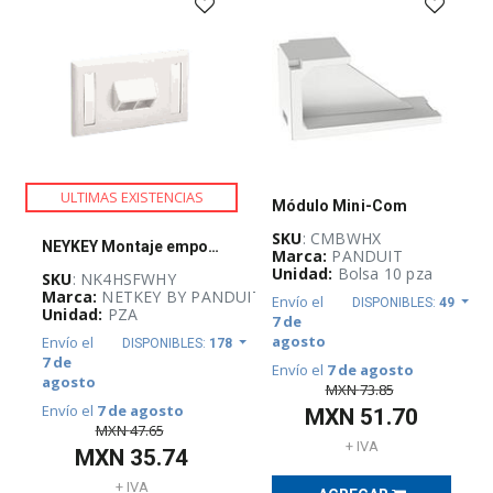
INFRAESTRUCTURA
FÍSICA
(
823
)
Accesorios
Cables
(
89
)
Administradores
de
Cable
ULTIMAS EXISTENCIAS
(
9
)
Módulo Mini-Com
SKU
: CMBWHX
Cableado
NEYKEY Montaje empotrado, horizontal, NK 4 puertos, salida simple - NK4HSFWHY
Marca:
PANDUIT
Fibra
Óptica
Unidad:
Bolsa 10 pza
SKU
: NK4HSFWHY
(
103
)
Marca:
NETKEY BY PANDUIT
Envío el
DISPONIBLES:
49
Unidad:
PZA
7 de
Cables
agosto
Envío el
de
DISPONIBLES:
178
red
7 de
Envío el
7 de agosto
de
agosto
MXN
73.85
fibra
y
Envío el
7 de agosto
MXN
51.70
cobre
MXN
47.65
(
230
)
+ IVA
MXN
35.74
Conectores
+ IVA