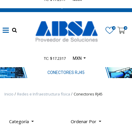
662 470 0502 ¡Chatea con nosotros!
Marca
0
0
Disponibilidad
TC: $17.2317
MXN
Categoría
De
CONECTORES RJ45
Producto
Inicio
Redes e Infraestructura física
Conectores RJ45
TODOS
LOS
PRODUCTOS
-
Categoría
Ordenar Por
PRODUCTOS
SELECT