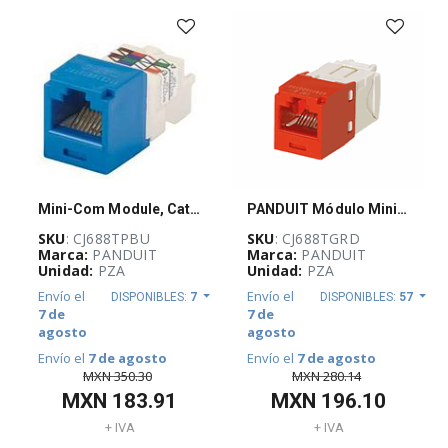
-
(
733
)
AUTOMATIZACIÓN
Y
CONTROL
INDUSTRIAL
(
3926
)
Mini-Com Module, Cat 6, UTP, 8 pos 8 wir
PANDUIT Módulo Mini-Com, Categoría 6, UTP, 8 posiciones, 8 cables, cableado universal, rojo, estilo TG - CJ688TGRD
BLOQUEO,
CANDADEO
SKU
: CJ688TPBU
SKU
: CJ688TGRD
Y
Marca:
PANDUIT
Marca:
PANDUIT
ETIQUETADO
Unidad:
PZA
Unidad:
PZA
(
25
)
Envío el
Envío el
DISPONIBLES:
7
DISPONIBLES:
57
7 de
7 de
CABLES
ELÉCTRICOS
agosto
agosto
(
262
)
Envío el
7 de agosto
Envío el
7 de agosto
MXN
350.30
MXN
280.14
MXN
183.91
MXN
196.10
CANALIZACIÓN
Y
+ IVA
+ IVA
SOPORTERÍA