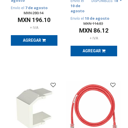
agosto
Envío el
IDENTIFICACIÓN
DISPONIBLES:
18
E
10 de
Envío el
7 de agosto
IMPRESORAS
agosto
MXN
280.14
(
192
)
Envío el
10 de agosto
MXN
196.10
MXN
114.83
+ IVA
MXN
86.12
GABINETES
Y
+ IVA
AGREGAR
RACKS
(
467
)
AGREGAR
GUÍA
DE
SELECCIÓN
RAM
(
1153
)
OUTLET
(
3115
)
REMATE