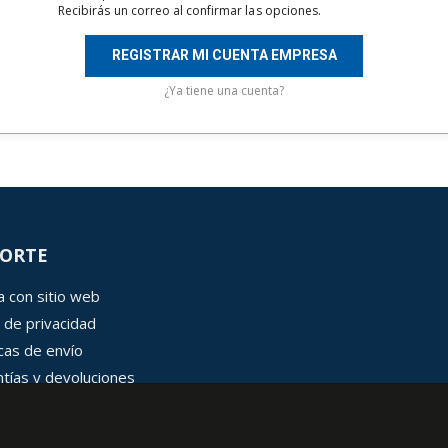
Recibirás un correo al confirmar las opciones.
REGISTRAR MI CUENTA EMPRESA
¿Ya tiene una cuenta?
ORTE
 con sitio web
 de privacidad
icas de envío
tías y devoluciones
 de cookies