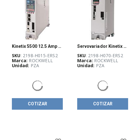
y
dispositivos
de
conexión
(
667
)
Relevadores
y
temporizadores
(
177
)
Kinetix 5500 12.5 Amp Servo Drive 2198-H015-ERS2
Servovariador Kinetix 5500, Rockwell Automation - 2198-H070-ERS2
Sensores
SKU
: 2198-H015-ERS2
SKU
: 2198-H070-ERS2
e
Marca:
ROCKWELL
Marca:
ROCKWELL
interruptores
Unidad:
PZA
Unidad:
PZA
(
449
)
Soluciones
de
control
configuradas
(
1
)
COTIZAR
COTIZAR
Variadores
de
velocidad
(
236
)
BLOQUEO,