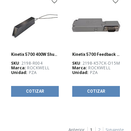
CANDADEO
Y
ETIQUETADO
(
25
)
CABLES
ELÉCTRICOS
(
261
)
Kinetix 5700 400W Shunt Resistor
Kinetix 5700 Feedback Connector Kit
CANALIZACIÓN
Y
SKU
: 2198-R004
SKU
: 2198-K57CK-D15M
SOPORTERÍA
Marca:
ROCKWELL
Marca:
ROCKWELL
(
527
)
Unidad:
PZA
Unidad:
PZA
CURSOS
COTIZAR
COTIZAR
Y
CERTIFICACIONES
(
4
)
EQUIPO
DE
DISTRIBUCIÓN
ELÉCTRICA
Anterior
1
2
Siguiente