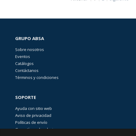
(
27
)
EQUIPOS
DE
MEDICIÓN
Y
GRUPO ABSA
PRUEBA
(
145
)
Sobre nosotros
Eventos
Catálogos
ETIQUETAS,
IDENTIFICACIÓN
Contáctanos
E
Términos y condiciones
IMPRESORAS
(
192
)
SOPORTE
GABINETES
Ayuda con sitio web
Y
RACKS
Aviso de privacidad
(
467
)
Políticas de envío
Garantías y devoluciones