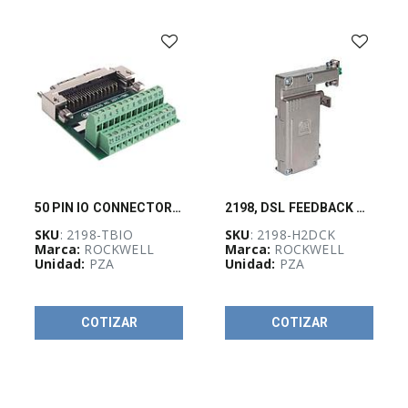
-
(
733
)
AUTOMATIZACIÓN
Y
CONTROL
INDUSTRIAL
(
3926
)
Botonería
y
señalización
industrial
50 PIN IO CONNECTOR KIT
2198, DSL FEEDBACK CONVERTER series B
(
615
)
SKU
: 2198-TBIO
SKU
: 2198-H2DCK
Marca:
ROCKWELL
Marca:
ROCKWELL
Clemas
Unidad:
PZA
Unidad:
PZA
y
dispositivos
de
conexión
(
527
)
COTIZAR
COTIZAR
Conectividad
(
12
)
Control