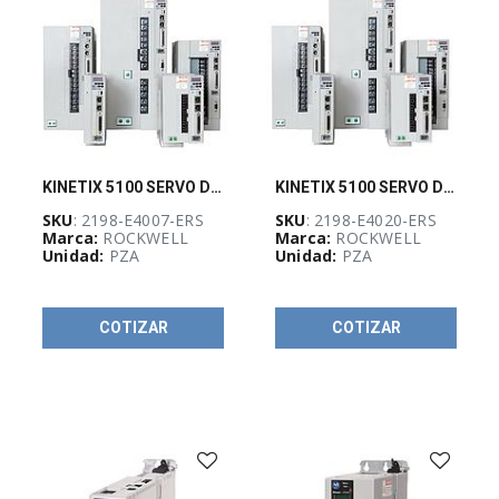
industrial
(
263
)
PLCs
y
Sistemas
de
Control
Distribuido
(
225
)
KINETIX 5100 SERVO DRIVE, 480V THREE PHASE, 0.75KW
KINETIX 5100 SERVO DRIVE, 480V THREE PHASE, 2.0KW
Productos
de
SKU
: 2198-E4007-ERS
SKU
: 2198-E4020-ERS
seguridad
Marca:
ROCKWELL
Marca:
ROCKWELL
(
190
)
Unidad:
PZA
Unidad:
PZA
Protección
de
circuitos
COTIZAR
COTIZAR
y
cargas
(
335
)
Redes
industriales
(
92
)
Relevadores