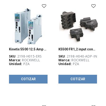
de
motores
(
416
)
Control
de
movimiento
(
65
)
Servomotores
(
12
)
Servovariadores
Kinetix 5500 12.5 Amp Servo Drive
K5500 FR1,2 input connectors
(
23
)
SKU
: 2198-H015-ERS
SKU
: 2198-H040-ADP-IN
Marca:
ROCKWELL
Marca:
ROCKWELL
Controladores
Unidad:
PZA
Unidad:
PZA
programables
(
83
)
Energía
y
COTIZAR
COTIZAR
fuentes
de
poder
(
511
)
HMI,
computadoras