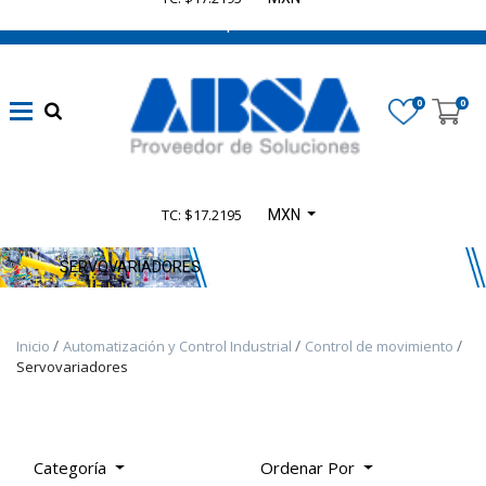
662 470 0502 ¡Chatea con nosotros!
Marca
0
0
Disponibilidad
TC: $17.2195
MXN
Categoría
De
SERVOVARIADORES
Producto
Inicio
Automatización y Control Industrial
Control de movimiento
TODOS
Servovariadores
LOS
PRODUCTOS
-
PRODUCTOS
Categoría
Ordenar Por
SELECT