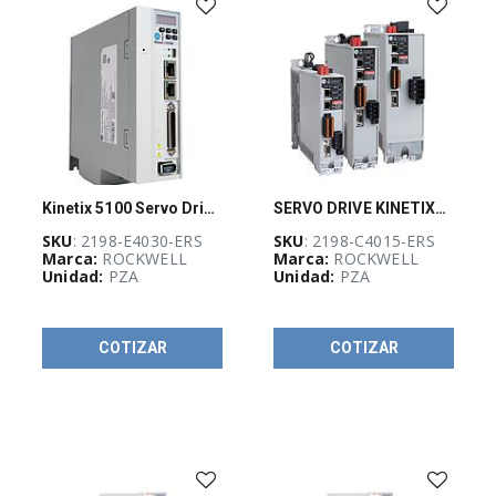
y
monitores
industriales
(
48
)
I/O
Distribuido
(
152
)
Interruptor
de
palanca
Kinetix 5100 Servo Drive, 480V Three Phase, 3.0kW
SERVO DRIVE KINETIX® 5300 ETHERNET / IP
(
1
)
SKU
: 2198-E4030-ERS
SKU
: 2198-C4015-ERS
Marca:
ROCKWELL
Marca:
ROCKWELL
Modulos
Unidad:
PZA
Unidad:
PZA
de
entradas
y
salidas
(I/O)
COTIZAR
COTIZAR
(
173
)
Otras
soluciones
de
automatización
y
control