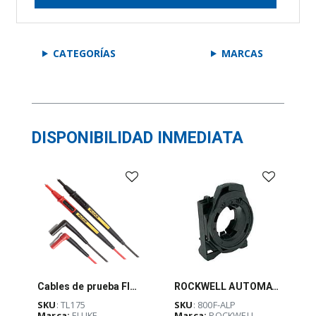
CATEGORÍAS
MARCAS
DISPONIBILIDAD INMEDIATA
Cables de prueba Fluke TwistGuard™, punta de sonda 19 a 4 mm - TL175
ROCKWELL AUTOMATION 800F, 22mm, LACH, PLASTICO, - 800FALP
SKU
: TL175
SKU
: 800F-ALP
Marca:
FLUKE
Marca:
ROCKWELL