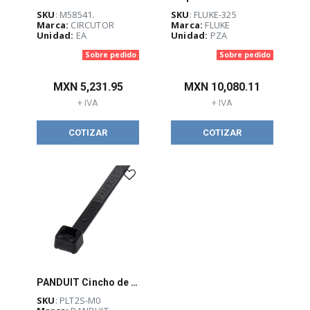
SKU
: M58541.
SKU
: FLUKE-325
Marca:
CIRCUTOR
Marca:
FLUKE
Unidad:
EA
Unidad:
PZA
Sobre pedido
Sobre pedido
MXN
5,231.95
MXN
10,080.11
+ IVA
+ IVA
COTIZAR
COTIZAR
PANDUIT Cincho de bloqueo, 188 MM, Nailon 6.6, Color Negro, 1000PZ - PLT2SM0
SKU
: PLT2S-M0