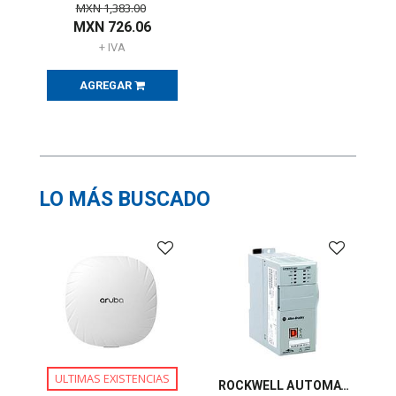
MXN
1,383.00
MXN
726.06
+ IVA
AGREGAR
LO MÁS BUSCADO
ULTIMAS EXISTENCIAS
ROCKWELL AUTOMATION, Controlador CompactLogix 5370 L3 2 MB - 1769L33ER