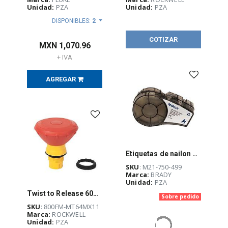
Unidad:
PZA
Unidad:
PZA
DISPONIBLES:
2
COTIZAR
MXN
1,070.96
+ IVA
AGREGAR
Etiquetas de nailon Brady, serie BMP21 Plus, para impresora M21, 0.75 in x 16 ft, negro sobre blanco - M21-750-499
SKU
: M21-750-499
Marca:
BRADY
Unidad:
PZA
Twist to Release 60mm 22mm 800F
Sobre pedido
SKU
: 800FM-MT64MX11
Marca:
ROCKWELL
Unidad:
PZA