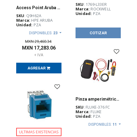
SKU
: 1769-L33ER
Access Point Aruba AP 515, RW, 5375 Mbit/s, 4 antenas integradas de 7.5dBi - Q9H62A
Marca:
ROCKWELL
Unidad:
PZA
SKU
: Q9H62A
Marca:
HPE ARUBA
Unidad:
PZA
COTIZAR
DISPONIBLES:
23
MXN
29,460.34
MXN
17,283.06
+ IVA
AGREGAR
Pinza amperimétrica CA/CC Fluke 376, verdadero valor eficaz, iFlex 36 in - FLUKE-376 FC
SKU
: FLUKE-376 FC
Marca:
FLUKE
Unidad:
PZA
DISPONIBLES:
11
ULTIMAS EXISTENCIAS