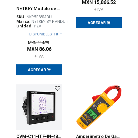
MXN
15,866.52
NETKEY Módulo de conector punchdown, categoría 5e, azul- NKP5E88MBU
+ IVA
SKU
: NKP5E88MBU
Marca:
NETKEY BY PANDUIT
AGREGAR
Unidad:
PZA
DISPONIBLES:
18
MXN
114.75
MXN
86.06
+ IVA
AGREGAR
CVM-C11-ITF-IN-485-ICT2 Analizador de redes panel 96x96
Amperimetro De Gancho 400A Ac/Dc True Rms C/Temp - FLUKE-325