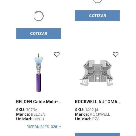
COTIZAR
COTIZAR
BELDEN Cable Multi-Conductor, 22 AWG, PVC, blindaje 100%, TC-ER 600 V, RoHS
ROCKWELL AUTOMATION 1492, CLEMA, 4mm, - 1492J4
SKU
: 3079A
SKU
: 1492-J4
Marca:
BELDEN
Marca:
ROCKWELL
Unidad:
pie(s)
Unidad:
PZA
DISPONIBLES:
328