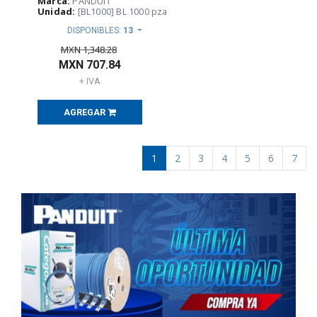
Marca:
PANDUIT
Unidad:
[BL1000] BL 1000 pza
DISPONIBLES:
13
MXN
1,348.28
MXN
707.84
+ IVA
AGREGAR
1
2
3
4
5
6
7