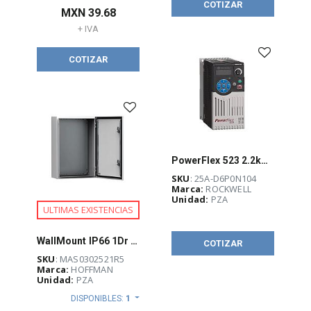
COTIZAR
MXN
39.68
+ IVA
COTIZAR
PowerFlex 523 2.2kW (3Hp) AC Drive
SKU
: 25A-D6P0N104
Marca:
ROCKWELL
Unidad:
PZA
ULTIMAS EXISTENCIAS
WallMount IP66 1Dr Enc w Pnl
COTIZAR
SKU
: MAS0302521R5
Marca:
HOFFMAN
Unidad:
PZA
DISPONIBLES:
1