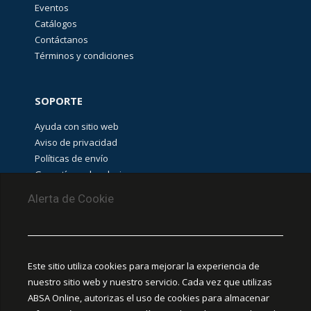
Eventos
Catálogos
Contáctanos
Términos y condiciones
SOPORTE
Ayuda con sitio web
Aviso de privacidad
Políticas de envío
Garantías y devoluciones
Aviso de cookies
Alerta de Cookie
PUNTOS DE RECOLECCIÓN
CEDIS Guadalajara
Este sitio utiliza cookies para mejorar la experiencia de
Amapola #380, La Aurora, C.P. 44460 Guadalajara,
nuestro sitio web y nuestro servicio. Cada vez que utilizas
Jalisco, MX.
ABSA Online, autorizas el uso de cookies para almacenar