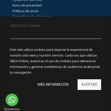
IDENTIFICACIÓN
E
Aviso de privacidad
IMPRESORAS
Políticas de envío
(
192
)
Garantías y devoluciones
Aviso de cookies
Alerta de Cookie
GABINETES
Y
RACKS
PUNTOS DE RECOLECCIÓN
(
467
)
CEDIS Guadalajara
Este sitio utiliza cookies para mejorar la experiencia de
Amapola #380, La Aurora, C.P. 44460 Guadalajara,
nuestro sitio web y nuestro servicio. Cada vez que utilizas
GUÍA
Jalisco, MX.
DE
ABSA Online, autorizas el uso de cookies para almacenar
SELECCIÓN
información y generar estadísticas de audiencia analizando
RAM
Chihuahua
(
1153
)
tu navegación.
Ciudad Juárez
MÁS INFORMACIÓN
ACEPTAR
OUTLET
Hermosillo
(
3121
)
León
REMATE