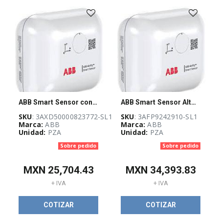
-
(
733
)
AUTOMATIZACIÓN
Y
CONTROL
INDUSTRIAL
(
3927
)
ABB Smart Sensor con Kit de montaje 3AXD50000823772 - 5 años (No incluye licencia)
ABB Smart Sensor Alto rendimiento con Kit de montaje 3AFP9242910 - 15 años (No incluye licencia)
BLOQUEO,
CANDADEO
SKU
: 3AXD50000823772-SL1
SKU
: 3AFP9242910-SL1
Y
Marca:
ABB
Marca:
ABB
ETIQUETADO
Unidad:
PZA
Unidad:
PZA
(
25
)
Sobre pedido
Sobre pedido
CABLES
ELÉCTRICOS
(
262
)
MXN
25,704.43
MXN
34,393.83
+ IVA
+ IVA
CANALIZACIÓN
COTIZAR
COTIZAR
Y
SOPORTERÍA