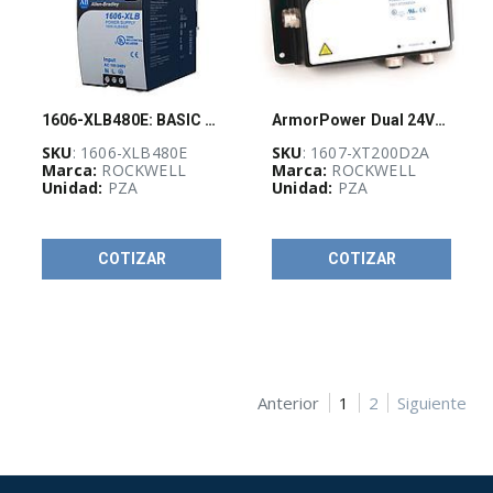
H
(
3
)
Clemas
IEC
1492-
J
1606-XLB480E: BASIC POWER SUPPLY, 24-28V DC, 480 W, 100-240V AC INPUT VOLTAGE
ArmorPower Dual 24VDC Output 91W PS
(
14
)
SKU
: 1606-XLB480E
SKU
: 1607-XT200D2A
Contactores
Marca:
ROCKWELL
Marca:
ROCKWELL
100-
Unidad:
PZA
Unidad:
PZA
C
(
18
)
Contactores
COTIZAR
COTIZAR
IEC
grandes
100-
E
(
26
)
Contactores
de
Anterior
1
2
Siguiente
Seguridad
100S-
C
(
8
)
Fuentes