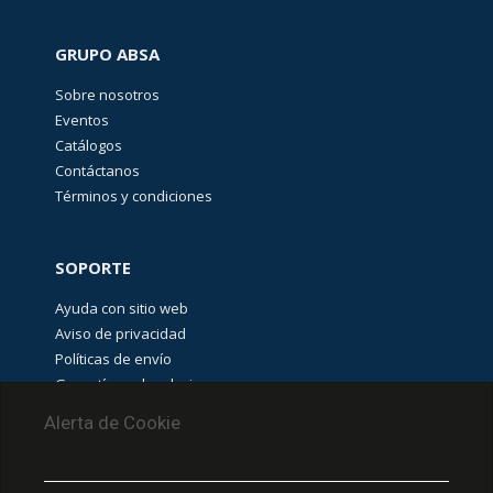
de
poder
(
16
)
GRUPO ABSA
Interruptores
Sobre nosotros
Miniatura
1489-
Eventos
M
Catálogos
(
16
)
Contáctanos
Interruptores
Términos y condiciones
Suplementarios
1492-
SPM
(
41
)
SOPORTE
Interruptores
Ayuda con sitio web
accionados
por
Aviso de privacidad
cable
Políticas de envío
Lifeline
440E
Garantías y devoluciones
(
5
)
Aviso de cookies
Alerta de Cookie
Interruptores
de
Bloqueo
PUNTOS DE RECOLECCIÓN
por