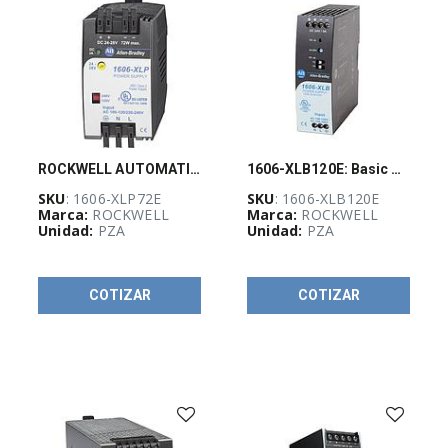
IDENTIFICACIÓN
E
IMPRESORAS
(
192
)
GABINETES
Y
RACKS
(
467
)
ROCKWELL AUTOMATION 1606-XLP, Fuente de Poder Compact, Monofásica 120/240 Vac, Salida 3 Amps@24 Vdc - 1606XLP72E
1606-XLB120E: Basic Power Supply, 24-28V DC, 120 W, 85-132V /170-264V AC Input Voltage
SKU
: 1606-XLP72E
SKU
: 1606-XLB120E
Marca:
ROCKWELL
Marca:
ROCKWELL
GUÍA
Unidad:
PZA
Unidad:
PZA
DE
SELECCIÓN
RAM
(
1153
)
COTIZAR
COTIZAR
Automatizacion
(
272
)
Control
(
777
)
Arrancadores
140MT