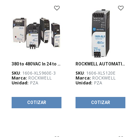
-
(
733
)
AUTOMATIZACIÓN
Y
CONTROL
INDUSTRIAL
(
3926
)
380 to 480VAC In 24 to 28VDC Out 960W PS
ROCKWELL AUTOMATION 1606-XLS, Fuente de Poder Performance, Monofásica 100..240 Vac, Salida 5 Amps@24 Vdc - 1606XLS120E
BLOQUEO,
CANDADEO
SKU
: 1606-XLS960E-3
SKU
: 1606-XLS120E
Y
Marca:
ROCKWELL
Marca:
ROCKWELL
ETIQUETADO
Unidad:
PZA
Unidad:
PZA
(
25
)
CABLES
ELÉCTRICOS
COTIZAR
COTIZAR
(
261
)
CANALIZACIÓN
Y
SOPORTERÍA