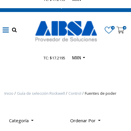
662 470 0502 ¡Chatea con nosotros!
Marca
0
0
Disponibilidad
TC: $17.2195
MXN
Categoría
De
Producto
Inicio
Guía de selección Rockwell
Control
Fuentes de poder
TODOS
LOS
PRODUCTOS
-
Categoría
Ordenar Por
PRODUCTOS
SELECT