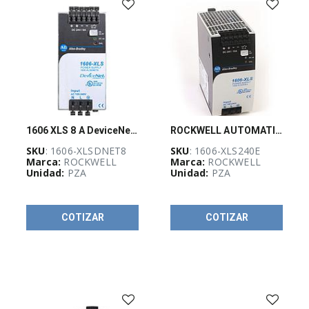
(
527
)
CURSOS
Y
CERTIFICACIONES
(
4
)
EQUIPO
DE
1606 XLS 8 A DeviceNet Psy Power Supply
ROCKWELL AUTOMATION 1606-XLS, Fuente de Poder Performance, Monofásica 100..240 Vac, Salida 10 Amps@24 Vdc - 1606XLS240E
DISTRIBUCIÓN
ELÉCTRICA
SKU
: 1606-XLSDNET8
SKU
: 1606-XLS240E
(
27
)
Marca:
ROCKWELL
Marca:
ROCKWELL
Unidad:
PZA
Unidad:
PZA
EQUIPOS
DE
COTIZAR
COTIZAR
MEDICIÓN
Y
PRUEBA
(
145
)
ETIQUETAS,