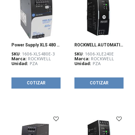
(
10
)
Arrancadores
Electrónicos
de
Motor
M100
(
8
)
Power Supply XLS 480 W Power Supply
ROCKWELL AUTOMATION 1606-XLE, Fuente de Poder Essential, Monofásica 100..240 Vac, Salida 10 Amps@24 Vdc - 1606XLE240E
Arrancadores
de
SKU
: 1606-XLS480E-3
SKU
: 1606-XLE240E
Estado
Marca:
ROCKWELL
Marca:
ROCKWELL
Sólido
Unidad:
PZA
Unidad:
PZA
SMC-
3
(
11
)
COTIZAR
COTIZAR
Arrancadores
de
Estado
Sólido
SMC-
Flex
(
7
)
Bloques
de
Distribución