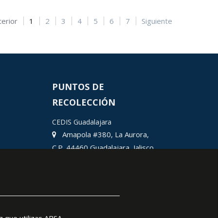
terior
1
2
3
4
5
6
7
Siguiente
PUNTOS DE
RECOLECCIÓN
CEDIS Guadalajara
Amapola #380, La Aurora,
C.P. 44460 Guadalajara, Jalisco,
MX.
Chihuahua
Hermosillo
Ciudad Juárez
León