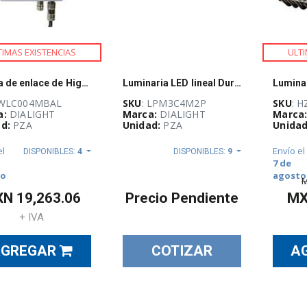
TIMAS EXISTENCIAS
ULTI
Puerta de enlace de High Bay - DALI y Jennet - Dialight - WLC-004-MBAL
Luminaria LED lineal DuroSite Gen II - 7250 lúmenes, 66 W, 100-277 VCA, luz blanca fría, lente de policarbonato transparente, perfil bajo – Dialight - LPM3C4M2P
 WLC004MBAL
SKU
: LPM3C4M2P
SKU
: 
a:
DIALIGHT
Marca:
DIALIGHT
Marca
d:
PZA
Unidad:
PZA
Unidad
el
Envío el
DISPONIBLES:
4
DISPONIBLES:
9
7 de
to
agosto
XN
19,263.06
Precio Pendiente
M
+ IVA
AGREGAR
COTIZAR
A