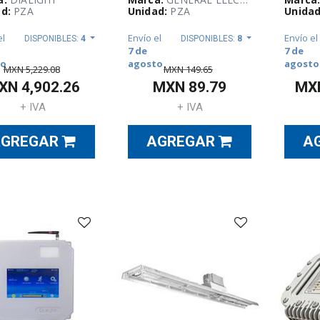
d:
PZA
Unidad:
PZA
Unidad
el
Envío el
Envío el
DISPONIBLES:
4
DISPONIBLES:
8
7 de
7 de
to
agosto
agosto
MXN
5,229.08
MXN
149.65
XN
4,902.26
MXN
89.79
MX
+ IVA
+ IVA
AGREGAR
AGREGAR
A