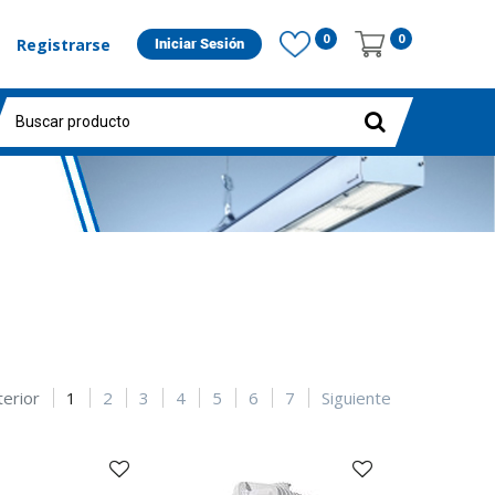
0
0
Registrarse
Iniciar Sesión
terior
1
2
3
4
5
6
7
Siguiente