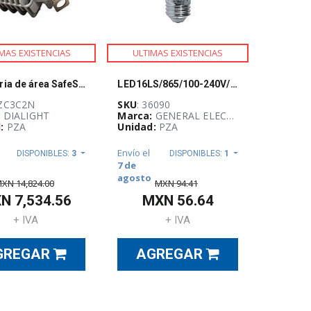
MAS EXISTENCIAS
ULTIMAS EXISTENCIAS
Luminaria de área SafeSite Gen II 360° – 38 W, 4100 lm, 100–277 VCA, luz blanca fría, lente de vidrio templado transparente, clasificación CID1/CIID1 – Dialight – HZC3C2N
LED16LS/865/100-240V/E27
HZC3C2N
SKU
: 36090
:
DIALIGHT
Marca:
GENERAL ELECTRIC
:
PZA
Unidad:
PZA
Envío el
DISPONIBLES:
3
DISPONIBLES:
1
7 de
agosto
MXN
14,824.00
MXN
94.41
XN
7,534.56
MXN
56.64
+ IVA
+ IVA
GREGAR
AGREGAR