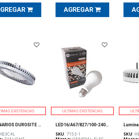
AGREGAR
AGREGAR
A
TIMAS EXISTENCIAS
ULTIMAS EXISTENCIAS
ULTI
LUMINARIOS DUROSITE LED HIGH BAY,124 W, 9,000 LUMENES, 100-277 VCA, IP 66
LED16/A67/827/100-240V/E27
 HB3C4L
SKU
: 7153-1
SKU
: 
a:
DIALIGHT
Marca:
GENERAL ELECTRIC
Marca