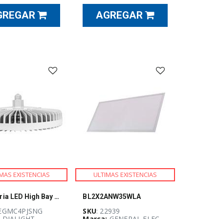
GREGAR
AGREGAR
MAS EXISTENCIAS
ULTIMAS EXISTENCIAS
Luminaria LED High Bay circular VIGILANT DIALIGHT - HEGMC4PJSNG
BL2X2ANW35WLA
HEGMC4PJSNG
SKU
: 22939
:
DIALIGHT
Marca:
GENERAL ELECTRIC