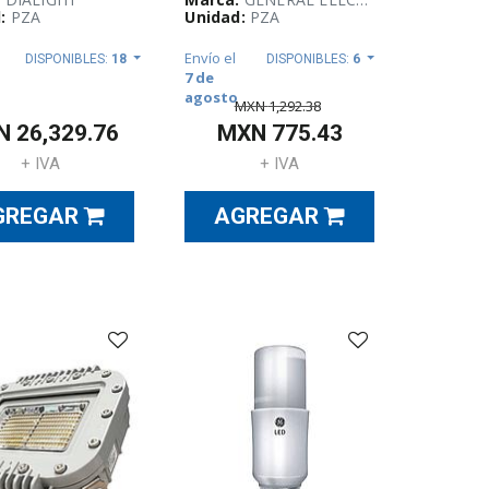
:
PZA
Unidad:
PZA
Envío el
DISPONIBLES:
18
DISPONIBLES:
6
7 de
agosto
MXN
1,292.38
N
26,329.76
MXN
775.43
+ IVA
+ IVA
GREGAR
AGREGAR