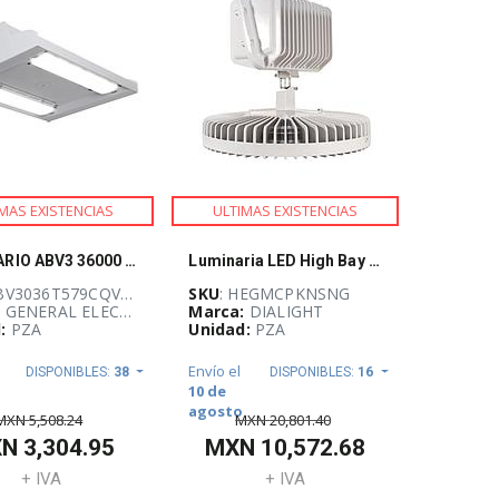
MAS EXISTENCIAS
ULTIMAS EXISTENCIAS
LUMINARIO ABV3 36000 LM, 120/277 V, EFICIENCIA ESTANDAR,5000K, LENTE CLARO 90°, CABLES DE CONTROL DE 0-10 V, CABLE EN "Y"/ GANCHO DE 15 PIES,NIPPLE, RECUBRIMIENTO DE PINTURA EN POLVO BLANCA.
Luminaria LED High Bay circular VIGILANT 144W 18 000 lúmenes, luz blanca fría DIALIGHT - HEGMCPKNSNG
BV3036T579CQV43KQW
SKU
: HEGMCPKNSNG
:
GENERAL ELECTRIC
Marca:
DIALIGHT
:
PZA
Unidad:
PZA
Envío el
DISPONIBLES:
38
DISPONIBLES:
16
10 de
agosto
MXN
5,508.24
MXN
20,801.40
XN
3,304.95
MXN
10,572.68
+ IVA
+ IVA