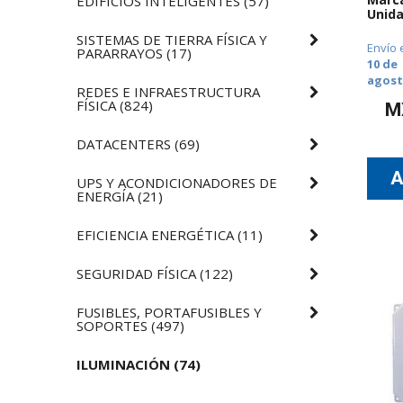
EDIFICIOS INTELIGENTES
(
57
)
Unida
SISTEMAS DE TIERRA FÍSICA Y
Envío 
PARARRAYOS
(
17
)
10 de
agos
REDES E INFRAESTRUCTURA
FÍSICA
(
824
)
M
DATACENTERS
(
69
)
UPS Y ACONDICIONADORES DE
ENERGÍA
(
21
)
EFICIENCIA ENERGÉTICA
(
11
)
SEGURIDAD FÍSICA
(
122
)
FUSIBLES, PORTAFUSIBLES Y
SOPORTES
(
497
)
ILUMINACIÓN
(
74
)