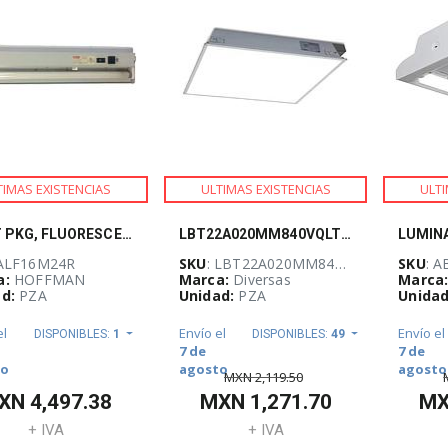
TIMAS EXISTENCIAS
ULTIMAS EXISTENCIAS
ULTI
LIGHT PKG, FLUORESCENT, MAN SW 24.10X 115V/60HZ STEEL/PAINT
LBT22A020MM840VQLTWHTE
 ALF16M24R
SKU
: LBT22A020MM840VQLTWHTE
SKU
: A
a:
HOFFMAN
Marca:
Diversas
Marca
d:
PZA
Unidad:
PZA
Unidad
el
Envío el
Envío el
DISPONIBLES:
1
DISPONIBLES:
49
7 de
7 de
to
agosto
agosto
MXN
2,119.50
XN
4,497.38
MXN
1,271.70
M
+ IVA
+ IVA