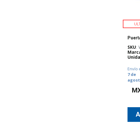
UL
SKU
:
Marc
Unida
Envío 
7 de
agos
M