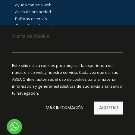
Ayuda con sitio web
Aviso de privacidad
Políticas de envío
Garantías y devoluciones
Aviso de cookies
Alerta de Cookie
PUNTOS DE RECOLECCIÓN
CEDIS Guadalajara
Este sitio utiliza cookies para mejorar la experiencia de
Amapola #380, La Aurora, C.P. 44460 Guadalajara,
nuestro sitio web y nuestro servicio. Cada vez que utilizas
Jalisco, MX.
ABSA Online, autorizas el uso de cookies para almacenar
información y generar estadísticas de audiencia analizando
Chihuahua
tu navegación.
Ciudad Juárez
MÁS INFORMACIÓN
ACEPTAR
Hermosillo
León