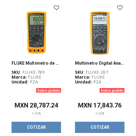
INFRAESTRUCTURA
FÍSICA
(
824
)
DATACENTERS
(
70
)
UPS
Y
FLUKE Multímetro de procesos 789, ProcessMeter, Fluke Connect - FLUKE789
Multimetro Digital Analogico Profesional
ACONDICIONADORES
SKU
: FLUKE-789
SKU
: FLUKE-287
DE
ENERGÍA
Marca:
FLUKE
Marca:
FLUKE
(
21
)
Unidad:
PZA
Unidad:
PZA
Sobre pedido
Sobre pedido
EFICIENCIA
MXN
28,787.24
MXN
17,843.76
ENERGÉTICA
(
11
)
+ IVA
+ IVA
COTIZAR
COTIZAR
SEGURIDAD