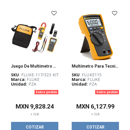
-
(
733
)
AUTOMATIZACIÓN
Y
CONTROL
INDUSTRIAL
(
3926
)
BLOQUEO,
CANDADEO
Juego De Multímetro Fluke-117 Y Amperímetro De Gancho Fluke-323 - FLUKE-117/323 KIT
Multímetro Para Tecnico Electricista, Prueba Capacitancia Y Diodos
Y
ETIQUETADO
SKU
: FLUKE-117/323 KIT
SKU
: FLUKE115
(
25
)
Marca:
FLUKE
Marca:
FLUKE
Unidad:
PZA
Unidad:
PZA
CABLES
Sobre pedido
Sobre pedido
ELÉCTRICOS
(
262
)
MXN
9,828.24
MXN
6,127.99
+ IVA
+ IVA
CANALIZACIÓN
Y
COTIZAR
COTIZAR
SOPORTERÍA