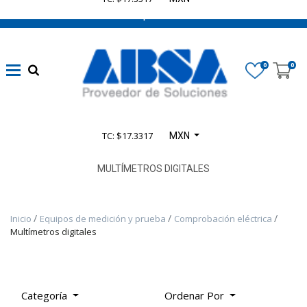
662 470 0502 ¡Chatea con nosotros!
Marca
0
0
Disponibilidad
TC: $17.3317
MXN
Categoría
De
MULTÍMETROS DIGITALES
Producto
Inicio
Equipos de medición y prueba
Comprobación eléctrica
TODOS
Multímetros digitales
LOS
PRODUCTOS
-
PRODUCTOS
Categoría
Ordenar Por
SELECT