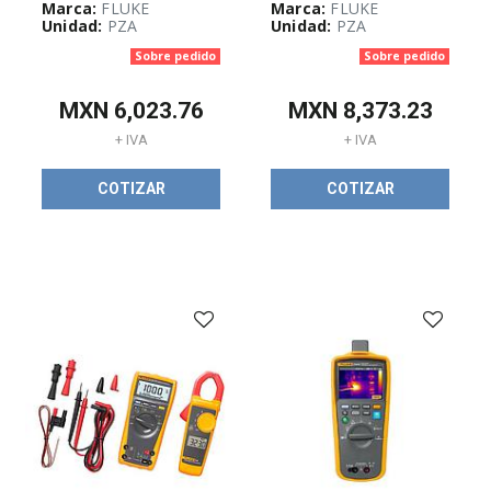
Marca:
FLUKE
Marca:
FLUKE
Equipos
Unidad:
PZA
Unidad:
PZA
para
certificación,
Sobre pedido
Sobre pedido
instalación
y
pruebas
MXN
6,023.76
MXN
8,373.23
de
red
+ IVA
+ IVA
(
4
)
Herramientas
COTIZAR
COTIZAR
de
calibración
(
3
)
Medición
de
temperatura
(
13
)
Osciloscopios
portátiles
y
calidad
eléctrica
(
1
)
ETIQUETAS,