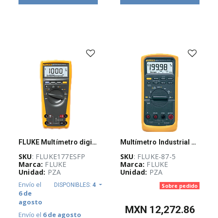
(
527
)
CURSOS
Y
CERTIFICACIONES
(
4
)
EQUIPO
DE
DISTRIBUCIÓN
ELÉCTRICA
(
27
)
EQUIPOS
FLUKE Multímetro digital 177, De verdadero valor eficaz - FLUKE177ESFP
Multímetro Industrial De Verdadero Valor Eficaz
DE
SKU
: FLUKE177ESFP
SKU
: FLUKE-87-5
MEDICIÓN
Marca:
FLUKE
Marca:
FLUKE
Y
PRUEBA
Unidad:
PZA
Unidad:
PZA
(
145
)
Envío el
DISPONIBLES:
4
Sobre pedido
6 de
Accesorios
agosto
para
MXN
12,272.86
equipos
Envío el
6 de agosto