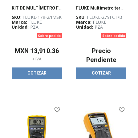
IDENTIFICACIÓN
E
KIT DE MULTÍMETRO FLUKE-179 PARA SERVICIO INDUSTRIAL
FLUKE Multímetro termográfico 279, FC TRMS, Fluke Connect - FLUKE-279FC I/B
IMPRESORAS
SKU
: FLUKE-179-2/IMSK
SKU
: FLUKE-279FC I/B
(
192
)
Marca:
FLUKE
Marca:
FLUKE
Unidad:
PZA
Unidad:
PZA
Sobre pedido
Sobre pedido
GABINETES
Y
RACKS
MXN
13,910.36
Precio
(
467
)
Pendiente
+ IVA
GUÍA
COTIZAR
COTIZAR
DE
SELECCIÓN
RAM
(
1153
)
OUTLET
(
3030
)