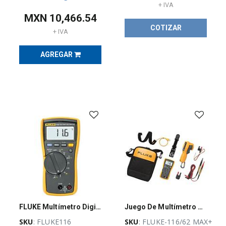
de
+ IVA
medición
MXN
10,466.54
y
prueba
COTIZAR
+ IVA
(
46
)
Comprobación
AGREGAR
eléctrica
(
44
)
Comprobadores
de
aislamiento
(
2
)
Multímetros
digitales
(
19
)
Pinzas
amperimétricas
(
7
)
Detectores
de
voltaje
FLUKE Multímetro Digital, Con Medición Temperatura - FLUKE116
Juego De Multímetro Fluke-116 Y Termómetro Infrarrojo
(
5
)
SKU
: FLUKE116
SKU
: FLUKE-116/62 MAX+