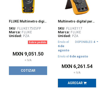
REMATE
DE
PRODUCTOS
(
1378
)
FLUKE Multímetro digital 175, De verdadero valor eficaz - FLUKE175ESFP
Multímetro digital para electricistas FLUKE 117, c/detector voltaje sin contacto
SERVIDORES,
SKU
: FLUKE175ESFP
SKU
: FLUKE117
EQUIPO
Marca:
FLUKE
Marca:
FLUKE
ACTIVO
Unidad:
PZA
Unidad:
PZA
Y
EDIFICIOS
Envío el
DISPONIBLES:
4
Sobre pedido
INTELIGENTES
6 de
(
57
)
agosto
MXN
9,051.50
Envío el
6 de agosto
+ IVA
SISTEMAS
MXN
6,261.54
DE
TIERRA
COTIZAR
+ IVA
FÍSICA
Y
PARARRAYOS
AGREGAR
(
17
)
REDES
E