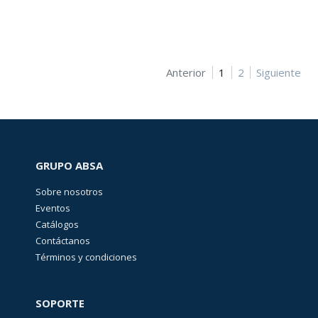
FÍSICA
(
122
)
FUSIBLES,
PORTAFUSIBLES
Anterior
1
2
Siguiente
Y
SOPORTES
(
497
)
ILUMINACIÓN
(
74
)
GRUPO ABSA
Sobre nosotros
Eventos
Catálogos
Contáctanos
Términos y condiciones
SOPORTE