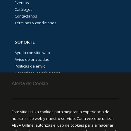
Eventos
Catálogos
Contáctanos
Términos y condiciones
SOPORTE
Ayuda con sitio web
Aviso de privacidad
Políticas de envío
Garantías y devoluciones
Aviso de cookies
Alerta de Cookie
PUNTOS DE RECOLECCIÓN
CEDIS Guadalajara
Este sitio utiliza cookies para mejorar la experiencia de
Amapola #380, La Aurora, C.P. 44460 Guadalajara,
nuestro sitio web y nuestro servicio. Cada vez que utilizas
Jalisco, MX.
ABSA Online, autorizas el uso de cookies para almacenar