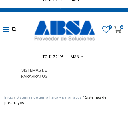
662 470 0502 ¡Chatea con nosotros!
Categoría
0
0
De
Producto
TC: $17.2195
MXN
TODOS
LOS
PRODUCTOS
SISTEMAS DE
PARARRAYOS
Inicio
Sistemas de tierra física y pararrayos
Sistemas de
pararrayos