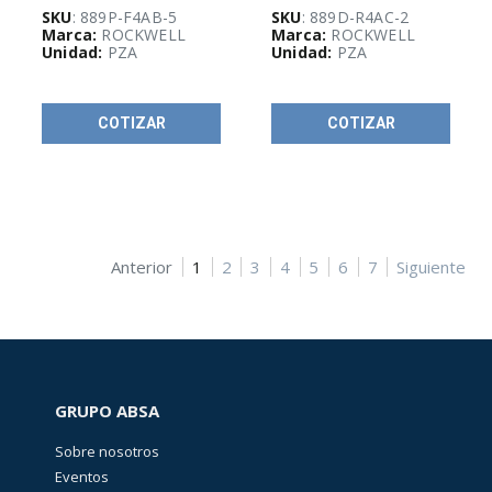
Y
SKU
: 889P-F4AB-5
SKU
: 889D-R4AC-2
PRUEBA
Marca:
ROCKWELL
Marca:
ROCKWELL
(
145
)
Unidad:
PZA
Unidad:
PZA
ETIQUETAS,
COTIZAR
COTIZAR
IDENTIFICACIÓN
E
IMPRESORAS
(
192
)
GABINETES
Anterior
1
2
3
4
5
6
7
Siguiente
Y
RACKS
(
467
)
GUÍA
DE
GRUPO ABSA
SELECCIÓN
RAM
Sobre nosotros
(
1153
)
Eventos