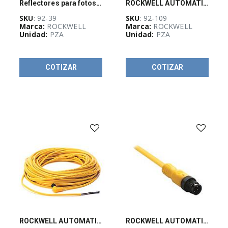
ELÉCTRICOS
Reflectores para fotosensor Rockwell, reflector para sensor fotoeléctrico, 3" Diámetro - 9239
ROCKWELL AUTOMATION, Sensores, Accesorio, Reflector para Senosr Fotoeléctrico, Rectangular 2" x 2.5" - 92109
(
262
)
SKU
: 92-39
SKU
: 92-109
Marca:
ROCKWELL
Marca:
ROCKWELL
Unidad:
PZA
Unidad:
PZA
CANALIZACIÓN
Y
SOPORTERÍA
(
527
)
COTIZAR
COTIZAR
CURSOS
Y
CERTIFICACIONES
(
4
)
EQUIPO
DE
DISTRIBUCIÓN
ELÉCTRICA
(
27
)
EQUIPOS
DE
ROCKWELL AUTOMATION 889P, PICO, Cable, M8,4 PINES, HEMBRA, 5 MTS - 889PF4AB5
ROCKWELL AUTOMATION 889D, MICRO, CABLE, M12,4 PINES, HEMBRA 90o, 2 MTS, -889DR4AC2
MEDICIÓN