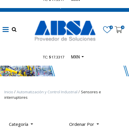
662 470 0502 ¡Chatea con nosotros!
Marca
0
0
Disponibilidad
TC: $17.3317
MXN
Categoría
De
Producto
Inicio
Automatización y Control Industrial
Sensores e
TODOS
interruptores
LOS
PRODUCTOS
-
PRODUCTOS
Categoría
Ordenar Por
SELECT