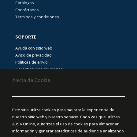
Catálogos
OUTLET
Contáctanos
(
3028
)
Términos y condiciones
REMATE
SOPORTE
DE
PRODUCTOS
Ayuda con sitio web
(
1378
)
Aviso de privacidad
Políticas de envío
Garantías y devoluciones
SERVIDORES,
EQUIPO
Aviso de cookies
ACTIVO
Alerta de Cookie
Y
EDIFICIOS
INTELIGENTES
PUNTOS DE RECOLECCIÓN
(
57
)
CEDIS Guadalajara
Este sitio utiliza cookies para mejorar la experiencia de
Amapola #380, La Aurora, C.P. 44460 Guadalajara,
nuestro sitio web y nuestro servicio. Cada vez que utilizas
SISTEMAS
Jalisco, MX.
DE
ABSA Online, autorizas el uso de cookies para almacenar
TIERRA
información y generar estadísticas de audiencia analizando
FÍSICA
Y
Chihuahua