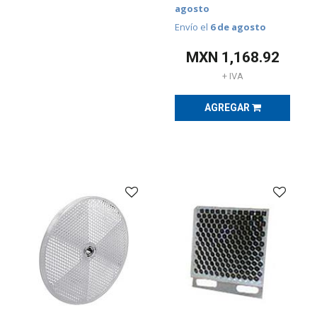
y
agosto
temporizadores
(
177
)
Envío el
6 de agosto
Sensores
MXN
1,168.92
e
interruptores
+ IVA
(
449
)
Soluciones
AGREGAR
de
control
configuradas
(
1
)
Variadores
de
velocidad
(
236
)
BLOQUEO,
CANDADEO
Y
ETIQUETADO
(
25
)
CABLES