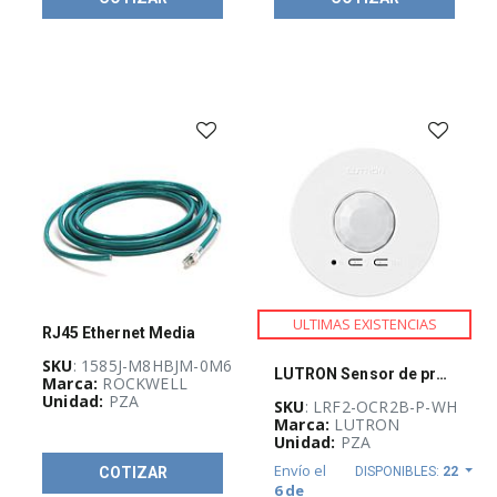
Control
Distribuido
(
225
)
Productos
de
seguridad
(
190
)
Protección
de
circuitos
y
cargas
(
335
)
Redes
industriales
ULTIMAS EXISTENCIAS
(
92
)
RJ45 Ethernet Media
SKU
: 1585J-M8HBJM-0M6
Relevadores
LUTRON Sensor de presencia y vacancia, Inalámbrico, 3 configuraciones, Blanco - LRF2-OCR2B-P-WH
y
Marca:
ROCKWELL
dispositivos
Unidad:
PZA
SKU
: LRF2-OCR2B-P-WH
de
Marca:
LUTRON
conexión
Unidad:
PZA
(
667
)
Envío el
COTIZAR
DISPONIBLES:
22
Relevadores
6 de