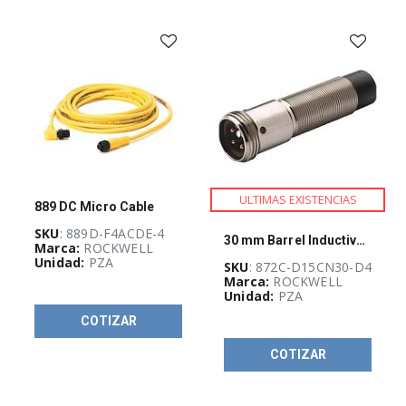
-
(
733
)
AUTOMATIZACIÓN
Y
CONTROL
INDUSTRIAL
(
3926
)
Botonería
y
señalización
ULTIMAS EXISTENCIAS
industrial
889 DC Micro Cable
(
615
)
SKU
: 889D-F4ACDE-4
30 mm Barrel Inductive Prox Sensor
Marca:
ROCKWELL
Clemas
Unidad:
PZA
y
SKU
: 872C-D15CN30-D4
dispositivos
Marca:
ROCKWELL
de
Unidad:
PZA
conexión
(
527
)
COTIZAR
Conectividad
COTIZAR
(
12
)
Control