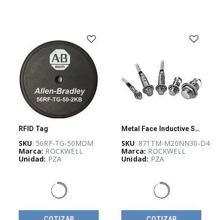
Distribuido
(
152
)
Interruptor
de
palanca
(
1
)
Modulos
de
entradas
y
salidas
(I/O)
(
173
)
Otras
RFID Tag
Metal Face Inductive Sensor
soluciones
de
SKU
: 56RF-TG-50MOM
SKU
: 871TM-M20NN30-D4
automatización
Marca:
ROCKWELL
Marca:
ROCKWELL
y
Unidad:
PZA
Unidad:
PZA
control
industrial
(
263
)
PLCs
y
Sistemas
de
COTIZAR
COTIZAR