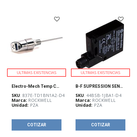
de
motores
(
416
)
Control
de
movimiento
(
65
)
Controladores
programables
(
83
)
Energía
y
ULTIMAS EXISTENCIAS
ULTIMAS EXISTENCIAS
fuentes
de
poder
Electro-Mech Temp Cntrl Sw
B-F SUPRESSION SENSOR
(
511
)
SKU
: 837E-TD1BN1A2-D4
SKU
: 44BSB-1JBA1-D4
HMI,
Marca:
ROCKWELL
Marca:
ROCKWELL
computadoras
Unidad:
PZA
Unidad:
PZA
y
monitores
industriales
(
48
)
COTIZAR
COTIZAR
I/O