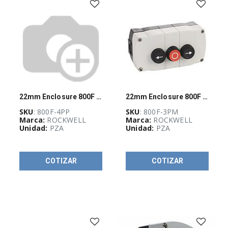
Botones
de
reseteo
(
1
)
Botones
pulsadores
monolíticos
(
6
)
Botón
22mm Enclosure 800F PB
22mm Enclosure 800F PB
de
presión
SKU
: 800F-4PP
SKU
: 800F-3PM
(
10
)
Marca:
ROCKWELL
Marca:
ROCKWELL
Unidad:
PZA
Unidad:
PZA
Botón
pulsador
(
19
)
COTIZAR
COTIZAR
Carcasas
(
17
)
Columnas
luminosas
Control
Tower
(
27
)