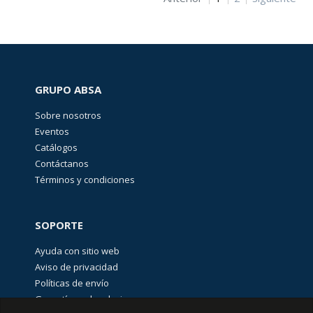
I/O
Distribuido
(
152
)
Interruptor
de
palanca
GRUPO ABSA
(
1
)
Sobre nosotros
Modulos
Eventos
de
entradas
Catálogos
y
Contáctanos
salidas
(I/O)
Términos y condiciones
(
173
)
Otras
soluciones
SOPORTE
de
automatización
Ayuda con sitio web
y
control
Aviso de privacidad
industrial
(
263
)
Políticas de envío
Garantías y devoluciones
PLCs