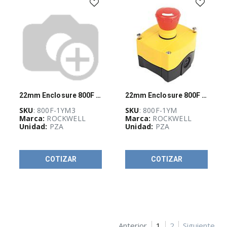
Control
de
motores
(
416
)
Control
de
movimiento
(
65
)
22mm Enclosure 800F PB
22mm Enclosure 800F PB
Controladores
programables
SKU
: 800F-1YM3
SKU
: 800F-1YM
(
83
)
Marca:
ROCKWELL
Marca:
ROCKWELL
Unidad:
PZA
Unidad:
PZA
Energía
y
fuentes
de
COTIZAR
COTIZAR
poder
(
511
)
HMI,
computadoras
y
monitores
industriales
(
48
)
Anterior
1
2
Siguiente