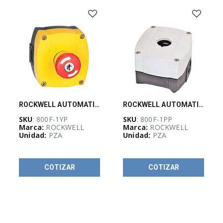
(
5
)
Barras
de
luces
de
panel
(
1
)
Bloque
de
contacto
(
26
)
ROCKWELL AUTOMATION 800F, 22mm, GABINETE, PLASTICO, AMARILLO, 1 PERFORACION, - 800F1YP
ROCKWELL AUTOMATION 800F, 22mm, GABINETE, PLASTICO, 1 PERFORACIÓN, - 800F1PP
Bocinas
SKU
: 800F-1YP
SKU
: 800F-1PP
(
11
)
Marca:
ROCKWELL
Marca:
ROCKWELL
Unidad:
PZA
Unidad:
PZA
Botones
de
contacto
mínimo
(
4
)
COTIZAR
COTIZAR
Botones
de
luz
indicadora
(
9
)