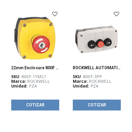
-
(
733
)
AUTOMATIZACIÓN
Y
CONTROL
INDUSTRIAL
(
3926
)
Botonería
y
señalización
industrial
22mm Enclosure 800F PB
ROCKWELL AUTOMATION 800F, 22mm, GABINETE, PLASTICO, GRIS, 3 PERFORACION, - 800F3PP
(
615
)
SKU
: 800F-1YML1
SKU
: 800F-3PP
Marca:
ROCKWELL
Marca:
ROCKWELL
Accesorios,
Unidad:
PZA
Unidad:
PZA
adaptadores
y
complementos
(
107
)
COTIZAR
COTIZAR
Alarmas
para
montaje
en
panel