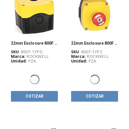
(
19
)
Operador
Push-
pull
(
4
)
Operadores
(
24
)
22mm Enclosure 800F PB
22mm Enclosure 800F PB
Piezoeléctrico
SKU
: 800F-1YPD
SKU
: 800F-1YP3
(
1
)
Marca:
ROCKWELL
Marca:
ROCKWELL
Unidad:
PZA
Unidad:
PZA
Potenciometro
(
8
)
Pulsadores
(
96
)
Clemas
COTIZAR
COTIZAR
y
dispositivos
de
conexión
(
527
)
Conectividad
(
12
)