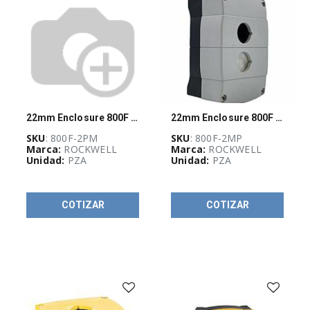
Estaciones
colgantes
(
5
)
Interruptores
selectores
(
66
)
Luces
de
22mm Enclosure 800F PB
22mm Enclosure 800F PB
señal
para
SKU
: 800F-2PM
SKU
: 800F-2MP
montaje
Marca:
ROCKWELL
Marca:
ROCKWELL
en
Unidad:
PZA
Unidad:
PZA
pared
(
1
)
Luces
COTIZAR
COTIZAR
piloto
(
71
)
Multi
operador
(
3
)
Módulos
LED