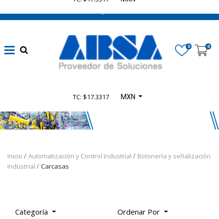
662 470 0502 ¡Chatea con nosotros!
Marca
0
0
Disponibilidad
TC: $17.3317
MXN
Categoría
De
Producto
Inicio
Automatización y Control Industrial
Botonería y señalización
TODOS
industrial
Carcasas
LOS
PRODUCTOS
-
PRODUCTOS
Categoría
Ordenar Por
SELECT