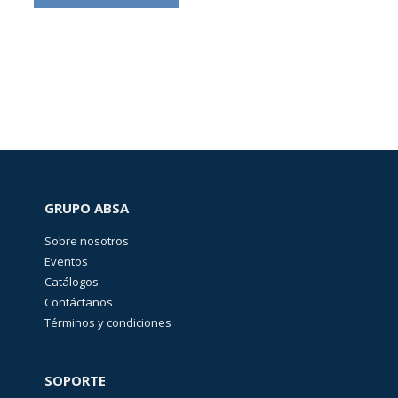
(
527
)
CURSOS
Y
CERTIFICACIONES
(
4
)
EQUIPO
DE
DISTRIBUCIÓN
ELÉCTRICA
(
27
)
GRUPO ABSA
Sobre nosotros
EQUIPOS
Eventos
DE
Catálogos
MEDICIÓN
Y
Contáctanos
PRUEBA
Términos y condiciones
(
145
)
Accesorios
para
SOPORTE
equipos