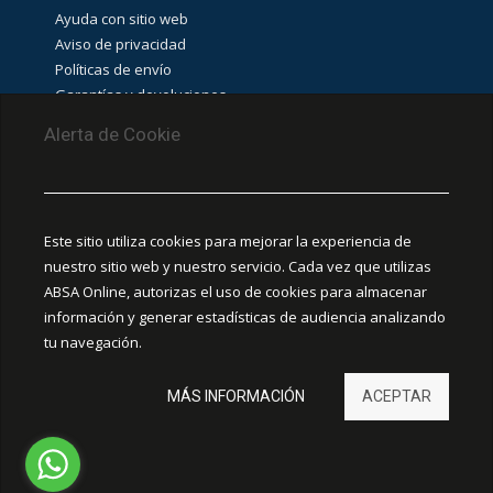
de
Ayuda con sitio web
medición
y
Aviso de privacidad
prueba
Políticas de envío
(
46
)
Garantías y devoluciones
Comprobación
Aviso de cookies
eléctrica
Alerta de Cookie
(
44
)
Detectores
PUNTOS DE RECOLECCIÓN
de
voltaje
(
5
)
CEDIS Guadalajara
Este sitio utiliza cookies para mejorar la experiencia de
Amapola #380, La Aurora, C.P. 44460 Guadalajara,
nuestro sitio web y nuestro servicio. Cada vez que utilizas
Equipos
para
Jalisco, MX.
ABSA Online, autorizas el uso de cookies para almacenar
certificación,
información y generar estadísticas de audiencia analizando
instalación
y
Chihuahua
tu navegación.
pruebas
Ciudad Juárez
de
red
MÁS INFORMACIÓN
ACEPTAR
(
4
)
Hermosillo
León
Herramientas
de
calibración
(
3
)