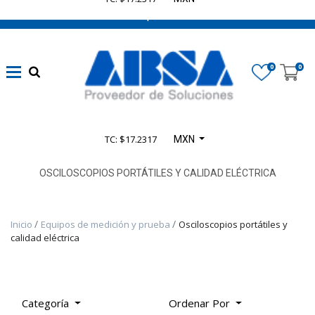
662 470 0502 ¡Chatea con nosotros!
Marca
0
0
Disponibilidad
TC: $17.2317
MXN
Categoría
De
OSCILOSCOPIOS PORTÁTILES Y CALIDAD ELÉCTRICA
Producto
Inicio
Equipos de medición y prueba
Osciloscopios portátiles y
TODOS
calidad eléctrica
LOS
PRODUCTOS
-
PRODUCTOS
Categoría
Ordenar Por
SELECT