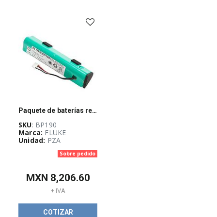
-
(
733
)
AUTOMATIZACIÓN
Y
CONTROL
INDUSTRIAL
(
3926
)
BLOQUEO,
CANDADEO
Paquete de baterías recargables Fluke NiMH, 7.2 V, 3500 mAh - BP190
Y
ETIQUETADO
SKU
: BP190
(
25
)
Marca:
FLUKE
Unidad:
PZA
CABLES
Sobre pedido
ELÉCTRICOS
(
262
)
MXN
8,206.60
+ IVA
CANALIZACIÓN
Y
COTIZAR
SOPORTERÍA