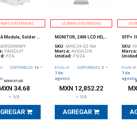
TIMAS EXISTENCIAS
ULTIMAS EXISTENCIAS
ULTI
NK RCA Module, Solder Type, White Insert
MONITOR, 24IN LCD HD, WUXGA
 NKRSMWIWY
SKU
: MHD24-G3-NA
SKU
: 
a:
PANDUIT
Marca:
AVIGILON
Marca
d:
PZA
Unidad:
PIEZA
Unidad
el
Envío el
Envío el
DISPONIBLES:
14
DISPONIBLES:
2
7 de
7 de
to
agosto
agosto
MXN
61.66
MXN
34.68
MXN
12,852.22
M
+ IVA
+ IVA
AGREGAR
AGREGAR
A