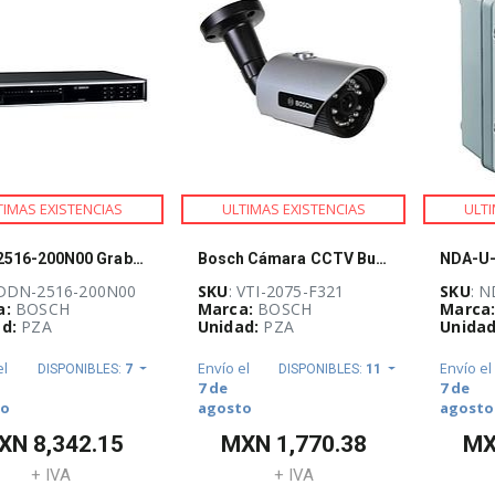
TIMAS EXISTENCIAS
ULTIMAS EXISTENCIAS
ULTI
DDN-2516-200N00 Grabador 16 canales, sin HDD
Bosch Cámara CCTV Bullet IR para Exteriores VTI-2075-F321, 1020 x 596 Pixeles, Día/Noche
 DDN-2516-200N00
SKU
: VTI-2075-F321
SKU
: 
a:
BOSCH
Marca:
BOSCH
Marca
d:
PZA
Unidad:
PZA
Unidad
el
Envío el
Envío el
DISPONIBLES:
7
DISPONIBLES:
11
7 de
7 de
to
agosto
agosto
XN
8,342.15
MXN
1,770.38
M
+ IVA
+ IVA