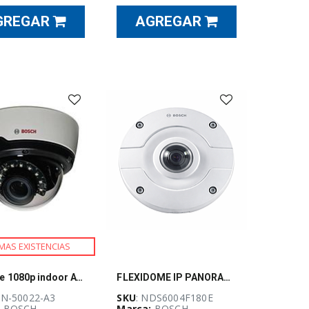
GREGAR
AGREGAR
MAS EXISTENCIAS
IP Dome 1080p indoor AVF
FLEXIDOME IP PANORAMIC 6000 12MP 180º IP66
IN-50022-A3
SKU
: NDS6004F180E
:
BOSCH
Marca:
BOSCH