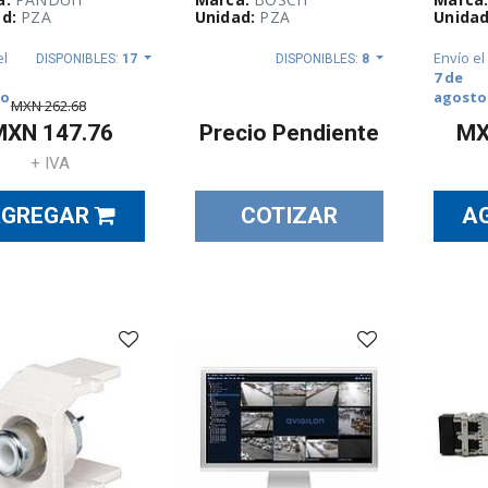
d:
PZA
Unidad:
PZA
Unidad
el
Envío el
DISPONIBLES:
17
DISPONIBLES:
8
7 de
to
agosto
MXN
262.68
MXN
147.76
Precio Pendiente
M
+ IVA
AGREGAR
COTIZAR
A