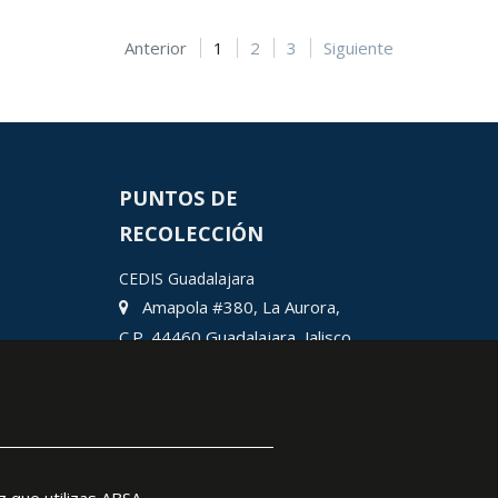
Anterior
1
2
3
Siguiente
PUNTOS DE
RECOLECCIÓN
CEDIS Guadalajara
Amapola #380, La Aurora,
C.P. 44460 Guadalajara, Jalisco,
MX.
Chihuahua
Hermosillo
Ciudad Juárez
León