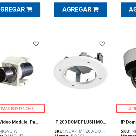
AGREGAR
AGREGAR
A
TIMAS EXISTENCIAS
ULTI
NK S-Video Module, Pass-Through, Off Whi
IP 200 DOME FLUSH MOUNT KIT
 NKSVCIW
SKU
: NDA-FMT200-DOME
SKU
: N
a:
PANDUIT
Marca:
BOSCH
Marca