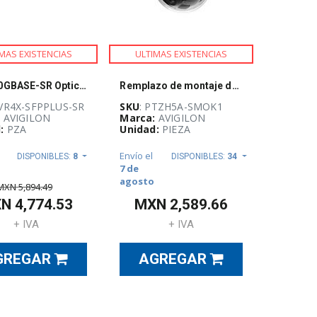
MAS EXISTENCIAS
ULTIMAS EXISTENCIAS
SFP+ 10GBASE-SR Optical Transceiver (single) for NVR4X
Remplazo de montaje de burbuja ahumada, PTZH5A-SMOK1, AVIGILON
NVR4X-SFPPLUS-SR
SKU
: PTZH5A-SMOK1
:
AVIGILON
Marca:
AVIGILON
:
PZA
Unidad:
PIEZA
Envío el
DISPONIBLES:
8
DISPONIBLES:
34
7 de
agosto
MXN
5,894.49
XN
4,774.53
MXN
2,589.66
+ IVA
+ IVA
GREGAR
AGREGAR