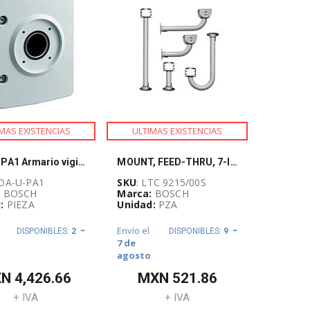
MAS EXISTENCIAS
ULTIMAS EXISTENCIAS
NDA-U-PA1 Armario vigilancia 120VAC
MOUNT, FEED-THRU, 7-INCH, FOR 938x SERIES, & 948x SERIES HOUSINGS.
NDA-U-PA1
SKU
: LTC 9215/00S
:
BOSCH
Marca:
BOSCH
:
PIEZA
Unidad:
PZA
Envío el
DISPONIBLES:
2
DISPONIBLES:
9
7 de
agosto
XN
4,426.66
MXN
521.86
+ IVA
+ IVA