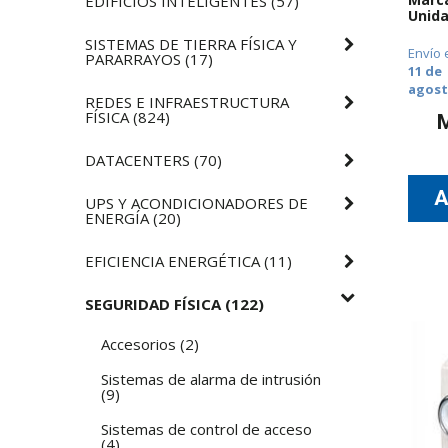
EDIFICIOS INTELIGENTES
(
57
)
Unida
SISTEMAS DE TIERRA FÍSICA Y
Envío 
PARARRAYOS
(
17
)
11 de
agos
REDES E INFRAESTRUCTURA
FÍSICA
(
824
)
DATACENTERS
(
70
)
UPS Y ACONDICIONADORES DE
ENERGÍA
(
20
)
EFICIENCIA ENERGÉTICA
(
11
)
SEGURIDAD FÍSICA
(
122
)
Accesorios
(
2
)
Sistemas de alarma de intrusión
(
9
)
Sistemas de control de acceso
(
4
)