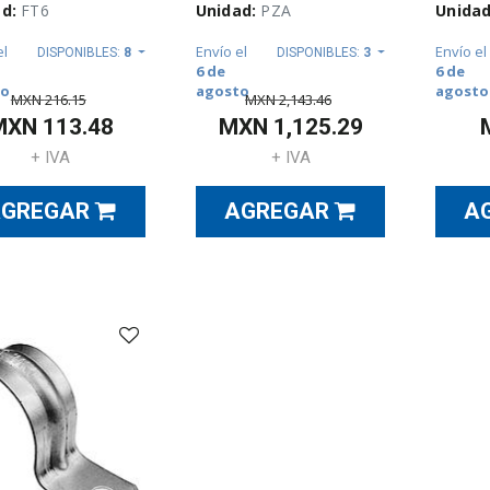
d:
FT6
Unidad:
PZA
Unidad
el
Envío el
Envío el
DISPONIBLES:
8
DISPONIBLES:
3
6 de
6 de
to
agosto
agosto
MXN
216.15
MXN
2,143.46
MXN
113.48
MXN
1,125.29
+ IVA
+ IVA
AGREGAR
AGREGAR
A