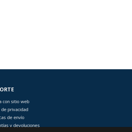
ORTE
 con sitio web
 de privacidad
icas de envío
tías y devoluciones