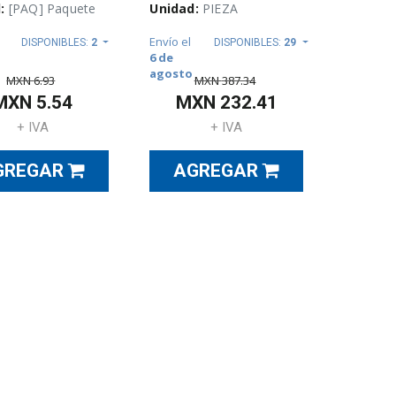
:
[PAQ] Paquete
Unidad:
PIEZA
Envío el
DISPONIBLES:
2
DISPONIBLES:
29
6 de
agosto
MXN
6.93
MXN
387.34
MXN
5.54
MXN
232.41
+ IVA
+ IVA
GREGAR
AGREGAR