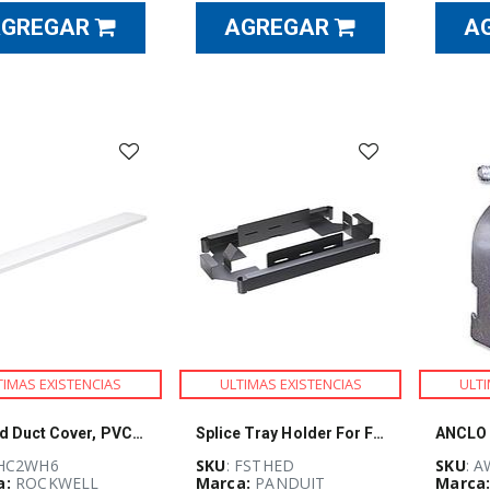
AGREGAR
AGREGAR
A
TIMAS EXISTENCIAS
ULTIMAS EXISTENCIAS
ULTI
Hinged Duct Cover, PVC,2W X 6',White
Splice Tray Holder For FMT/FMD Use W/FST
 HC2WH6
SKU
: FSTHED
SKU
: A
a:
ROCKWELL
Marca:
PANDUIT
Marca