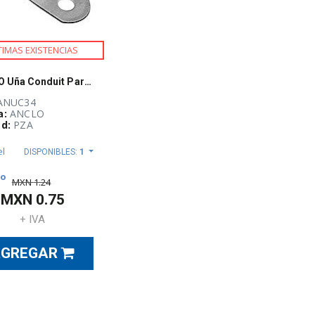
TIMAS EXISTENCIAS
ANCLO Uña Conduit Pared Delgada, EMT, 19mm, 3/4 - UC34
 ANUC34
a:
ANCLO
d:
PZA
el
DISPONIBLES:
1
to
MXN
1.24
MXN
0.75
+ IVA
AGREGAR