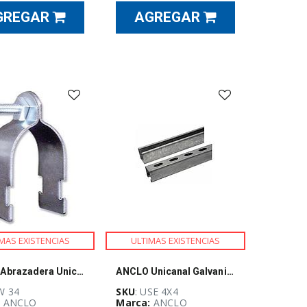
GREGAR
AGREGAR
MAS EXISTENCIAS
ULTIMAS EXISTENCIAS
ANCLO Abrazadera Unicanal Para Tubo Pared Delgada de ¾” - ANAW34
ANCLO Unicanal Galvanizado 4 x 4 Centimetros x 3 Metros, C16 - USE4X4
W 34
SKU
: USE 4X4
:
ANCLO
Marca:
ANCLO