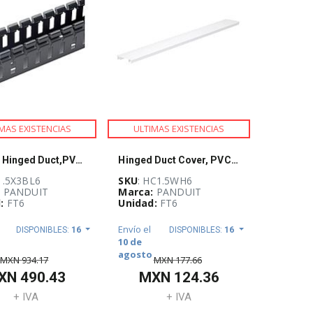
MAS EXISTENCIAS
ULTIMAS EXISTENCIAS
Slotted Hinged Duct,PVC,1.5X3X6',Black
Hinged Duct Cover, PVC,1.5W X 6',White
1.5X3BL6
SKU
: HC1.5WH6
:
PANDUIT
Marca:
PANDUIT
:
FT6
Unidad:
FT6
Envío el
DISPONIBLES:
16
DISPONIBLES:
16
10 de
agosto
MXN
934.17
MXN
177.66
XN
490.43
MXN
124.36
+ IVA
+ IVA