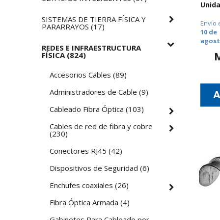
Unida
SISTEMAS DE TIERRA FÍSICA Y
Envío 
PARARRAYOS
(
17
)
10 de
agos
REDES E INFRAESTRUCTURA
FÍSICA
(
824
)
Accesorios Cables
(
89
)
Administradores de Cable
(
9
)
Cableado Fibra Óptica
(
103
)
Cables de red de fibra y cobre
(
230
)
Conectores RJ45
(
42
)
Dispositivos de Seguridad
(
6
)
Enchufes coaxiales
(
26
)
Fibra Óptica Armada
(
4
)
Gabinetes Para Cableado por