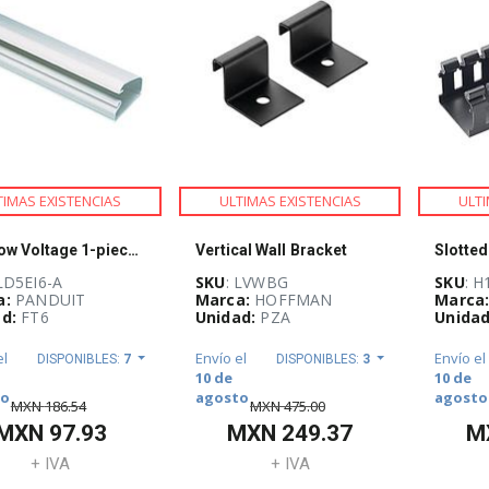
TIMAS EXISTENCIAS
ULTIMAS EXISTENCIAS
ULTI
LD5 Low Voltage 1-piece Single Channel R
Vertical Wall Bracket
 LD5EI6-A
SKU
: LVWBG
SKU
: H
a:
PANDUIT
Marca:
HOFFMAN
Marca
d:
FT6
Unidad:
PZA
Unidad
el
Envío el
Envío el
DISPONIBLES:
7
DISPONIBLES:
3
10 de
10 de
to
agosto
agosto
MXN
186.54
MXN
475.00
MXN
97.93
MXN
249.37
M
+ IVA
+ IVA