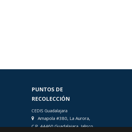
PUNTOS DE
RECOLECCIÓN
CEDIS Guadalajara
Amapola #380, La Aurora,
C.P. 44460 Guadalajara, Jalisco,