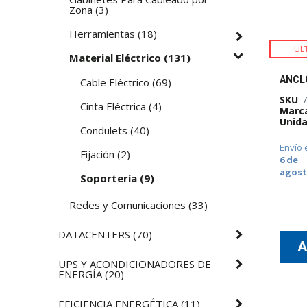
Zona
(
3
)
Herramientas
(
18
)
UL
Material Eléctrico
(
131
)
Cable Eléctrico
(
69
)
SKU
:
Cinta Eléctrica
(
4
)
Marc
Unida
Condulets
(
40
)
Envío 
Fijación
(
2
)
6 de
agos
Soportería
(
9
)
Redes y Comunicaciones
(
33
)
DATACENTERS
(
70
)
UPS Y ACONDICIONADORES DE
ENERGÍA
(
20
)
EFICIENCIA ENERGÉTICA
(
11
)