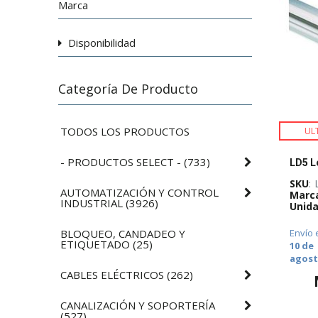
Marca
Disponibilidad
Categoría De Producto
TODOS LOS PRODUCTOS
UL
- PRODUCTOS SELECT -
(
733
)
SKU
:
AUTOMATIZACIÓN Y CONTROL
Marc
INDUSTRIAL
(
3926
)
Unida
BLOQUEO, CANDADEO Y
Envío 
ETIQUETADO
(
25
)
10 de
agos
CABLES ELÉCTRICOS
(
262
)
CANALIZACIÓN Y SOPORTERÍA
(
527
)