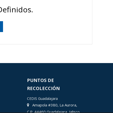
efinidos.
PUNTOS DE
RECOLECCIÓN
CEDIS Guadalajara
Amapola #380, La Aurora,
C.P. 44460 Guadalajara, Jalisco,