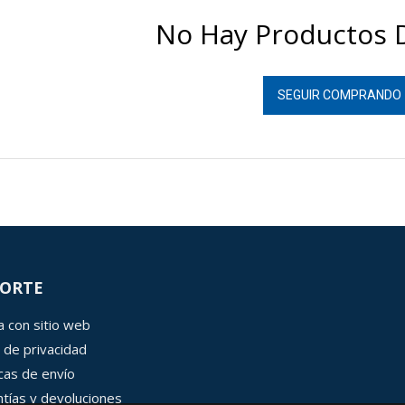
No Hay Productos D
SEGUIR COMPRANDO
ORTE
 con sitio web
 de privacidad
icas de envío
tías y devoluciones