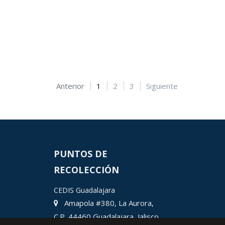
Anterior
1
2
3
Siguiente
PUNTOS DE
RECOLECCIÓN
CEDIS Guadalajara
Amapola #380, La Aurora,
C.P. 44460 Guadalajara, Jalisco,