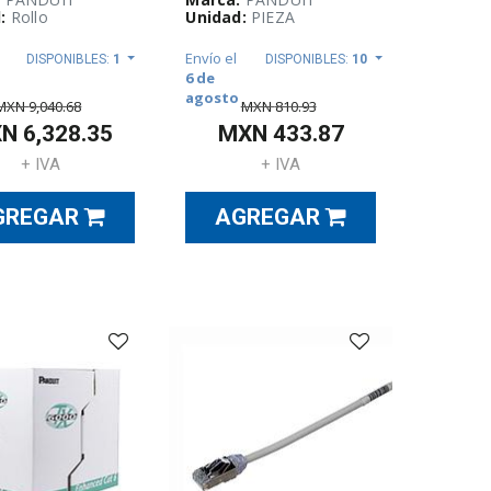
:
Rollo
Unidad:
PIEZA
Envío el
DISPONIBLES:
1
DISPONIBLES:
10
6 de
agosto
MXN
9,040.68
MXN
810.93
XN
6,328.35
MXN
433.87
+ IVA
+ IVA
GREGAR
AGREGAR