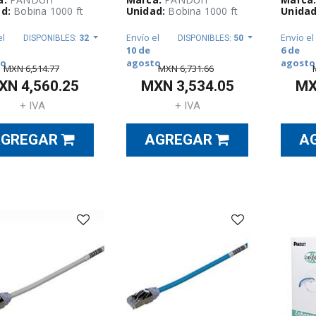
d:
Bobina 1000 ft
Unidad:
Bobina 1000 ft
Unidad
el
Envío el
Envío el
DISPONIBLES:
32
DISPONIBLES:
50
10 de
6 de
to
agosto
agosto
MXN
6,514.77
MXN
6,731.66
XN
4,560.25
MXN
3,534.05
M
+ IVA
+ IVA
AGREGAR
AGREGAR
A