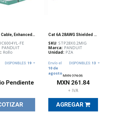
Copper Cable, Enhanced, Cat6, 4-Pair, 23
Cat 6A 28AWG Shielded Patch Cord, CM/LSZ
PUC6004YL-FE
SKU
: STP28X0.2MIG
:
PANDUIT
Marca:
PANDUIT
:
Rollo
Unidad:
PZA
Envío el
DISPONIBLES:
19
DISPONIBLES:
13
10 de
agosto
MXN
374.06
io Pendiente
MXN
261.84
+ IVA
COTIZAR
AGREGAR