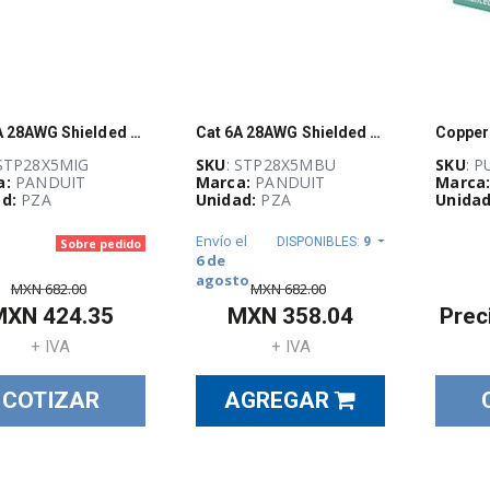
Cat 6A 28AWG Shielded Patch Cord, CM/LSZ
Cat 6A 28AWG Shielded Patch Cord, CM/LSZ
 STP28X5MIG
SKU
: STP28X5MBU
SKU
: 
a:
PANDUIT
Marca:
PANDUIT
Marca
d:
PZA
Unidad:
PZA
Unidad
Envío el
DISPONIBLES:
9
Sobre pedido
6 de
agosto
MXN
682.00
MXN
682.00
MXN
424.35
MXN
358.04
Prec
+ IVA
+ IVA
COTIZAR
AGREGAR