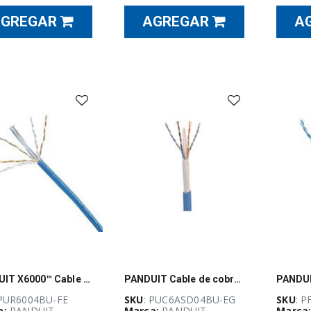
AGREGAR
AGREGAR
A
PANDUIT X6000™ Cable de cobre de 4 pares, UTP, de categoría 6 Mejorada, 23 AWG, UTP, azul - PUR6004BU-FE
PANDUIT Cable de cobre U/UTP, MaTriX, Categoría 6a, 305M, Azul, Carrete - PUC6ASD04BUEG
 PUR6004BU-FE
SKU
: PUC6ASD04BU-EG
SKU
: 
a:
PANDUIT
Marca:
PANDUIT
Marca