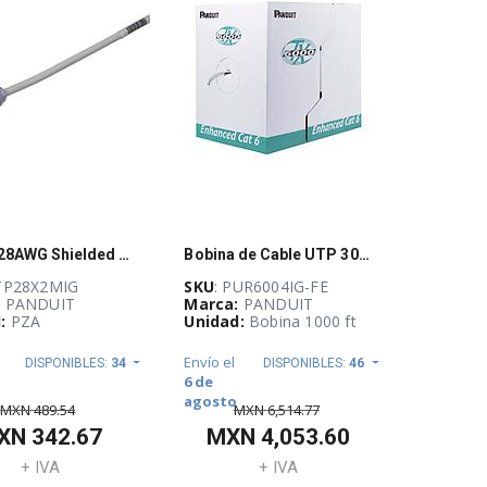
Cat 6A 28AWG Shielded Patch Cord, CM/LSZ
Bobina de Cable UTP 305m de Cobre, TX6000™ PanNet, Reelex, Cat 6, 23 AWG, 4 pares
STP28X2MIG
SKU
: PUR6004IG-FE
:
PANDUIT
Marca:
PANDUIT
:
PZA
Unidad:
Bobina 1000 ft
Envío el
DISPONIBLES:
34
DISPONIBLES:
46
6 de
agosto
MXN
489.54
MXN
6,514.77
XN
342.67
MXN
4,053.60
+ IVA
+ IVA