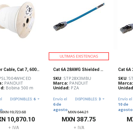
ULTIMAS EXISTENCIAS
Copper Cable, Cat 7, 600MHz, 4-Pair, 23 AWG, S/FTP, LSZH, Euro Pallet, White, 1640ft/500m reel
Cat 6A 28AWG Shielded Patch Cord, CM/LSZ
 PSL7004WHCED
SKU
: STP28X3MBU
SKU
: 
a:
PANDUIT
Marca:
PANDUIT
Marca
d:
Bobina 500 m
Unidad:
PZA
Unidad
el
Envío el
Envío el
DISPONIBLES:
6
DISPONIBLES:
3
6 de
10 de
to
agosto
agosto
MXN
19,723.68
MXN
644.21
XN
10,870.10
MXN
387.75
M
+ IVA
+ IVA