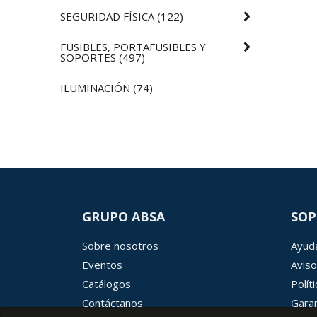
SEGURIDAD FÍSICA
(
122
)
FUSIBLES, PORTAFUSIBLES Y
SOPORTES
(
497
)
ILUMINACIÓN
(
74
)
GRUPO ABSA
SOP
Sobre nosotros
Ayuda
Eventos
Aviso
Catálogos
Polít
Contáctanos
Garan