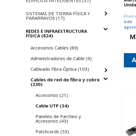
EDIFICIOS INTELIGENTES
(
57
)
Unida
SISTEMAS DE TIERRA FÍSICA Y
Envío 
PARARRAYOS
(
17
)
6 de
agos
REDES E INFRAESTRUCTURA
FÍSICA
(
824
)
M
Accesorios Cables
(
89
)
Administradores de Cable
(
9
)
Cableado Fibra Óptica
(
103
)
Cables de red de fibra y cobre
(
230
)
Accesorios
(
21
)
Cable UTP
(
34
)
Paneles de Parcheo y
Accesorios
(
43
)
Patchcords
(
53
)