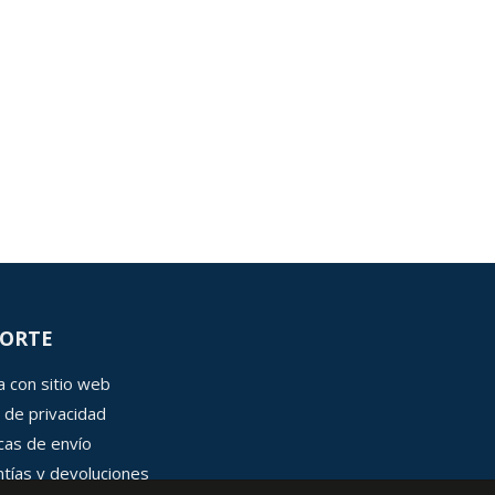
ORTE
 con sitio web
 de privacidad
icas de envío
tías y devoluciones