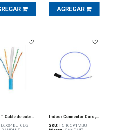
GREGAR
AGREGAR
PANDUIT Cable de cobre UTP blindado, 4 Pares, Carrete de 305M, Categoría 6a, Azul - PFL6X04BUCEG
Indoor Connector Cord, 6A UTP Plenum RJ45 Cord, 1M, Blue
PFL6X04BU-CEG
SKU
: FC-ICCP1MBU
:
PANDUIT
Marca:
PANDUIT