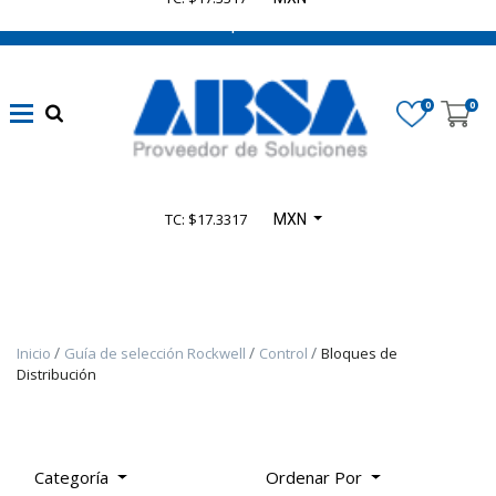
662 470 0502 ¡Chatea con nosotros!
Marca
0
0
Disponibilidad
TC: $17.3317
MXN
Categoría
De
Producto
Inicio
Guía de selección Rockwell
Control
Bloques de
TODOS
Distribución
LOS
PRODUCTOS
-
PRODUCTOS
Categoría
Ordenar Por
SELECT