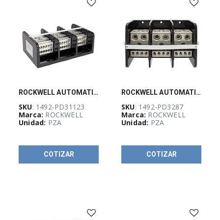
IDENTIFICACIÓN
E
IMPRESORAS
(
192
)
GABINETES
Y
RACKS
(
467
)
ROCKWELL AUTOMATION 1492, 380 A, Power Distribution Block, 3P, - 1492PD31123
ROCKWELL AUTOMATION 1492, 760 A, Power Distribution Block, 3P, - 1492PD3287
SKU
: 1492-PD31123
SKU
: 1492-PD3287
GUÍA
Marca:
ROCKWELL
Marca:
ROCKWELL
DE
Unidad:
PZA
Unidad:
PZA
SELECCIÓN
RAM
(
1153
)
COTIZAR
COTIZAR
Automatizacion
(
272
)
Control
(
777
)
Arrancadores
140MT