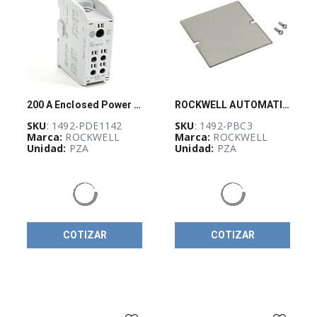
(
17
)
Botonería
22
mm
(
53
)
Botonería
de
30
200 A Enclosed Power Distribution Block
ROCKWELL AUTOMATION 1492, Accesorio, Tapa para Bloque de Distribución de Cables - 1492PBC3
mm
SKU
: 1492-PDE1142
SKU
: 1492-PBC3
(
73
)
Marca:
ROCKWELL
Marca:
ROCKWELL
Unidad:
PZA
Unidad:
PZA
Cables
y
conectores
para
sensores
(
39
)
Clemas
COTIZAR
COTIZAR
1492
Accesorios
(
12
)
Clemas
Fusibles
1492-