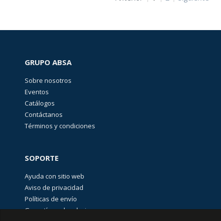
de
poder
(
16
)
Interruptores
Miniatura
1489-
M
GRUPO ABSA
(
16
)
Sobre nosotros
Interruptores
Eventos
Suplementarios
1492-
Catálogos
SPM
Contáctanos
(
41
)
Términos y condiciones
Interruptores
accionados
por
cable
SOPORTE
Lifeline
440E
Ayuda con sitio web
(
5
)
Aviso de privacidad
Interruptores
Políticas de envío
de
Bloqueo
Garantías y devoluciones
por