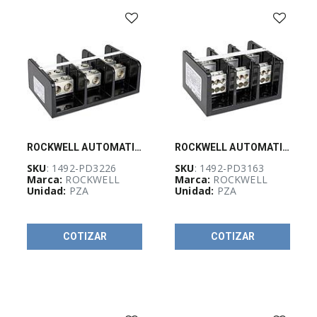
(
527
)
CURSOS
Y
CERTIFICACIONES
(
4
)
EQUIPO
DE
DISTRIBUCIÓN
ROCKWELL AUTOMATION 1492, 620 A, Power Distribution Block, 3P, - 1492PD3226
ROCKWELL AUTOMATION 1492, 325 A, Power Distribution Block, 3P, - 1492PD3163
ELÉCTRICA
(
27
)
SKU
: 1492-PD3226
SKU
: 1492-PD3163
Marca:
ROCKWELL
Marca:
ROCKWELL
Unidad:
PZA
Unidad:
PZA
EQUIPOS
DE
MEDICIÓN
COTIZAR
COTIZAR
Y
PRUEBA
(
145
)
ETIQUETAS,