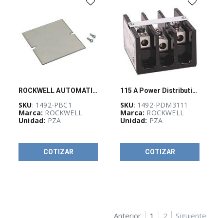
H
(
3
)
Clemas
IEC
1492-
J
(
14
)
Contactores
100-
C
ROCKWELL AUTOMATION 1492, Accesorio, Tapa para Bloque de Distribución de Cables - 1492PBC1
115 A Power Distribution Block
(
18
)
SKU
: 1492-PBC1
SKU
: 1492-PDM3111
Contactores
Marca:
ROCKWELL
Marca:
ROCKWELL
IEC
Unidad:
PZA
Unidad:
PZA
grandes
100-
E
(
26
)
COTIZAR
COTIZAR
Contactores
de
Seguridad
100S-
C
(
8
)
Anterior
1
2
Siguiente
Fuentes