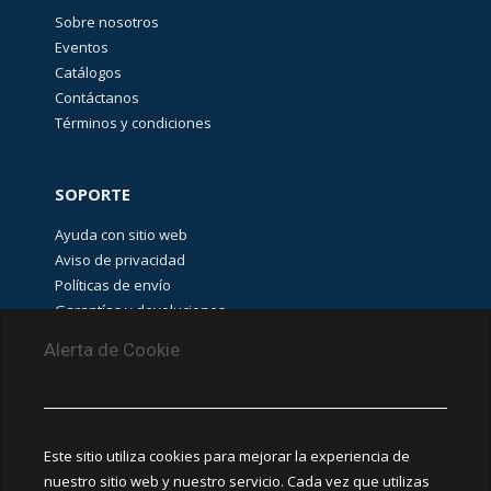
Sobre nosotros
Eventos
Catálogos
Contáctanos
Términos y condiciones
SOPORTE
Ayuda con sitio web
Aviso de privacidad
Políticas de envío
Garantías y devoluciones
Aviso de cookies
Alerta de Cookie
PUNTOS DE RECOLECCIÓN
CEDIS Guadalajara
Este sitio utiliza cookies para mejorar la experiencia de
Amapola #380, La Aurora, C.P. 44460 Guadalajara,
nuestro sitio web y nuestro servicio. Cada vez que utilizas