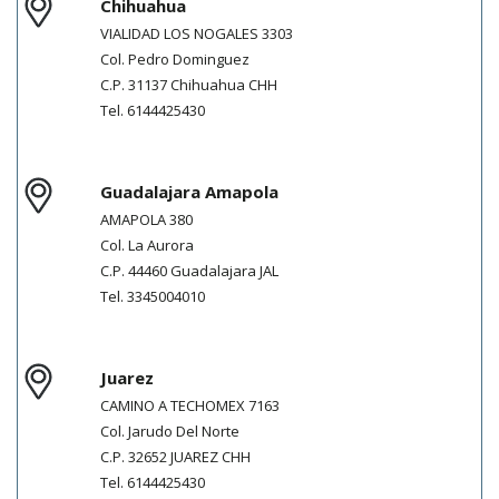
Chihuahua
VIALIDAD LOS NOGALES 3303
Col.
Pedro Dominguez
C.P.
31137
Chihuahua
CHH
Tel.
6144425430
Guadalajara Amapola
AMAPOLA 380
Col.
La Aurora
C.P.
44460
Guadalajara
JAL
Tel.
3345004010
Juarez
CAMINO A TECHOMEX 7163
Col.
Jarudo Del Norte
C.P.
32652
JUAREZ
CHH
Tel.
6144425430