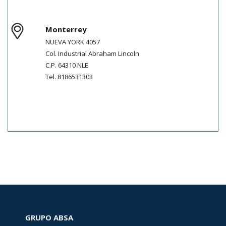
Monterrey
NUEVA YORK 4057
Col.
Industrial Abraham Lincoln
C.P.
64310
NLE
Tel.
8186531303
GRUPO ABSA