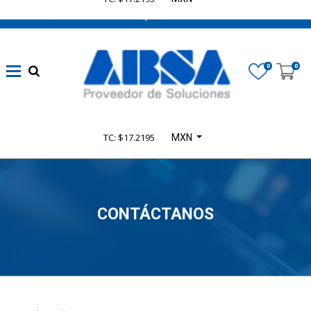
662 470 0502 ¡Chatea con nosotros!
0
0
TC: $17.2195
MXN
CONTÁCTANOS