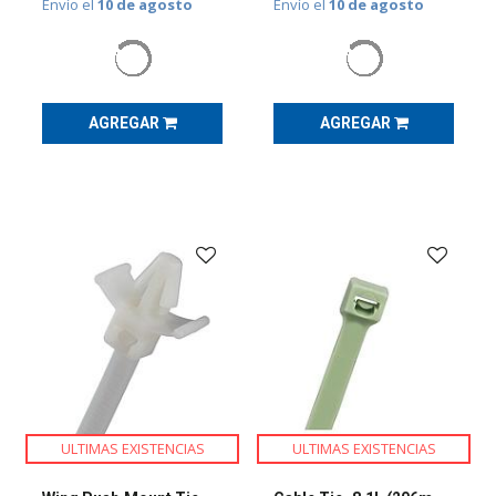
Envío el
10 de agosto
Envío el
10 de agosto
para
Instalaciones
Eléctricas
(
198
)
PDU
(
3
)
AGREGAR
AGREGAR
Protección
personal
(
17
)
Racks,
Gabinetes
y
Accesorios
(
52
)
Switch
Ethernet
(
1
)
Termómetro
Infrarrojo
(
1
)
ULTIMAS EXISTENCIAS
ULTIMAS EXISTENCIAS
Videovigilancia