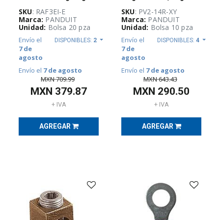
IDENTIFICACIÓN
E
SKU
: RAF3EI-E
SKU
: PV2-14R-XY
IMPRESORAS
Marca:
PANDUIT
Marca:
PANDUIT
(
192
)
Unidad:
Bolsa 20 pza
Unidad:
Bolsa 10 pza
Envío el
Envío el
DISPONIBLES:
2
DISPONIBLES:
4
7 de
7 de
GABINETES
agosto
agosto
Y
Envío el
7 de agosto
Envío el
7 de agosto
RACKS
(
467
)
MXN
709.99
MXN
643.43
MXN
379.87
MXN
290.50
+ IVA
+ IVA
GUÍA
DE
AGREGAR
AGREGAR
SELECCIÓN
RAM
(
1153
)
OUTLET
(
3119
)
Audio
Conferencia
(
10
)