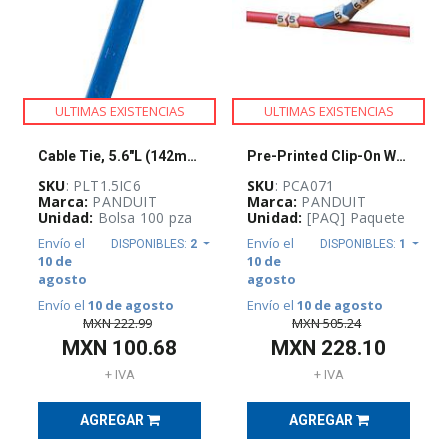
PARARRAYOS
(
17
)
REDES
E
ULTIMAS EXISTENCIAS
ULTIMAS EXISTENCIAS
INFRAESTRUCTURA
FÍSICA
(
818
)
Cable Tie, 5.6"L (142mm), Intermediate,
Pre-Printed Clip-On WM, Non-Adhesive Ace
SKU
: PLT1.5IC6
SKU
: PCA071
Marca:
PANDUIT
Marca:
PANDUIT
Unidad:
Bolsa 100 pza
Unidad:
[PAQ] Paquete
DATACENTERS
(
69
)
Envío el
Envío el
DISPONIBLES:
2
DISPONIBLES:
1
10 de
10 de
agosto
agosto
Envío el
10 de agosto
Envío el
10 de agosto
UPS
Y
MXN
222.99
MXN
505.24
ACONDICIONADORES
MXN
100.68
MXN
228.10
DE
ENERGÍA
+ IVA
+ IVA
(
21
)
AGREGAR
AGREGAR