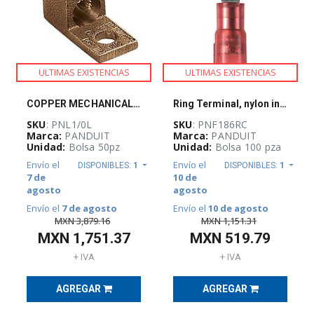
Cables
(
216
)
Accesorios
Para
ULTIMAS EXISTENCIAS
ULTIMAS EXISTENCIAS
Cables
(
144
)
COPPER MECHANICAL LUG, 1 HOLE, STRAIGHT
Ring Terminal, nylon insulated, 22 - 18
Cable
Fibra
SKU
: PNL1/0L
SKU
: PNF186RC
Óptica
Marca:
PANDUIT
Marca:
PANDUIT
(
28
)
Unidad:
Bolsa 50pz
Unidad:
Bolsa 100 pza
Envío el
Envío el
DISPONIBLES:
1
DISPONIBLES:
1
Cable
7 de
10 de
Industrial
(
7
)
agosto
agosto
Envío el
7 de agosto
Envío el
10 de agosto
Cable
MXN
3,879.16
MXN
1,151.31
de
Cobre
MXN
1,751.37
MXN
519.79
(
18
)
+ IVA
+ IVA
RJ45
(
11
)
AGREGAR
AGREGAR
Charola