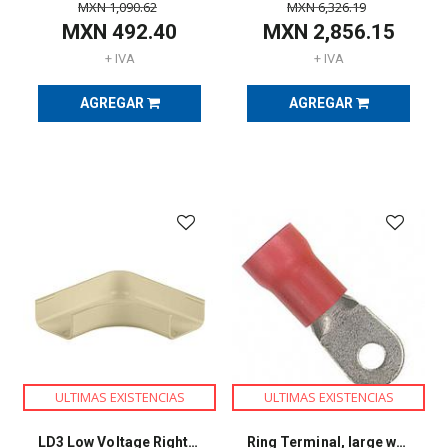
MXN
1,090.62
MXN
6,326.19
(
527
)
MXN
492.40
MXN
2,856.15
+ IVA
+ IVA
CURSOS
Y
AGREGAR
AGREGAR
CERTIFICACIONES
(
4
)
EQUIPO
DE
DISTRIBUCIÓN
ELÉCTRICA
(
27
)
EQUIPOS
DE
MEDICIÓN
Y
PRUEBA
(
145
)
ULTIMAS EXISTENCIAS
ULTIMAS EXISTENCIAS
ETIQUETAS,
LD3 Low Voltage Right Angle Fitting
Ring Terminal, large wire, vinyl insulat