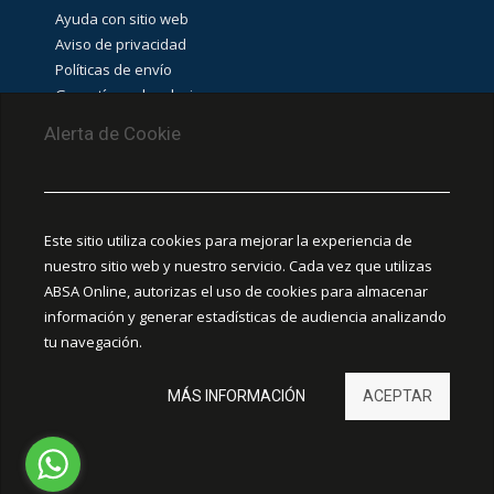
Ayuda con sitio web
Aviso de privacidad
Políticas de envío
Garantías y devoluciones
Aviso de cookies
Alerta de Cookie
PUNTOS DE RECOLECCIÓN
CEDIS Guadalajara
Este sitio utiliza cookies para mejorar la experiencia de
Amapola #380, La Aurora, C.P. 44460 Guadalajara,
nuestro sitio web y nuestro servicio. Cada vez que utilizas
Jalisco, MX.
ABSA Online, autorizas el uso de cookies para almacenar
información y generar estadísticas de audiencia analizando
Chihuahua
tu navegación.
Ciudad Juárez
MÁS INFORMACIÓN
ACEPTAR
Hermosillo
León