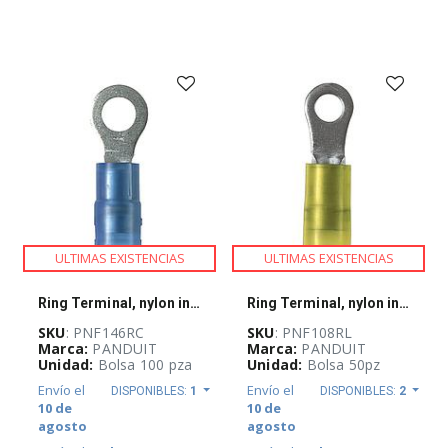
Eléctrica
y
Accesorios
(
6
)
Credenciales
de
Proximidad
(
1
)
Etiquetas
(
57
)
Fusibles
(
447
)
ULTIMAS EXISTENCIAS
ULTIMAS EXISTENCIAS
Herramientas
(
200
)
Ring Terminal, nylon insulated, 16 - 14
Ring Terminal, nylon insulated, 12 - 10
Iluminación
(
12
)
SKU
: PNF146RC
SKU
: PNF108RL
Marca:
PANDUIT
Marca:
PANDUIT
Unidad:
Bolsa 100 pza
Unidad:
Bolsa 50pz
Letreros
de
Envío el
Envío el
DISPONIBLES:
1
DISPONIBLES:
2
Señalización
10 de
10 de
(
1
)
agosto
agosto
Material