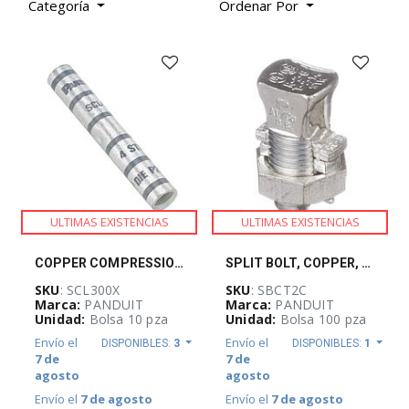
-
Categoría
Ordenar Por
(
733
)
AUTOMATIZACIÓN
Y
CONTROL
INDUSTRIAL
(
3927
)
BLOQUEO,
CANDADEO
Y
ULTIMAS EXISTENCIAS
ULTIMAS EXISTENCIAS
ETIQUETADO
(
25
)
COPPER COMPRESSION BUTT SPLICE, LONG BAR
SPLIT BOLT, COPPER, TIN PLATED, #6 STR -
CABLES
SKU
: SCL300X
SKU
: SBCT2C
ELÉCTRICOS
Marca:
PANDUIT
Marca:
PANDUIT
(
261
)
Unidad:
Bolsa 10 pza
Unidad:
Bolsa 100 pza
Envío el
Envío el
DISPONIBLES:
3
DISPONIBLES:
1
7 de
7 de
agosto
agosto
CANALIZACIÓN
Y
Envío el
7 de agosto
Envío el
7 de agosto
SOPORTERÍA