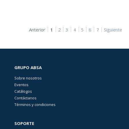
EFICIENCIA
ENERGÉTICA
(
11
)
SEGURIDAD
Anterior
1
2
3
4
5
6
7
Siguiente
FÍSICA
(
122
)
FUSIBLES,
PORTAFUSIBLES
Y
GRUPO ABSA
SOPORTES
(
497
)
Sobre nosotros
Eventos
Catálogos
ILUMINACIÓN
(
74
)
Contáctanos
Términos y condiciones
SOPORTE