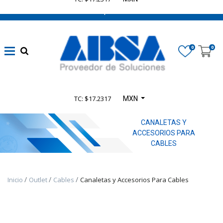
662 470 0502 ¡Chatea con nosotros!
Marca
0
0
Disponibilidad
TC: $17.2317
MXN
Categoría
De
CANALETAS Y
ACCESORIOS PARA
Producto
CABLES
TODOS
LOS
PRODUCTOS
Inicio
Outlet
Cables
Canaletas y Accesorios Para Cables
-
PRODUCTOS
SELECT