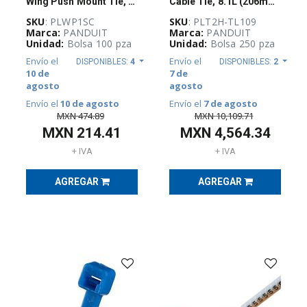
(
23
)
Wing Push Mount Tie, 5.2"L (132mm), Stan
Cable Tie, 8.1L (206mm), Light-Heavy, Po
SKU
: PLWP1SC
SKU
: PLT2H-TL109
Otros
Marca:
PANDUIT
Marca:
PANDUIT
(
129
)
Unidad:
Bolsa 100 pza
Unidad:
Bolsa 250 pza
Envío el
Envío el
DISPONIBLES:
4
DISPONIBLES:
2
10 de
7 de
REMATE
agosto
agosto
DE
PRODUCTOS
Envío el
10 de agosto
Envío el
7 de agosto
(
1375
)
MXN
474.89
MXN
10,109.71
MXN
214.41
MXN
4,564.34
+ IVA
+ IVA
SERVIDORES,
EQUIPO
ACTIVO
AGREGAR
AGREGAR
Y
EDIFICIOS
INTELIGENTES
(
57
)
SISTEMAS
DE
TIERRA
FÍSICA
Y