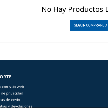
No Hay Productos D
SEGUIR COMPRANDO
ORTE
 con sitio web
 de privacidad
icas de envío
tías y devoluciones