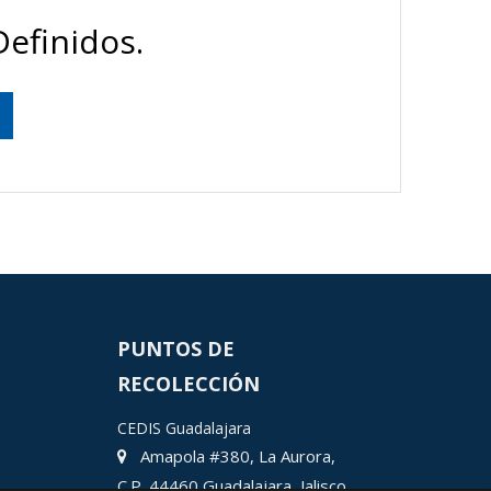
efinidos.
PUNTOS DE
RECOLECCIÓN
CEDIS Guadalajara
Amapola #380, La Aurora,
C.P. 44460 Guadalajara, Jalisco,