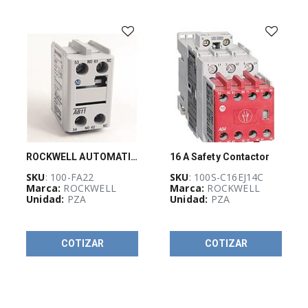
-
(
733
)
AUTOMATIZACIÓN
Y
CONTROL
INDUSTRIAL
(
3926
)
Botonería
y
señalización
industrial
ROCKWELL AUTOMATION Bloque de contactos auxiliares, con contacto 2 NA / 2 NC - 100FA22
16 A Safety Contactor
(
615
)
SKU
: 100-FA22
SKU
: 100S-C16EJ14C
Marca:
ROCKWELL
Marca:
ROCKWELL
Clemas
Unidad:
PZA
Unidad:
PZA
y
dispositivos
de
conexión
(
527
)
COTIZAR
COTIZAR
Conectividad
(
12
)
Control