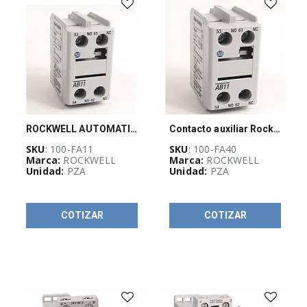
(
99
)
Controladores
(
29
)
Disyuntores
(
42
)
E100
Relé
(
22
)
ROCKWELL AUTOMATION 100F, CONTACTO AUXILIAR, 1NA 1 NC, FRONTAL - 100FA11
Contacto auxiliar Rockwell, 4 contactos NA, montaje frontal, terminales roscados, para contactores 100-C - 100FA40
Control
SKU
: 100-FA11
SKU
: 100-FA40
de
Marca:
ROCKWELL
Marca:
ROCKWELL
movimiento
Unidad:
PZA
Unidad:
PZA
(
65
)
Controladores
programables
COTIZAR
COTIZAR
(
83
)
Energía
y
fuentes
de
poder
(
511
)