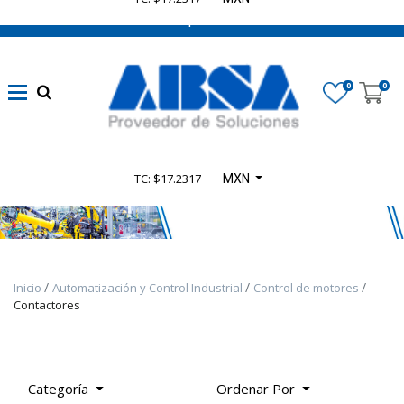
662 470 0502 ¡Chatea con nosotros!
Marca
0
0
Disponibilidad
TC: $17.2317
MXN
Categoría
De
Producto
Inicio
Automatización y Control Industrial
Control de motores
TODOS
Contactores
LOS
PRODUCTOS
-
PRODUCTOS
Categoría
Ordenar Por
SELECT