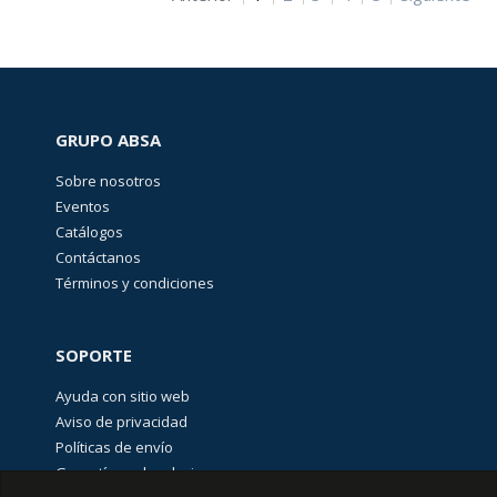
BLOQUEO,
CANDADEO
Y
ETIQUETADO
(
25
)
GRUPO ABSA
CABLES
ELÉCTRICOS
(
262
)
Sobre nosotros
Eventos
Catálogos
CANALIZACIÓN
Contáctanos
Y
Términos y condiciones
SOPORTERÍA
(
527
)
SOPORTE
CURSOS
Y
Ayuda con sitio web
CERTIFICACIONES
Aviso de privacidad
(
4
)
Políticas de envío
Garantías y devoluciones
EQUIPO
DE