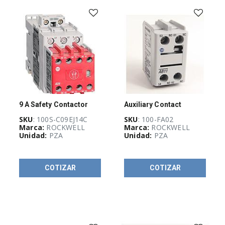
de
motores
(
416
)
Accesorios,
adaptadores
y
complementos
(
27
)
Arrancadores
(
16
)
9 A Safety Contactor
Auxiliary Contact
Arrancadores
suaves
SKU
: 100S-C09EJ14C
SKU
: 100-FA02
(
3
)
Marca:
ROCKWELL
Marca:
ROCKWELL
Unidad:
PZA
Unidad:
PZA
Contacto
auxiliar
(
3
)
COTIZAR
COTIZAR
Contactor
de
propósito
(
50
)
Contactores
IEC