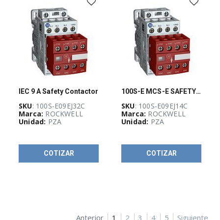
Relevadores
y
dispositivos
de
conexión
(
667
)
Relevadores
y
temporizadores
(
177
)
IEC 9 A Safety Contactor
100S-E MCS-E SAFETY CONTACTOR, 9A
Sensores
SKU
: 100S-E09EJ32C
SKU
: 100S-E09EJ14C
e
Marca:
ROCKWELL
Marca:
ROCKWELL
interruptores
Unidad:
PZA
Unidad:
PZA
(
449
)
Soluciones
de
COTIZAR
COTIZAR
control
configuradas
(
1
)
Variadores
de
velocidad
(
236
)
Anterior
1
2
3
4
5
Siguiente