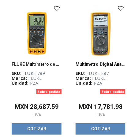
Disponibilidad
FLUKE Multímetro de procesos 789, ProcessMeter, Fluke Connect - FLUKE789
Multimetro Digital Analogico Profesional
SKU
: FLUKE-789
SKU
: FLUKE-287
Marca:
FLUKE
Marca:
FLUKE
Unidad:
PZA
Unidad:
PZA
Sobre pedido
Sobre pedido
MXN
28,687.59
MXN
17,781.98
+ IVA
+ IVA
COTIZAR
COTIZAR