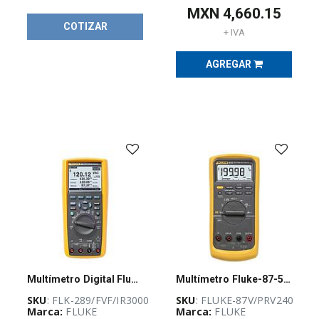
MXN
4,660.15
COTIZAR
+ IVA
AGREGAR
Multímetro Digital Fluke 289 con Software y Conectividad inalámbrica, conector IR3000 FC - FLK 289/FVF/IR3000
Multímetro Fluke-87-5 + Prv240
SKU
: FLK-289/FVF/IR3000
SKU
: FLUKE-87V/PRV240
Marca:
FLUKE
Marca:
FLUKE