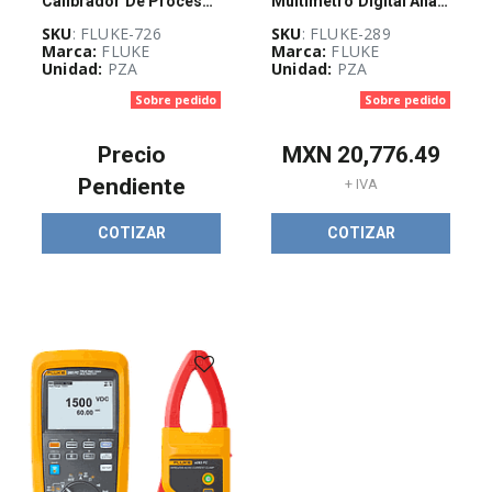
Calibrador De Procesos Multifunción De Precisión
Multimetro Digital Analogico Profesional
SKU
: FLUKE-726
SKU
: FLUKE-289
Marca:
FLUKE
Marca:
FLUKE
Unidad:
PZA
Unidad:
PZA
Sobre pedido
Sobre pedido
Precio
MXN
20,776.49
Pendiente
+ IVA
COTIZAR
COTIZAR