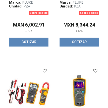
​Protección de
Marca:
FLUKE
Marca:
FLUKE
Unidad:
PZA
Unidad:
PZA
componentes
(
635
)
Sobre pedido
Sobre pedido
MXN
6,002.91
MXN
8,344.24
+ IVA
+ IVA
REMATE DE
PRODUCTOS
COTIZAR
COTIZAR
(
44
)
Destacado
Hoffman
(
5
)
Promoción
BRADY
(
33
)