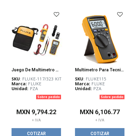
Industrial
(
1070
)
Energía bajo
control
(
348
)
Máxima
Juego De Multímetro Fluke-117 Y Amperímetro De Gancho Fluke-323 - FLUKE-117/323 KIT
Multímetro Para Tecnico Electricista, Prueba Capacitancia Y Diodos
potencia
(
236
)
SKU
: FLUKE-117/323 KIT
SKU
: FLUKE115
Marca:
FLUKE
Marca:
FLUKE
Unidad:
PZA
Unidad:
PZA
Sobre pedido
Sobre pedido
CI-Guadalajara
Stock
(
6
)
MXN
9,794.22
MXN
6,106.77
+ IVA
+ IVA
TOP VENTAS
COTIZAR
COTIZAR