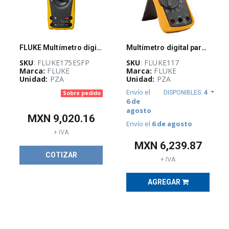
Multimetro
(
5
)
FLUKE Multímetro digital 175, De verdadero valor eficaz - FLUKE175ESFP
Multímetro digital para electricistas FLUKE 117, c/detector voltaje sin contacto
DESTACADOS
SKU
: FLUKE175ESFP
SKU
: FLUKE117
FLUKE
(
6
)
Marca:
FLUKE
Marca:
FLUKE
Unidad:
PZA
Unidad:
PZA
Envío el
DISPONIBLES:
4
Sobre pedido
6 de
fluke-
agosto
accesorios
(
4
)
MXN
9,020.16
Envío el
6 de agosto
+ IVA
MXN
6,239.87
COTIZAR
Lo más
+ IVA
vendido BRADY
(
7
)
AGREGAR
Todo