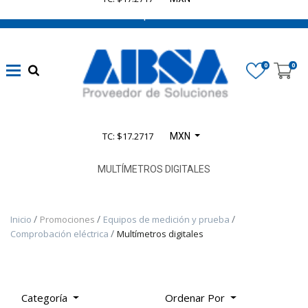
662 470 0502 ¡Chatea con nosotros!
​Líneas
eléctricas
0
0
confiables
(
1348
)
Automatización
TC: $17.2717
MXN
sin límites
(
4165
)
MULTÍMETROS DIGITALES
​Seguridad en
Inicio
Promociones
Equipos de medición y prueba
Maquinaria
Comprobación eléctrica
Multímetros digitales
(
935
)
​Control
Categoría
Ordenar Por