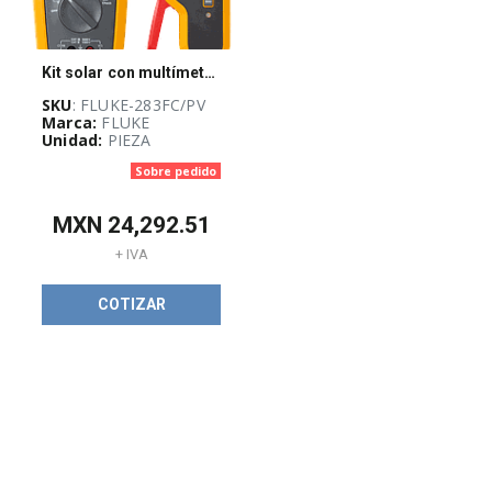
Kit solar con multímetro 283FC CAT III 1500V + Pinza amperimétrica inalámbrica CAT III 1500V
SKU
: FLUKE-283FC/PV
Marca:
FLUKE
Unidad:
PIEZA
Sobre pedido
MXN
24,292.51
+ IVA
COTIZAR