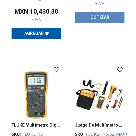
+ IVA
MXN
10,430.30
Energía sin
COTIZAR
+ IVA
limites
(
41
)
AGREGAR
PW-
Guadalajara
Stock
(
6
)
KLEINTOOLS
(
2
)
BOTONES
(
38
)
FLUKE Multímetro Digital, Con Medición Temperatura - FLUKE116
Juego De Multímetro Fluke-116 Y Termómetro Infrarrojo
SKU
: FLUKE116
SKU
: FLUKE-116/62 MAX+