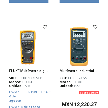
(
13
)
AU-
Guadalajara
Stock
(
6
)
BUSQUEDA
(
7
)
Stock POWER
FLUKE Multímetro digital 177, De verdadero valor eficaz - FLUKE177ESFP
Multímetro Industrial De Verdadero Valor Eficaz
FLEX
(
10
)
SKU
: FLUKE177ESFP
SKU
: FLUKE-87-5
Marca:
FLUKE
Marca:
FLUKE
Unidad:
PZA
Unidad:
PZA
Envío el
DISPONIBLES:
4
Sobre pedido
6 de
POWER
(
18
)
agosto
MXN
12,230.37
Envío el
6 de agosto