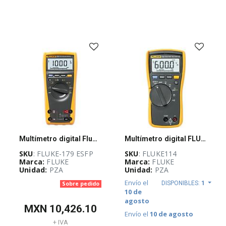
Multímetro digital Fluke 179, de valor eficaz verdadero - FLUKE 179 ESFP
Multímetro digital FLUKE 114, 600 V max, AutoVolt
SKU
: FLUKE-179 ESFP
SKU
: FLUKE114
Marca:
FLUKE
Marca:
FLUKE
Unidad:
PZA
Unidad:
PZA
Envío el
DISPONIBLES:
1
Sobre pedido
10 de
agosto
MXN
10,426.10
Envío el
10 de agosto
+ IVA