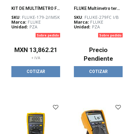
LINEAS
KIT DE MULTÍMETRO FLUKE-179 PARA SERVICIO INDUSTRIAL
FLUKE Multímetro termográfico 279, FC TRMS, Fluke Connect - FLUKE-279FC I/B
ELECTRICAS
SKU
: FLUKE-179-2/IMSK
SKU
: FLUKE-279FC I/B
(
13
)
Marca:
FLUKE
Marca:
FLUKE
Unidad:
PZA
Unidad:
PZA
Sobre pedido
Sobre pedido
Más vendidos
PANDUIT
(
5
)
MXN
13,862.21
Precio
Pendiente
+ IVA
COTIZAR
COTIZAR
OUTLET DE
FLIR
(
4
)
Pinzas
amperimetricas
(
4
)