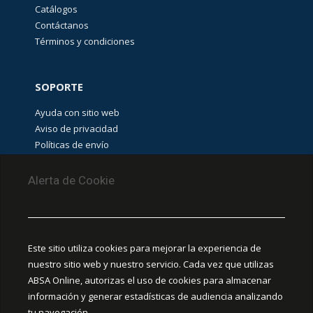
Catálogos
LINEAS
Contáctanos
ELECTRICAS
Términos y condiciones
(
13
)
SOPORTE
Más vendidos
PANDUIT
(
5
)
Ayuda con sitio web
Aviso de privacidad
Políticas de envío
Garantías y devoluciones
Aviso de cookies
Alerta de Cookie
OUTLET DE
FLIR
(
4
)
PUNTOS DE RECOLECCIÓN
Este sitio utiliza cookies para mejorar la experiencia de
CEDIS Guadalajara
Pinzas
nuestro sitio web y nuestro servicio. Cada vez que utilizas
Amapola #380, La Aurora, C.P. 44460 Guadalajara,
amperimetricas
ABSA Online, autorizas el uso de cookies para almacenar
Jalisco, MX.
(
4
)
información y generar estadísticas de audiencia analizando
tu navegación.