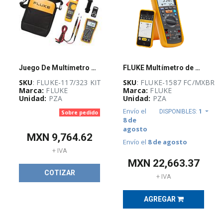
Industrial
(
1070
)
Energía bajo
control
(
348
)
Juego De Multímetro Fluke-117 Y Amperímetro De Gancho Fluke-323 - FLUKE-117/323 KIT
FLUKE Multímetro de aislamiento 1587 FC, 2 en 1, Alto rendimiento - FLUKE1587FC/MXBR
SKU
: FLUKE-117/323 KIT
SKU
: FLUKE-1587 FC/MXBR
Marca:
FLUKE
Marca:
FLUKE
Unidad:
PZA
Unidad:
PZA
Máxima
Envío el
DISPONIBLES:
1
Sobre pedido
potencia
(
236
)
8 de
agosto
MXN
9,764.62
Envío el
8 de agosto
+ IVA
CI-Guadalajara
MXN
22,663.37
Stock
(
6
)
COTIZAR
+ IVA
AGREGAR
TOP VENTAS