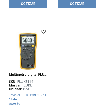
COTIZAR
COTIZAR
Energía sin
limites
(
41
)
PW-
Guadalajara
Stock
(
6
)
KLEINTOOLS
(
2
)
Multímetro digital FLUKE 114, 600 V max, AutoVolt
SKU
: FLUKE114
Marca:
FLUKE
BOTONES
Unidad:
PZA
(
38
)
Envío el
DISPONIBLES:
1
14 de
agosto