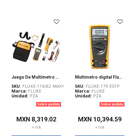
(
13
)
AU-
Guadalajara
Stock
(
6
)
BUSQUEDA
(
7
)
Juego De Multímetro Fluke-116 Y Termómetro Infrarrojo
Multímetro digital Fluke 179, de valor eficaz verdadero - FLUKE 179 ESFP
Stock POWER
SKU
: FLUKE-116/62 MAX+
SKU
: FLUKE-179 ESFP
Marca:
FLUKE
Marca:
FLUKE
FLEX
(
10
)
Unidad:
PZA
Unidad:
PZA
Sobre pedido
Sobre pedido
MXN
8,319.02
MXN
10,394.59
POWER
(
18
)
+ IVA
+ IVA