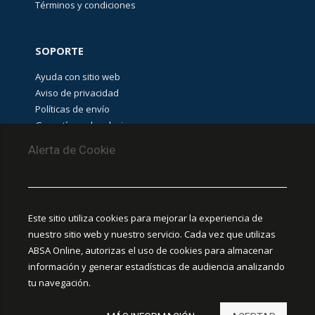
Términos y condiciones
SOPORTE
Ayuda con sitio web
Aviso de privacidad
Políticas de envío
Garantías y devoluciones
Aviso de cookies
Alerta de Cookie
PUNTOS DE RECOLECCIÓN
CEDIS Guadalajara
Este sitio utiliza cookies para mejorar la experiencia de
Amapola #380, La Aurora, C.P. 44460 Guadalajara,
nuestro sitio web y nuestro servicio. Cada vez que utilizas
Jalisco, MX.
ABSA Online, autorizas el uso de cookies para almacenar
información y generar estadísticas de audiencia analizando
Chihuahua
tu navegación.
Ciudad Juárez