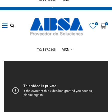
662 470 0502 ¡Chatea con nosotros!
0
0
TC: $17.2195
MXN