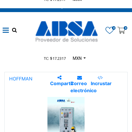
662 470 0502 ¡Chatea con nosotros!
0
0
TC: $17.2317
MXN