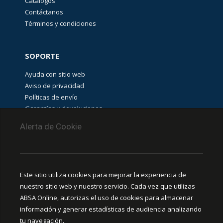
Catálogos
Contáctanos
Términos y condiciones
SOPORTE
Ayuda con sitio web
Aviso de privacidad
Políticas de envío
Garantías y devoluciones
Aviso de cookies
Alerta de Cookie
PUNTOS DE RECOLECCIÓN
CEDIS Guadalajara
Este sitio utiliza cookies para mejorar la experiencia de
Amapola #380, La Aurora, C.P. 44460 Guadalajara,
nuestro sitio web y nuestro servicio. Cada vez que utilizas
Jalisco, MX.
ABSA Online, autorizas el uso de cookies para almacenar
información y generar estadísticas de audiencia analizando
Chihuahua
tu navegación.