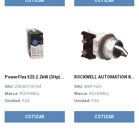
COTIZAR
COTIZAR
PowerFlex 525 2.2kW (3Hp) AC Drive
ROCKWELL AUTOMATION 800T, 30mm, 2 POSICIONES, Selector Switch, 1 N.O. 1N.C. - 800T-H2A
SKU
: 25B-B011N104
SKU
: 800T-H2A
Marca:
ROCKWELL
Marca:
ROCKWELL
Unidad:
PZA
Unidad:
PZA
COTIZAR
COTIZAR