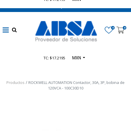
662 470 0502 ¡Chatea con nosotros!
0
0
TC: $17.2195
MXN
Productos
ROCKWELL AUTOMATION Contactor, 30A, 3P, bobina de
120VCA - 100C30D10