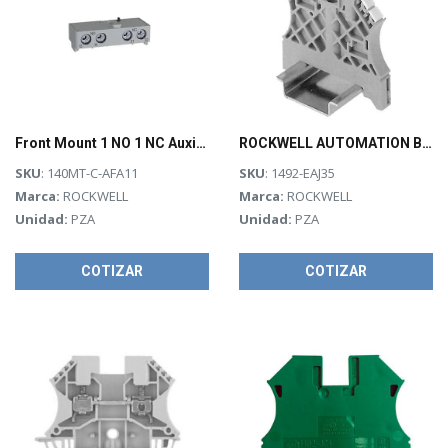
Front Mount 1 NO 1 NC Auxiliary Contact
ROCKWELL AUTOMATION Bloque de terminales, anclaje final, servicio normal, para carril DIN - 1492EAJ35
SKU
: 140MT-C-AFA11
SKU
: 1492-EAJ35
Marca:
ROCKWELL
Marca:
ROCKWELL
Unidad:
PZA
Unidad:
PZA
COTIZAR
COTIZAR