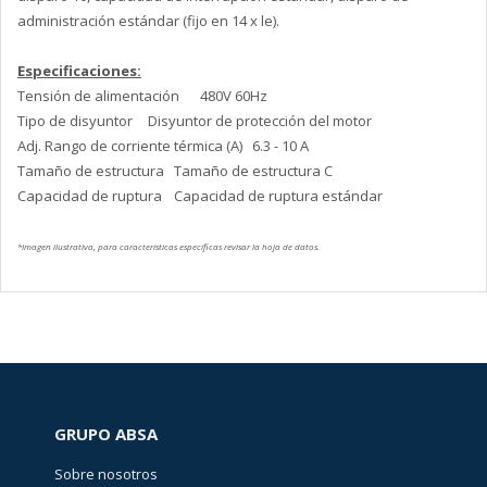
administración estándar (fijo en 14 x le).
Especificaciones:
Tensión de alimentación
480V 60Hz
Tipo de disyuntor
Disyuntor de protección del motor
Adj. Rango de corriente térmica (A)
6.3 - 10 A
Tamaño de estructura
Tamaño de estructura C
Capacidad de ruptura
Capacidad de ruptura estándar
*Imagen ilustrativa, para características específicas revisar la hoja de datos.
GRUPO ABSA
Sobre nosotros