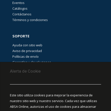
Eventos
Catálogos
Contáctanos
Términos y condiciones
SOPORTE
Ayuda con sitio web
Aviso de privacidad
Políticas de envío
Garantías y devoluciones
Aviso de cookies
Alerta de Cookie
PUNTOS DE RECOLECCIÓN
CEDIS Guadalajara
Este sitio utiliza cookies para mejorar la experiencia de
Amapola #380, La Aurora, C.P. 44460 Guadalajara,
nuestro sitio web y nuestro servicio. Cada vez que utilizas
Jalisco, MX.
ABSA Online, autorizas el uso de cookies para almacenar