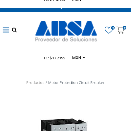
662 470 0502 ¡Chatea con nosotros!
0
0
TC: $17.2195
MXN
Productos
Motor Protection Circuit Breaker