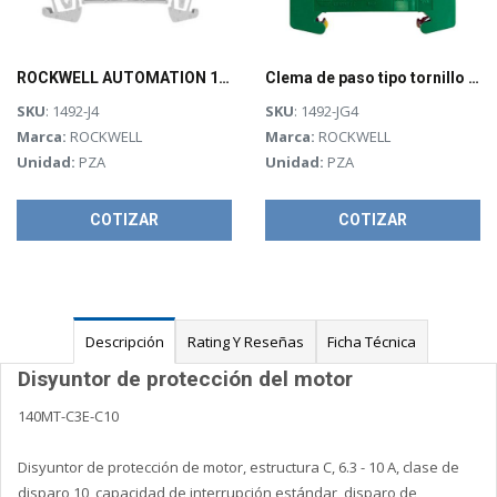
ROCKWELL AUTOMATION 1492, CLEMA, 4mm, - 1492J4
Clema de paso tipo tornillo con conexión a tierra 6.1x60x39.mm, 22-10AWG, Rockwell Automation
SKU
: 1492-J4
SKU
: 1492-JG4
Marca:
ROCKWELL
Marca:
ROCKWELL
Unidad:
PZA
Unidad:
PZA
COTIZAR
COTIZAR
Descripción
Rating Y Reseñas
Ficha Técnica
Disyuntor de protección del motor
140MT-C3E-C10
Disyuntor de protección de motor, estructura C, 6.3 - 10 A, clase de
disparo 10, capacidad de interrupción estándar, disparo de