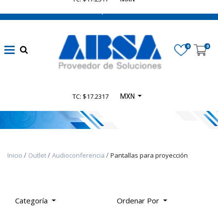
662 470 0502 ¡Chatea con nosotros!
Categoría
0
0
De
Producto
TC: $17.2317
MXN
TODOS
LOS
PRODUCTOS
Inicio
Outlet
Audioconferencia
Pantallas para proyección
Categoría
Ordenar Por