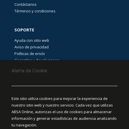
Contáctanos
Términos y condiciones
SOPORTE
Ayuda con sitio web
Aviso de privacidad
Políticas de envío
Garantías y devoluciones
Aviso de cookies
Alerta de Cookie
PUNTOS DE RECOLECCIÓN
CEDIS Guadalajara
Este sitio utiliza cookies para mejorar la experiencia de
Amapola #380, La Aurora, C.P. 44460 Guadalajara,
nuestro sitio web y nuestro servicio. Cada vez que utilizas
Jalisco, MX.
ABSA Online, autorizas el uso de cookies para almacenar
información y generar estadísticas de audiencia analizando
Chihuahua
tu navegación.