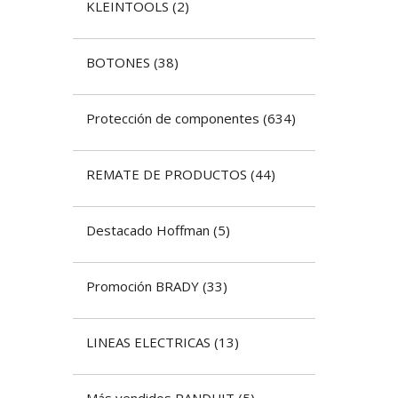
KLEINTOOLS
(
2
)
BOTONES
(
38
)
​Protección de componentes
(
634
)
REMATE DE PRODUCTOS
(
44
)
Destacado Hoffman
(
5
)
Promoción BRADY
(
33
)
LINEAS ELECTRICAS
(
13
)
Más vendidos PANDUIT
(
5
)