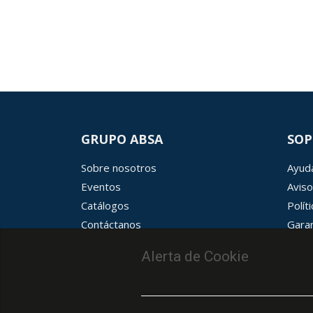
GRUPO ABSA
SOP
Sobre nosotros
Ayuda
Eventos
Aviso
Catálogos
Polít
Contáctanos
Garan
Términos y condiciones
Aviso
Alerta de Cookie