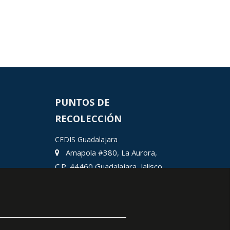
PUNTOS DE
RECOLECCIÓN
CEDIS Guadalajara
Amapola #380, La Aurora,
C.P. 44460 Guadalajara, Jalisco,
MX.
Chihuahua
Hermosillo
Ciudad Juárez
León