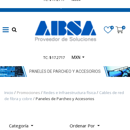
662 470 0502 ¡Chatea con nosotros!
​Líneas
eléctricas
0
0
confiables
(
1348
)
Automatización
TC: $17.2717
MXN
sin límites
(
4165
)
PANELES DE PARCHEO Y ACCESORIOS
​Seguridad en
Inicio
Promociones
Redes e Infraestructura física
Cables de red
Maquinaria
de fibra y cobre
Paneles de Parcheo y Accesorios
(
935
)
​Control
Categoría
Ordenar Por