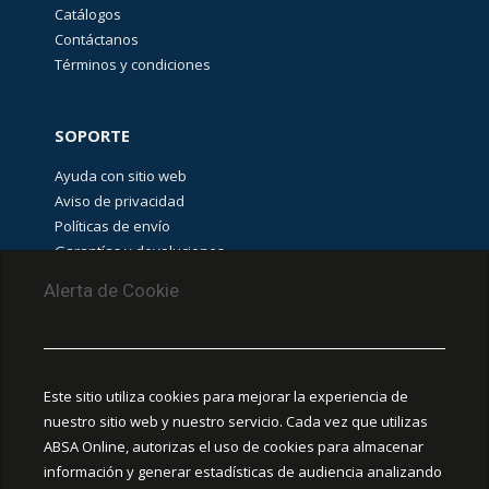
(
13
)
Catálogos
Contáctanos
Términos y condiciones
AU-
Guadalajara
SOPORTE
Stock
(
6
)
Ayuda con sitio web
Aviso de privacidad
BUSQUEDA
Políticas de envío
(
7
)
Garantías y devoluciones
Aviso de cookies
Alerta de Cookie
Stock POWER
FLEX
(
10
)
PUNTOS DE RECOLECCIÓN
CEDIS Guadalajara
Este sitio utiliza cookies para mejorar la experiencia de
Amapola #380, La Aurora, C.P. 44460 Guadalajara,
nuestro sitio web y nuestro servicio. Cada vez que utilizas
Jalisco, MX.
POWER
(
18
)
ABSA Online, autorizas el uso de cookies para almacenar
información y generar estadísticas de audiencia analizando