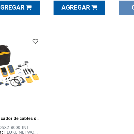
AGREGAR
AGREGAR
Certificador de cables de cobre Fluke, Serie DSX, CableAnalyzer, 2GHz, Cat 5e/6/6A/8 - DSX2-8000 INT
 DSX2-8000 INT
a:
FLUKE NETWORKS