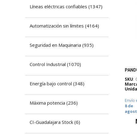
​Líneas eléctricas confiables
(
1347
)
Automatización sin límites
(
4164
)
​Seguridad en Maquinaria
(
935
)
​Control Industrial
(
1070
)
SKU
:
Energía bajo control
(
348
)
Marc
Unida
Envío 
Máxima potencia
(
236
)
8 de
agos
CI-Guadalajara Stock
(
6
)