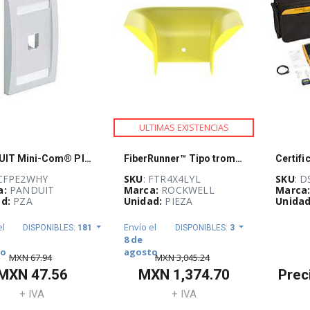
ULTIMAS EXISTENCIAS
PANDUIT Mini-Com® Placa Frontal Vertical, 2 Salidas - CFPE2WHY
FiberRunner™ Tipo trompeta
 CFPE2WHY
SKU
: FTR4X4LYL
SKU
: D
a:
PANDUIT
Marca:
ROCKWELL
Marca
d:
PZA
Unidad:
PIEZA
Unidad
el
Envío el
DISPONIBLES:
181
DISPONIBLES:
3
8 de
to
agosto
MXN
67.94
MXN
3,045.24
MXN
47.56
MXN
1,374.70
Prec
+ IVA
+ IVA