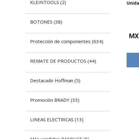
KLEINTOOLS
(
2
)
Unida
BOTONES
(
38
)
M
​Protección de componentes
(
634
)
REMATE DE PRODUCTOS
(
44
)
Destacado Hoffman
(
5
)
Promoción BRADY
(
33
)
LINEAS ELECTRICAS
(
13
)
Más vendidos PANDUIT
(
5
)