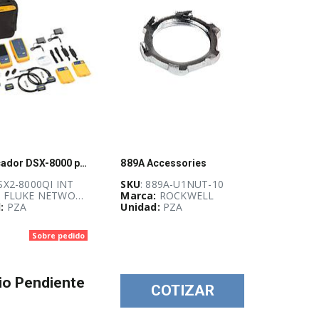
Certificador DSX-8000 para cable de cobre Cat5e, Cat6, Cat6A y Cat8, 2 GHz,WiFi y Pantalla LCD
889A Accessories
SX2-8000QI INT
SKU
: 889A-U1NUT-10
:
FLUKE NETWORKS
Marca:
ROCKWELL
:
PZA
Unidad:
PZA
Sobre pedido
io Pendiente
COTIZAR