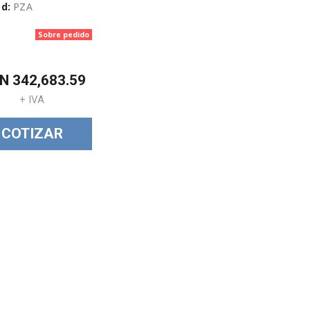
d:
PZA
Sobre pedido
XN
342,683.59
+ IVA
COTIZAR