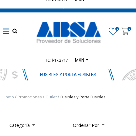
662 470 0502 ¡Chatea con nosotros!
​Líneas
eléctricas
0
0
confiables
(
1348
)
Automatización
TC: $17.2717
MXN
sin límites
(
4165
)
FUSIBLES Y PORTA FUSIBLES
​Seguridad en
Inicio
Promociones
Outlet
Fusibles y Porta Fusibles
Maquinaria
(
935
)
Categoría
Ordenar Por
​Control