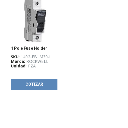
Energía sin
limites
(
41
)
1 Pole Fuse Holder
PW-
Guadalajara
SKU
: 1492-FB1M30-L
Marca:
ROCKWELL
Stock
(
6
)
Unidad:
PZA
KLEINTOOLS
COTIZAR
(
2
)
BOTONES
(
38
)