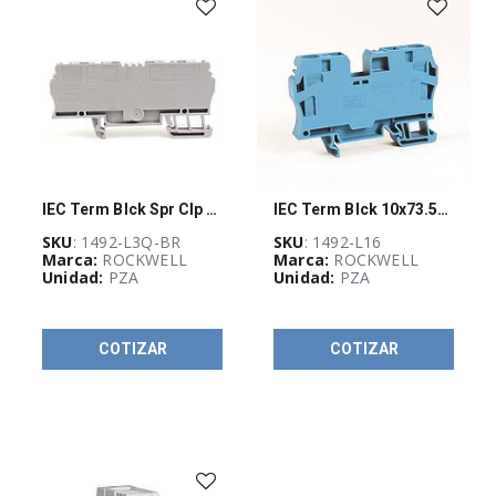
(
13
)
AU-
Guadalajara
Stock
(
6
)
IEC Term Blck Spr Clp Feed-Through Blk
IEC Term Blck 10x73.5x43.5mm Spr Clp
BUSQUEDA
(
7
)
SKU
: 1492-L3Q-BR
SKU
: 1492-L16
Marca:
ROCKWELL
Marca:
ROCKWELL
Unidad:
PZA
Unidad:
PZA
Stock POWER
FLEX
(
10
)
COTIZAR
COTIZAR
POWER
(
18
)