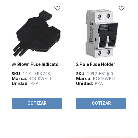
Industrial
(
1070
)
Energía bajo
control
(
348
)
w/ Blown Fuse Indicator 35-70V Fuse Plug
2 Pole Fuse Holder
Máxima
potencia
(
236
)
SKU
: 1492-FPK248
SKU
: 1492-FB2J60
Marca:
ROCKWELL
Marca:
ROCKWELL
Unidad:
PZA
Unidad:
PZA
CI-Guadalajara
COTIZAR
COTIZAR
Stock
(
6
)
TOP VENTAS