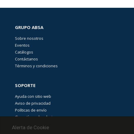
​Protección de
componentes
(
635
)
GRUPO ABSA
Sobre nosotros
REMATE DE
Eventos
PRODUCTOS
Catálogos
(
44
)
Contáctanos
Términos y condiciones
Destacado
SOPORTE
Hoffman
(
5
)
Ayuda con sitio web
Aviso de privacidad
Políticas de envío
Promoción
Garantías y devoluciones
BRADY
(
33
)
Aviso de cookies
Alerta de Cookie