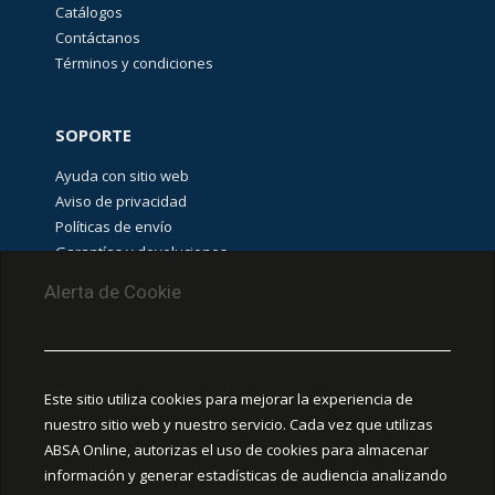
(
13
)
Catálogos
Contáctanos
Términos y condiciones
AU-
Guadalajara
SOPORTE
Stock
(
6
)
Ayuda con sitio web
Aviso de privacidad
BUSQUEDA
Políticas de envío
(
7
)
Garantías y devoluciones
Aviso de cookies
Alerta de Cookie
Stock POWER
FLEX
(
10
)
PUNTOS DE RECOLECCIÓN
CEDIS Guadalajara
Este sitio utiliza cookies para mejorar la experiencia de
Amapola #380, La Aurora, C.P. 44460 Guadalajara,
nuestro sitio web y nuestro servicio. Cada vez que utilizas
Jalisco, MX.
ABSA Online, autorizas el uso de cookies para almacenar
POWER
(
18
)
información y generar estadísticas de audiencia analizando