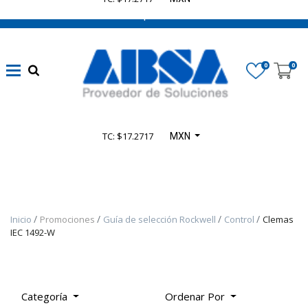
662 470 0502 ¡Chatea con nosotros!
​Líneas
eléctricas
0
0
confiables
(
1348
)
Automatización
TC: $17.2717
MXN
sin límites
(
4165
)
​Seguridad en
Inicio
Promociones
Guía de selección Rockwell
Control
Clemas
Maquinaria
IEC 1492-W
(
935
)
​Control
Categoría
Ordenar Por