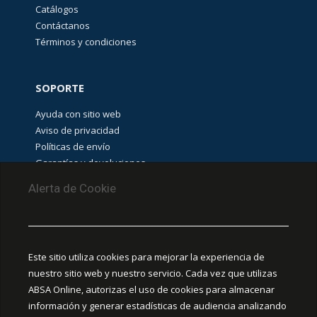
(
13
)
Catálogos
Contáctanos
Términos y condiciones
AU-
Guadalajara
SOPORTE
Stock
(
6
)
Ayuda con sitio web
Aviso de privacidad
BUSQUEDA
Políticas de envío
(
7
)
Garantías y devoluciones
Aviso de cookies
Alerta de Cookie
Stock POWER
FLEX
(
10
)
PUNTOS DE RECOLECCIÓN
CEDIS Guadalajara
Este sitio utiliza cookies para mejorar la experiencia de
Amapola #380, La Aurora, C.P. 44460 Guadalajara,
nuestro sitio web y nuestro servicio. Cada vez que utilizas
Jalisco, MX.
POWER
(
18
)
ABSA Online, autorizas el uso de cookies para almacenar
información y generar estadísticas de audiencia analizando