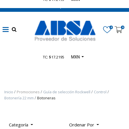
662 470 0502 ¡Chatea con nosotros!
​Líneas
eléctricas
0
0
confiables
(
1347
)
Automatización
TC: $17.2195
MXN
sin límites
(
4164
)
​Seguridad en
Inicio
Promociones
Guía de selección Rockwell
Control
Maquinaria
Botonería 22 mm
Botoneras
(
935
)
​Control
Categoría
Ordenar Por