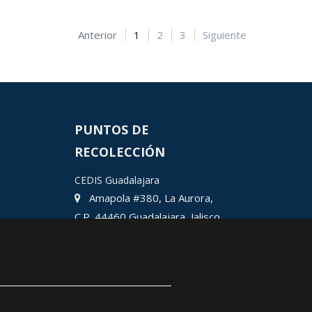
Anterior
1
2
3
Siguiente
PUNTOS DE
RECOLECCIÓN
CEDIS Guadalajara
Amapola #380, La Aurora,
C.P. 44460 Guadalajara, Jalisco,
MX.
Chihuahua
Hermosillo
Ciudad Juárez
León