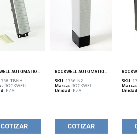
ROCKWELL AUTOMATION, Bloque de 20 terminales de tornillo para ControlLogix - 1756TBNH
ROCKWELL AUTOMATION, Tapa ciega ControlLogix - 1756N2
 1756-TBNH
SKU
: 1756-N2
SKU
: 1
a:
ROCKWELL
Marca:
ROCKWELL
Marca
d:
PZA
Unidad:
PZA
Unidad
COTIZAR
COTIZAR