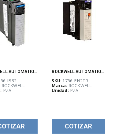
ROCKWELL AUTOMATION, Tarjeta de entradas digitales VDC 32pt para ControlLogix, 10-31 VDC - 1756IB32
ROCKWELL AUTOMATION, Tarjeta de Ethernet/IP 10/100, puerto doble - 1756EN2TR
756-IB32
SKU
: 1756-EN2TR
:
ROCKWELL
Marca:
ROCKWELL
:
PZA
Unidad:
PZA
COTIZAR
COTIZAR