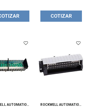
COTIZAR
COTIZAR
ROCKWELL AUTOMATION, Chassis de 13 slots para ControlLogix - 1756A13
ROCKWELL AUTOMATION, Bloque de 36 terminales de tornillo para ControlLogix - 1756TBCH