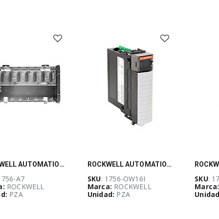
ROCKWELL AUTOMATION, Chassis de 7 slots ControlLogix - 1756A7
ROCKWELL AUTOMATION, Modulo de salidas de relay para ControlLogix 16 Pts - 1756OW16I
 1756-A7
SKU
: 1756-OW16I
SKU
: 1
a:
ROCKWELL
Marca:
ROCKWELL
Marca
d:
PZA
Unidad:
PZA
Unidad