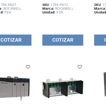
 1756-EN2T
SKU
: 1756-PA72
SKU
: 1
a:
ROCKWELL
Marca:
ROCKWELL
Marca
d:
PZA
Unidad:
PZA
Unidad
COTIZAR
COTIZAR