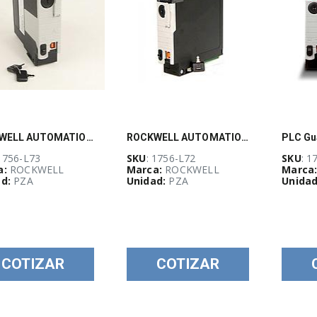
ROCKWELL AUTOMATION, Controlador ControlLogix 5570 8 MB - 1756L73
ROCKWELL AUTOMATION, Controlador ControlLogix 5570 4 MB - 1756A7
 1756-L73
SKU
: 1756-L72
SKU
: 1
a:
ROCKWELL
Marca:
ROCKWELL
Marca
d:
PZA
Unidad:
PZA
Unidad
COTIZAR
COTIZAR