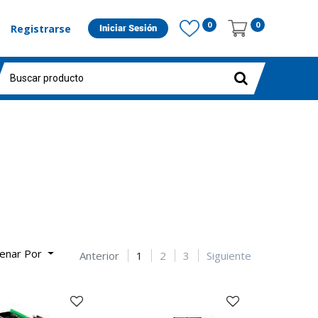
0
0
Registrarse
Iniciar Sesión
enar Por
Anterior
1
2
3
Siguiente