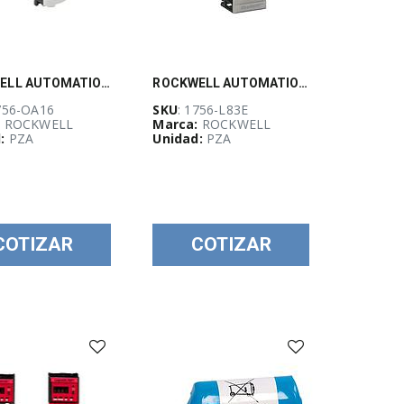
ROCKWELL AUTOMATION, Modulo de salidas VAC para ControlLogix 16 Pts, 74-265 VAC - 1756OA16
ROCKWELL AUTOMATION, Controlador ControlLogix 5580 10MB, puerto ethernet 1GB - 1756L83E
1756-OA16
SKU
: 1756-L83E
:
ROCKWELL
Marca:
ROCKWELL
:
PZA
Unidad:
PZA
COTIZAR
COTIZAR