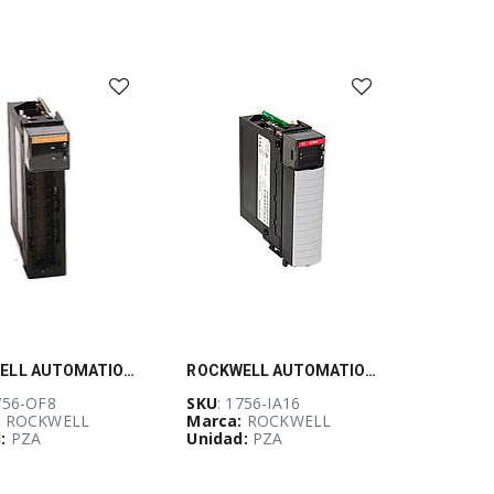
ROCKWELL AUTOMATION,Modulo de salidas analogicas Corriente/Volatje 8 Pst - 1756OF8
ROCKWELL AUTOMATION, Modulo de entradas VAC para ControlLogix 16 Pts, 79-132 VAC - 1756IA16
756-OF8
SKU
: 1756-IA16
:
ROCKWELL
Marca:
ROCKWELL
:
PZA
Unidad:
PZA