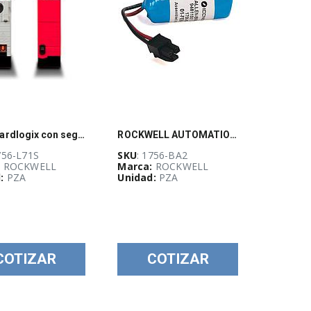
PLC Guardlogix con seguridad integrada PAC, con memoria estandar de 2MB y seguridad 1MB, Rockwell Automation
ROCKWELL AUTOMATION, Bateria de litio para ControlLogix L6X Ser B - 1756BA2
756-L71S
SKU
: 1756-BA2
:
ROCKWELL
Marca:
ROCKWELL
:
PZA
Unidad:
PZA
COTIZAR
COTIZAR