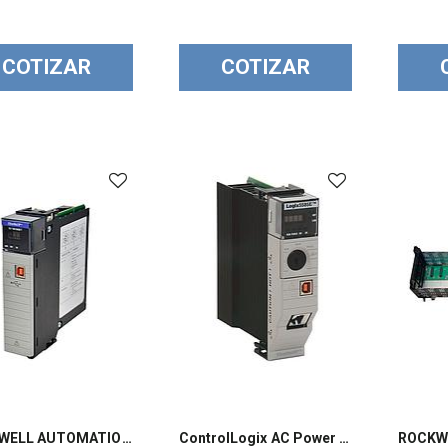
COTIZAR
COTIZAR
ROCKWELL AUTOMATION, Tarjeta de Ethernet/IP 10/100M - 1756EN2T
ControlLogix AC Power Supply