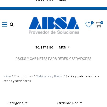
662 470 0502 ¡Chatea con nosotros!
​Líneas
eléctricas
0
0
confiables
(
1347
)
Automatización
TC: $17.2195
MXN
sin límites
(
4164
)
RACKS Y GABINETES PARA REDES Y SERVIDORES
​Seguridad en
Inicio
Promociones
Gabinetes y Racks
Racks y gabinetes para
Maquinaria
redes y servidores
(
935
)
​Control
Categoría
Ordenar Por