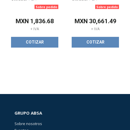
Sobre pedido
Sobre pedido
Energía sin
limites
(
41
)
MXN
1,836.68
MXN
30,661.49
+ IVA
+ IVA
COTIZAR
COTIZAR
PW-
Guadalajara
Stock
(
6
)
KLEINTOOLS
(
2
)
BOTONES
GRUPO ABSA
(
38
)
Sobre nosotros