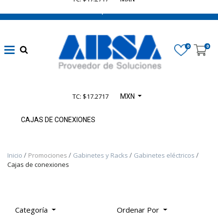
662 470 0502 ¡Chatea con nosotros!
​Líneas
eléctricas
0
0
confiables
(
1348
)
Automatización
TC: $17.2717
MXN
sin límites
(
4165
)
CAJAS DE CONEXIONES
​Seguridad en
Inicio
Promociones
Gabinetes y Racks
Gabinetes eléctricos
Maquinaria
Cajas de conexiones
(
935
)
​Control
Categoría
Ordenar Por