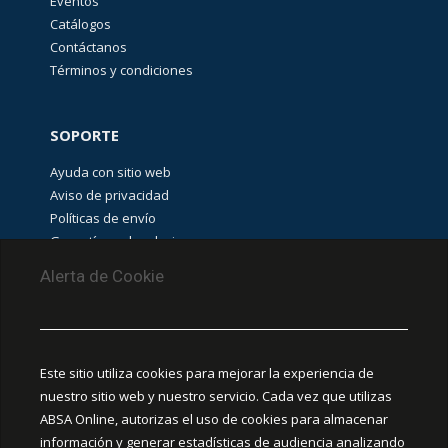
Eventos
​Protección de
Catálogos
componentes
Contáctanos
(
635
)
Términos y condiciones
REMATE DE
SOPORTE
PRODUCTOS
Ayuda con sitio web
(
44
)
Aviso de privacidad
Políticas de envío
Garantías y devoluciones
Destacado
Aviso de cookies
Alerta de Cookie
Hoffman
(
5
)
PUNTOS DE RECOLECCIÓN
CEDIS Guadalajara
Promoción
Este sitio utiliza cookies para mejorar la experiencia de
BRADY
(
33
)
Amapola #380, La Aurora, C.P. 44460 Guadalajara,
nuestro sitio web y nuestro servicio. Cada vez que utilizas
Jalisco, MX.
ABSA Online, autorizas el uso de cookies para almacenar
información y generar estadísticas de audiencia analizando