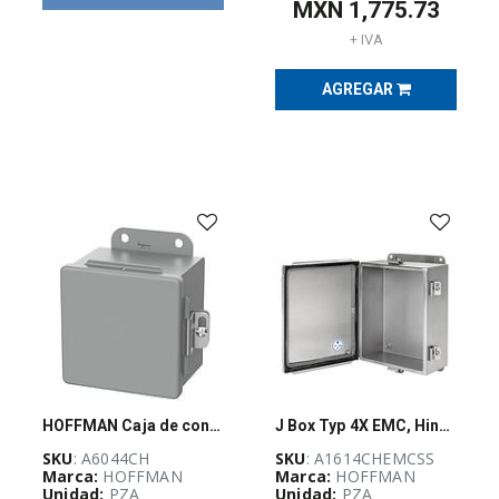
(
13
)
MXN
1,775.73
+ IVA
AGREGAR
AU-
Guadalajara
Stock
(
6
)
BUSQUEDA
(
7
)
Stock POWER
FLEX
(
10
)
HOFFMAN Caja de conexiones, montaje en panel, acero, gris, 6x4x4 pulg., NEMA12, con bisagras, abrazadera de tornillo - A6044CH
J Box Typ 4X EMC, Hinged Cover
POWER
(
18
)
SKU
: A6044CH
SKU
: A1614CHEMCSS
Marca:
HOFFMAN
Marca:
HOFFMAN
Unidad:
PZA
Unidad:
PZA