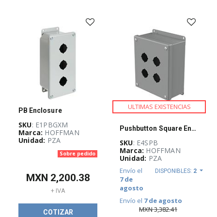
Industrial
(
1070
)
Energía bajo
control
(
348
)
Máxima
ULTIMAS EXISTENCIAS
PB Enclosure
potencia
(
236
)
SKU
: E1PBGXM
Pushbutton Square Enclosures Type 12, 4PBx30.5mm, Gray, Steel
Marca:
HOFFMAN
Unidad:
PZA
SKU
: E4SPB
Marca:
HOFFMAN
Sobre pedido
CI-Guadalajara
Unidad:
PZA
Stock
(
6
)
Envío el
DISPONIBLES:
2
MXN
2,200.38
7 de
agosto
+ IVA
Envío el
7 de agosto
TOP VENTAS
MXN
3,382.41
COTIZAR