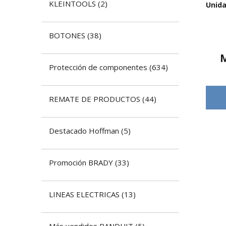
KLEINTOOLS
(
2
)
Unida
BOTONES
(
38
)
​Protección de componentes
(
634
)
REMATE DE PRODUCTOS
(
44
)
Destacado Hoffman
(
5
)
Promoción BRADY
(
33
)
LINEAS ELECTRICAS
(
13
)
Más vendidos PANDUIT
(
5
)