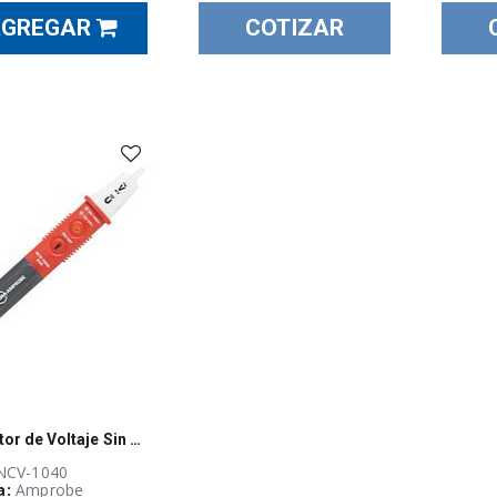
AGREGAR
COTIZAR
Detector de Voltaje Sin Contacto 12 a 1,000V AC con Linterna y prueba magnética - Amprobe NCV-1040
 NCV-1040
a:
Amprobe