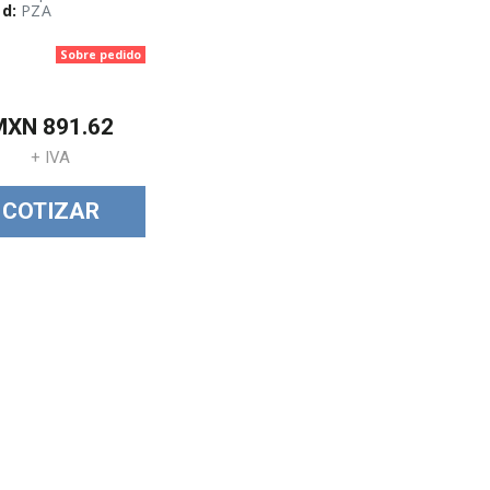
d:
PZA
Sobre pedido
MXN
891.62
+ IVA
COTIZAR