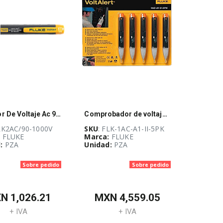
Detector De Voltaje Ac 90-1000V - FLK2AC/90-1000V
Comprobador de voltaje sin contacto Fluke, Voltalert 1Ac-A1-Ii, Paquete De 5 - FLK-1AC-A1-II-5PK
FLK2AC/90-1000V
SKU
: FLK-1AC-A1-II-5PK
:
FLUKE
Marca:
FLUKE
:
PZA
Unidad:
PZA
Sobre pedido
Sobre pedido
XN
1,026.21
MXN
4,559.05
+ IVA
+ IVA