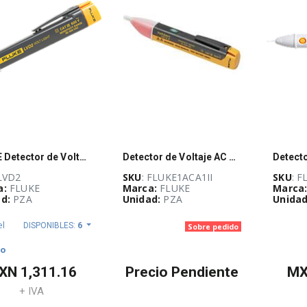
FLUKE Detector de Voltaje, Sin Contacto y con Lámpara LED, 300V - LVD2
Detector de Voltaje AC de bolsillo Fluke VoltAlert II, 90 V-1000 V CA - FLUKE-1AC-A1-II
 LVD2
SKU
: FLUKE1ACA1II
SKU
: 
a:
FLUKE
Marca:
FLUKE
Marca
d:
PZA
Unidad:
PZA
Unidad
el
DISPONIBLES:
6
Sobre pedido
to
XN
1,311.16
Precio Pendiente
M
+ IVA