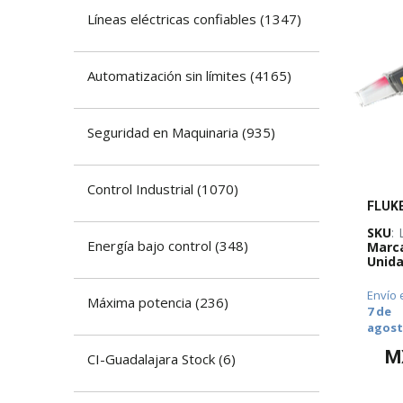
​Líneas eléctricas confiables
(
1347
)
Automatización sin límites
(
4165
)
​Seguridad en Maquinaria
(
935
)
​Control Industrial
(
1070
)
SKU
:
Energía bajo control
(
348
)
Marc
Unida
Envío 
Máxima potencia
(
236
)
7 de
agos
M
CI-Guadalajara Stock
(
6
)