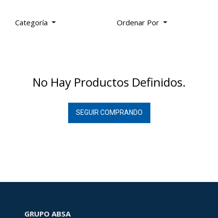
Industrial
(
1070
)
Categoría
Ordenar Por
Energía bajo
control
(
348
)
No Hay Productos Definidos.
Máxima
SEGUIR COMPRANDO
potencia
(
236
)
CI-Guadalajara
Stock
(
6
)
TOP VENTAS
GRUPO ABSA