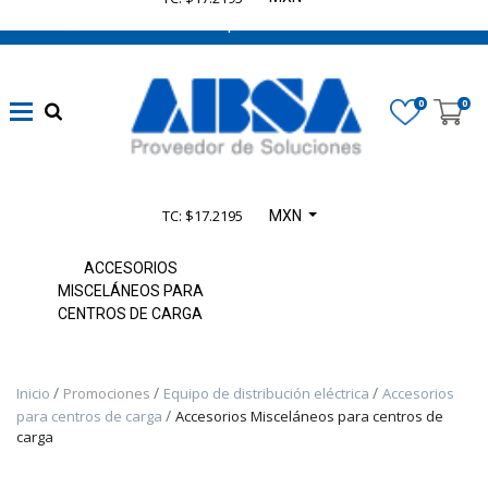
662 470 0502 ¡Chatea con nosotros!
​Líneas
eléctricas
0
0
confiables
(
1347
)
Automatización
TC: $17.2195
MXN
sin límites
(
4164
)
ACCESORIOS
MISCELÁNEOS PARA
CENTROS DE CARGA
​Seguridad en
Maquinaria
(
935
)
Inicio
Promociones
Equipo de distribución eléctrica
Accesorios
para centros de carga
Accesorios Misceláneos para centros de
carga
​Control