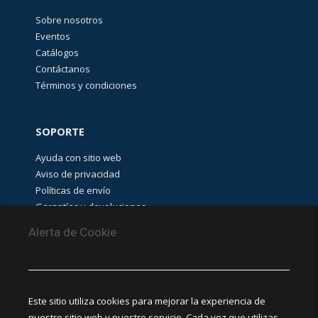
(
13
)
Sobre nosotros
Eventos
Catálogos
AU-
Contáctanos
Guadalajara
Términos y condiciones
Stock
(
6
)
SOPORTE
BUSQUEDA
(
7
)
Ayuda con sitio web
Aviso de privacidad
Políticas de envío
Stock POWER
Garantías y devoluciones
FLEX
(
10
)
Aviso de cookies
Alerta de Cookie
PUNTOS DE RECOLECCIÓN
POWER
(
18
)
CEDIS Guadalajara
Este sitio utiliza cookies para mejorar la experiencia de
Amapola #380, La Aurora, C.P. 44460 Guadalajara,
nuestro sitio web y nuestro servicio. Cada vez que utilizas