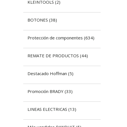
KLEINTOOLS
(
2
)
BOTONES
(
38
)
​Protección de componentes
(
634
)
REMATE DE PRODUCTOS
(
44
)
Destacado Hoffman
(
5
)
Promoción BRADY
(
33
)
LINEAS ELECTRICAS
(
13
)
Más vendidos PANDUIT
(
5
)