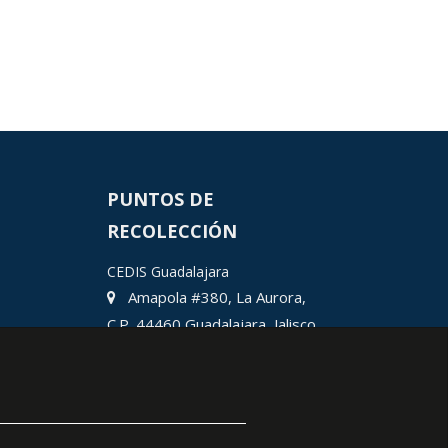
PUNTOS DE
RECOLECCIÓN
CEDIS Guadalajara
Amapola #380, La Aurora,
C.P. 44460 Guadalajara, Jalisco,
MX.
Chihuahua
Hermosillo
Ciudad Juárez
León