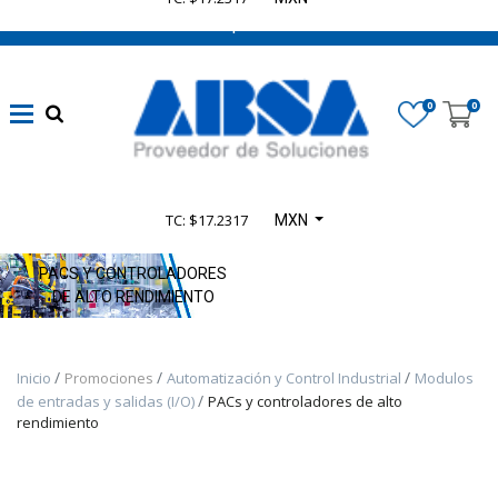
662 470 0502 ¡Chatea con nosotros!
​Líneas
eléctricas
0
0
confiables
(
1347
)
Automatización
TC: $17.2317
MXN
sin límites
(
4165
)
PACS Y CONTROLADORES
DE ALTO RENDIMIENTO
​Seguridad en
Maquinaria
Inicio
Promociones
Automatización y Control Industrial
Modulos
(
935
)
de entradas y salidas (I/O)
PACs y controladores de alto
rendimiento
​Control