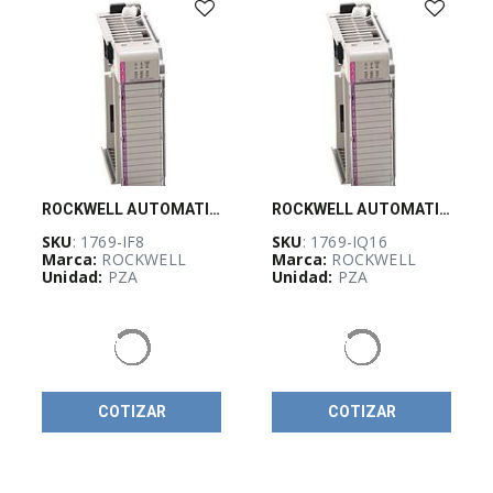
LINEAS
ELECTRICAS
(
13
)
Más vendidos
PANDUIT
(
5
)
ROCKWELL AUTOMATION, Modulo de entradas analogicas corriente/voltaje para CompactLogix 8 Pts - 1769IF8
ROCKWELL AUTOMATION, Modulo de entradas sink/source 24 VDC para CompactLogix 16 Pts
SKU
: 1769-IF8
SKU
: 1769-IQ16
Marca:
ROCKWELL
Marca:
ROCKWELL
Unidad:
PZA
Unidad:
PZA
OUTLET DE
FLIR
(
4
)
Pinzas
COTIZAR
COTIZAR
amperimetricas
(
4
)