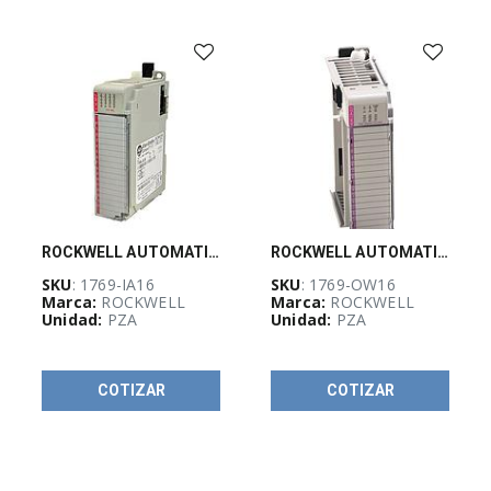
Energía sin
limites
(
41
)
PW-
Guadalajara
Stock
(
6
)
ROCKWELL AUTOMATION, Modulo de entradas 120 VAC para CompactLogix 16 Pts - 1769IA16
ROCKWELL AUTOMATION, Modulo de salidas de relay para CompactLogix 16 pts - 1769OW16
SKU
: 1769-IA16
SKU
: 1769-OW16
Marca:
ROCKWELL
Marca:
ROCKWELL
KLEINTOOLS
Unidad:
PZA
Unidad:
PZA
(
2
)
COTIZAR
COTIZAR
BOTONES
(
38
)