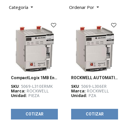
Industrial
(
1070
)
Categoría
Ordenar Por
Energía bajo
control
(
348
)
Máxima
potencia
(
236
)
CompactLogix 1MB Enet Motion Controller
ROCKWELL AUTOMATION, Controlador CompactLogix 5380 600KB - 5069L306ER
SKU
: 5069-L310ERMK
SKU
: 5069-L306ER
Marca:
ROCKWELL
Marca:
ROCKWELL
CI-Guadalajara
Unidad:
PIEZA
Unidad:
PZA
Stock
(
6
)
COTIZAR
COTIZAR
TOP VENTAS