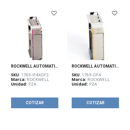
Multimetro
(
5
)
DESTACADOS
FLUKE
(
6
)
fluke-
accesorios
(
4
)
ROCKWELL AUTOMATION, Modulo de entradas y salidas de alta velocidad para CompactLogix 6 1769-IF4XOF2
ROCKWELL AUTOMATION, Modulo de salidas analogicas corriente/voltaje paraCompactLogix 4 Pts - 1769OF4
SKU
: 1769-IF4XOF2
SKU
: 1769-OF4
Marca:
ROCKWELL
Marca:
ROCKWELL
Unidad:
PZA
Unidad:
PZA
Lo más
vendido BRADY
(
7
)
COTIZAR
COTIZAR
Todo