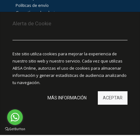
Políticas de envío
Garantías y devoluciones
Aviso de cookies
Alerta de Cookie
PUNTOS DE RECOLECCIÓN
CEDIS Guadalajara
Este sitio utiliza cookies para mejorar la experiencia de
Amapola #380, La Aurora, C.P. 44460 Guadalajara,
nuestro sitio web y nuestro servicio. Cada vez que utilizas
Jalisco, MX.
ABSA Online, autorizas el uso de cookies para almacenar
información y generar estadísticas de audiencia analizando
Chihuahua
tu navegación.
Ciudad Juárez
MÁS INFORMACIÓN
ACEPTAR
Hermosillo
León
ELECTRICA A-B. Todos los derechos reservados