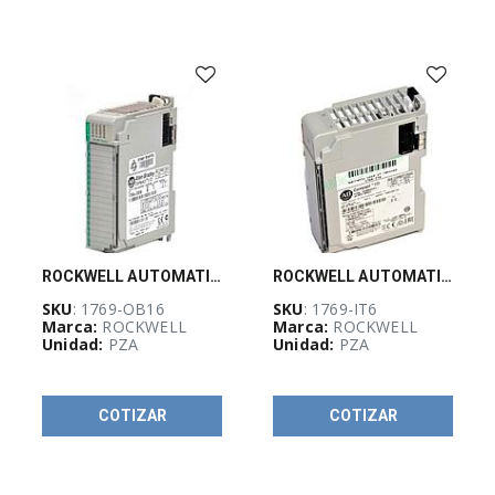
(
13
)
AU-
Guadalajara
Stock
(
6
)
BUSQUEDA
(
7
)
ROCKWELL AUTOMATION, Modulo de salidas source 24 VDC para CompactLogix 16 Pts - 1769OB16
ROCKWELL AUTOMATION, Modulo de termopara para CompactLogix 6 Pts - 1769IT6
SKU
: 1769-OB16
SKU
: 1769-IT6
Stock POWER
Marca:
ROCKWELL
Marca:
ROCKWELL
FLEX
(
10
)
Unidad:
PZA
Unidad:
PZA
COTIZAR
COTIZAR
POWER
(
18
)