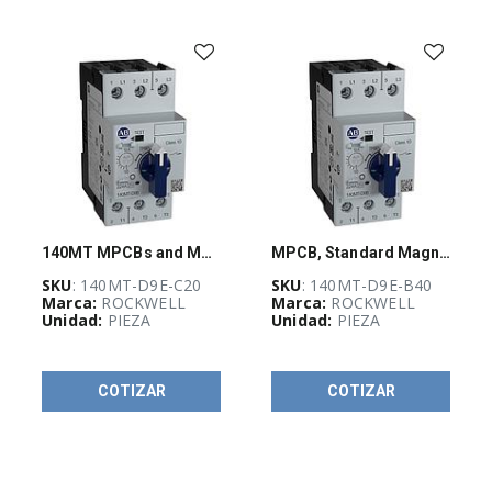
Industrial
(
1070
)
Energía bajo
control
(
348
)
Máxima
140MT MPCBs and MCPs
MPCB, Standard Magnetic Trip, for C36..C40
potencia
(
236
)
SKU
: 140MT-D9E-C20
SKU
: 140MT-D9E-B40
Marca:
ROCKWELL
Marca:
ROCKWELL
Unidad:
PIEZA
Unidad:
PIEZA
CI-Guadalajara
Stock
(
6
)
COTIZAR
COTIZAR
TOP VENTAS