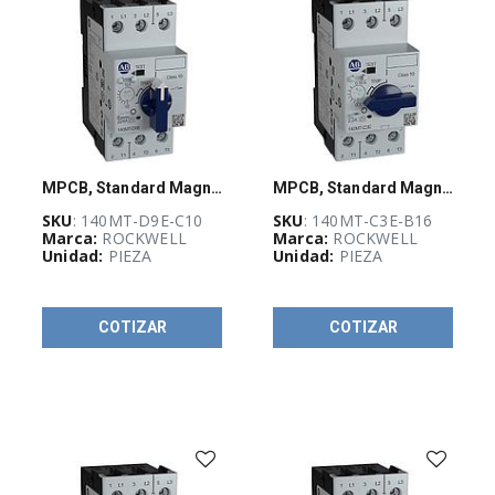
​Protección de
componentes
(
634
)
REMATE DE
PRODUCTOS
MPCB, Standard Magnetic Trip, 6.3 - 10 A, High Performance, Frame Size D
MPCB, Standard Magnetic Trip (Fixed at 14 x le)", 1 - 1.6 A
(
44
)
SKU
: 140MT-D9E-C10
SKU
: 140MT-C3E-B16
Marca:
ROCKWELL
Marca:
ROCKWELL
Unidad:
PIEZA
Unidad:
PIEZA
Destacado
Hoffman
(
5
)
COTIZAR
COTIZAR
Promoción
BRADY
(
33
)