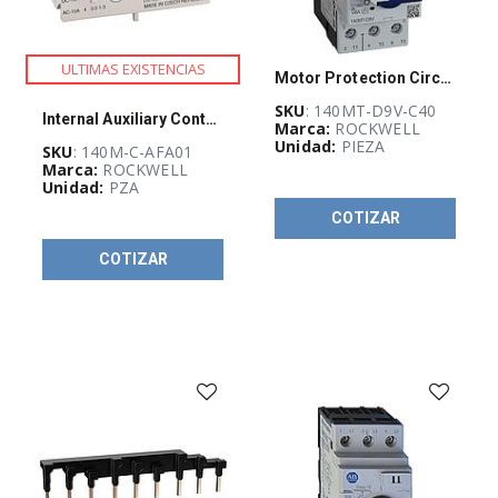
ULTIMAS EXISTENCIAS
Motor Protection Circuit Breaker, Rockwell Automation, 30-34 A, 480V 60Hz, frame D - 140MT-D9V-C40
SKU
: 140MT-D9V-C40
Internal Auxiliary Contact - 1 NC
Marca:
ROCKWELL
Unidad:
PIEZA
SKU
: 140M-C-AFA01
Marca:
ROCKWELL
Unidad:
PZA
COTIZAR
COTIZAR