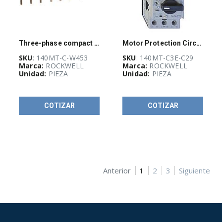
Three-phase compact busbar for MPCBs - 64 A max
Motor Protection Circuit Breaker, C Frame, 23 - 29A, Trip Class 10
SKU
: 140MT-C-W453
SKU
: 140MT-C3E-C29
Marca:
ROCKWELL
Marca:
ROCKWELL
Unidad:
PIEZA
Unidad:
PIEZA
COTIZAR
COTIZAR
Anterior
1
2
3
Siguiente