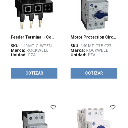
Multimetro
(
5
)
DESTACADOS
Feeder Terminal - Compact Busbars, 64A
Motor Protection Circuit Breaker
FLUKE
(
6
)
SKU
: 140MT-C-WTEN
SKU
: 140MT-C3E-C25
Marca:
ROCKWELL
Marca:
ROCKWELL
Unidad:
PZA
Unidad:
PZA
fluke-
accesorios
(
4
)
COTIZAR
COTIZAR
Lo más
vendido BRADY
(
7
)
Todo