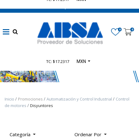
662 470 0502 ¡Chatea con nosotros!
​Líneas
eléctricas
0
0
confiables
(
1347
)
Automatización
TC: $17.2317
MXN
sin límites
(
4165
)
​Seguridad en
Inicio
Promociones
Automatización y Control Industrial
Control
Maquinaria
de motores
Disyuntores
(
935
)
​Control
Categoría
Ordenar Por