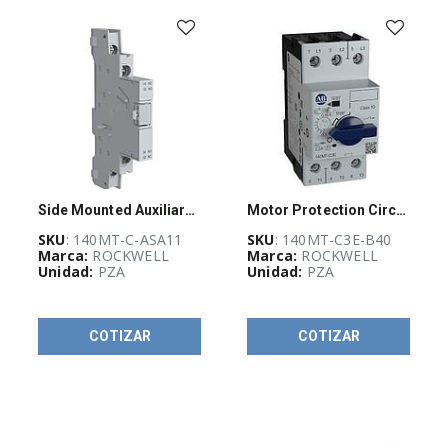
(
13
)
AU-
Guadalajara
Stock
(
6
)
BUSQUEDA
Side Mounted Auxiliary Contact, 1 NO 1 NC, 9 mm Wide, For 140MT, Mtr Protection Ckt-Br
Motor Protection Circuit Breaker
(
7
)
SKU
: 140MT-C-ASA11
SKU
: 140MT-C3E-B40
Marca:
ROCKWELL
Marca:
ROCKWELL
Unidad:
PZA
Unidad:
PZA
Stock POWER
FLEX
(
10
)
COTIZAR
COTIZAR
POWER
(
18
)