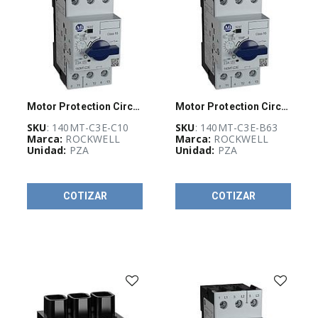
LINEAS
ELECTRICAS
(
13
)
Más vendidos
Motor Protection Circuit Breaker
Motor Protection Circuit Breaker
PANDUIT
(
5
)
SKU
: 140MT-C3E-C10
SKU
: 140MT-C3E-B63
Marca:
ROCKWELL
Marca:
ROCKWELL
Unidad:
PZA
Unidad:
PZA
OUTLET DE
COTIZAR
COTIZAR
FLIR
(
4
)
Pinzas
amperimetricas
(
4
)