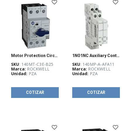
Energía sin
limites
(
41
)
PW-
Motor Protection Circuit Breaker
1NO1NC Auxiliary Contact
Guadalajara
SKU
: 140MT-C3E-B25
SKU
: 140MP-A-AFA11
Stock
(
6
)
Marca:
ROCKWELL
Marca:
ROCKWELL
Unidad:
PZA
Unidad:
PZA
KLEINTOOLS
(
2
)
COTIZAR
COTIZAR
BOTONES
(
38
)