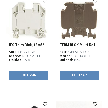
Multimetro
(
5
)
DESTACADOS
FLUKE
(
6
)
IEC Term Blck, 12 x 56 x 60mm, Screw
TERM BLCK Multi-Rail MTD 1P 30A GRY
fluke-
SKU
: 1492-J16-B
SKU
: 1492-HM1GY
accesorios
(
4
)
Marca:
ROCKWELL
Marca:
ROCKWELL
Unidad:
PZA
Unidad:
PZA
Lo más
COTIZAR
COTIZAR
vendido BRADY
(
7
)
Todo