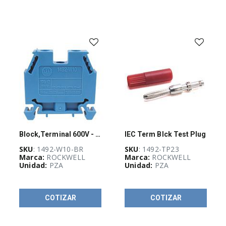
(
13
)
AU-
Guadalajara
Stock
(
6
)
BUSQUEDA
(
7
)
Block,Terminal 600V - Brown
IEC Term Blck Test Plug
Stock POWER
SKU
: 1492-W10-BR
SKU
: 1492-TP23
FLEX
(
10
)
Marca:
ROCKWELL
Marca:
ROCKWELL
Unidad:
PZA
Unidad:
PZA
COTIZAR
COTIZAR
POWER
(
18
)