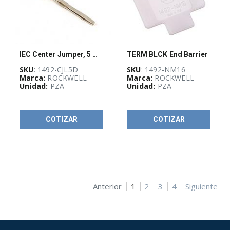
IEC Center Jumper, 5 mm Two-Level
TERM BLCK End Barrier
SKU
: 1492-CJL5D
SKU
: 1492-NM16
Marca:
ROCKWELL
Marca:
ROCKWELL
Unidad:
PZA
Unidad:
PZA
COTIZAR
COTIZAR
Anterior
1
2
3
4
Siguiente