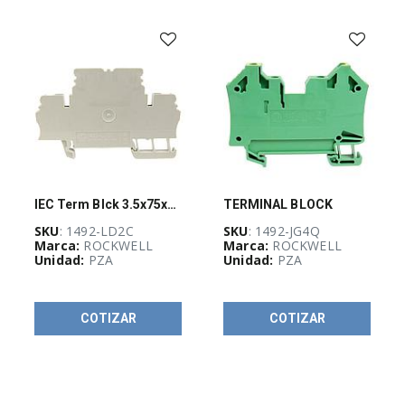
​Protección de
componentes
(
634
)
REMATE DE
PRODUCTOS
(
44
)
IEC Term Blck 3.5x75x43mm Spr Clp
TERMINAL BLOCK
SKU
: 1492-LD2C
SKU
: 1492-JG4Q
Destacado
Marca:
ROCKWELL
Marca:
ROCKWELL
Hoffman
(
5
)
Unidad:
PZA
Unidad:
PZA
COTIZAR
COTIZAR
Promoción
BRADY
(
33
)