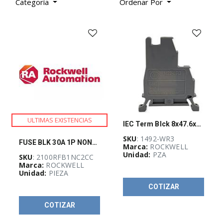
Industrial
Categoría
Ordenar Por
(
1070
)
Energía bajo
control
(
348
)
Máxima
potencia
(
236
)
ULTIMAS EXISTENCIAS
IEC Term Blck 8x47.6x41mm Screw
SKU
: 1492-WR3
FUSE BLK 30A 1P NON-CC
Marca:
ROCKWELL
Unidad:
PZA
SKU
: 2100RFB1NC2CC
CI-Guadalajara
Marca:
ROCKWELL
Stock
(
6
)
Unidad:
PIEZA
COTIZAR
COTIZAR
TOP VENTAS