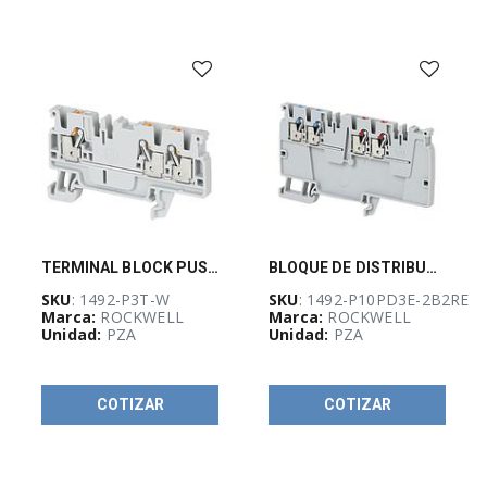
Energía sin
limites
(
41
)
PW-
Guadalajara
Stock
(
6
)
TERMINAL BLOCK PUSH-IN
BLOQUE DE DISTRIBUCION IEC 20A 1492-P
SKU
: 1492-P3T-W
SKU
: 1492-P10PD3E-2B2RE
KLEINTOOLS
Marca:
ROCKWELL
Marca:
ROCKWELL
(
2
)
Unidad:
PZA
Unidad:
PZA
BOTONES
COTIZAR
COTIZAR
(
38
)