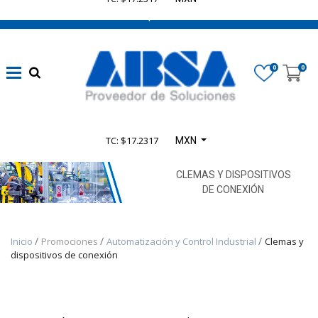
662 470 0502 ¡Chatea con nosotros!
​Líneas
eléctricas
0
0
confiables
(
1347
)
Automatización
TC: $17.2317
MXN
sin límites
(
4165
)
CLEMAS Y DISPOSITIVOS
DE CONEXIÓN
​Seguridad en
Maquinaria
Inicio
Promociones
Automatización y Control Industrial
Clemas y
(
935
)
dispositivos de conexión
​Control