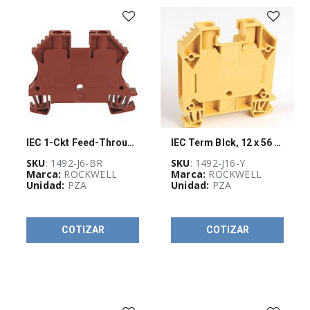
LINEAS
ELECTRICAS
(
13
)
Más vendidos
PANDUIT
(
5
)
IEC 1-Ckt Feed-Through Blk, 6mm
IEC Term Blck, 12 x 56 x 60mm, Screw
SKU
: 1492-J6-BR
SKU
: 1492-J16-Y
Marca:
ROCKWELL
Marca:
ROCKWELL
OUTLET DE
Unidad:
PZA
Unidad:
PZA
FLIR
(
4
)
COTIZAR
COTIZAR
Pinzas
amperimetricas
(
4
)