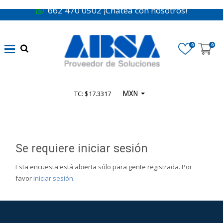
662 470 0502 ¡Chatea con nosotros!
0
0
TC: $17.3317
MXN
Se requiere iniciar sesión
Esta encuesta está abierta sólo para gente registrada. Por
favor
iniciar sesión
.